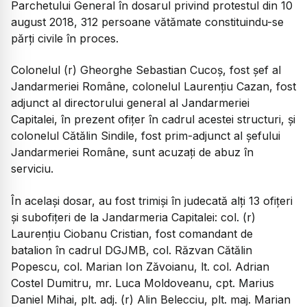
Parchetului General în dosarul privind protestul din 10
august 2018, 312 persoane vătămate constituindu-se
părți civile în proces.
Colonelul (r) Gheorghe Sebastian Cucoș, fost șef al
Jandarmeriei Române, colonelul Laurențiu Cazan, fost
adjunct al directorului general al Jandarmeriei
Capitalei, în prezent ofițer în cadrul acestei structuri, și
colonelul Cătălin Sindile, fost prim-adjunct al șefului
Jandarmeriei Române, sunt acuzați de abuz în
serviciu.
În același dosar, au fost trimiși în judecată alți 13 ofițeri
și subofițeri de la Jandarmeria Capitalei: col. (r)
Laurențiu Ciobanu Cristian, fost comandant de
batalion în cadrul DGJMB, col. Răzvan Cătălin
Popescu, col. Marian Ion Zăvoianu, lt. col. Adrian
Costel Dumitru, mr. Luca Moldoveanu, cpt. Marius
Daniel Mihai, plt. adj. (r) Alin Belecciu, plt. maj. Marian