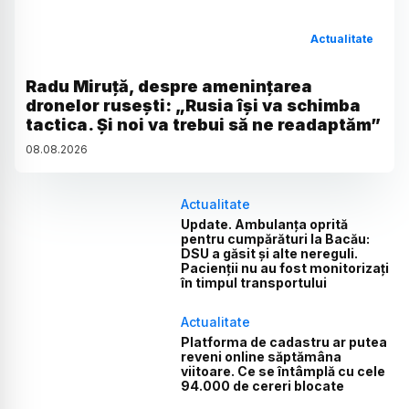
Actualitate
Radu Miruță, despre amenințarea
dronelor rusești: „Rusia își va schimba
tactica. Și noi va trebui să ne readaptăm”
08
.
08
.
2026
Actualitate
Update. Ambulanța oprită
pentru cumpărături la Bacău:
DSU a găsit și alte nereguli.
Pacienții nu au fost monitorizați
în timpul transportului
Actualitate
Platforma de cadastru ar putea
reveni online săptămâna
viitoare. Ce se întâmplă cu cele
94.000 de cereri blocate