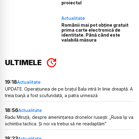
proiectul
Actualitate
Românii mai pot obține gratuit
prima carte electronică de
identitate. Până când este
valabilă măsura
ULTIMELE
19:18
Actualitate
UPDATE. Operațiunea de pe brațul Bala intră în linie dreaptă. A
treia barjă a fost scufundată, a patra urmează
18:56
Actualitate
Radu Miruță, despre amenințarea dronelor rusești: „Rusia își va
schimba tactica. Și noi va trebui să ne readaptăm”
18:23
Actualitate