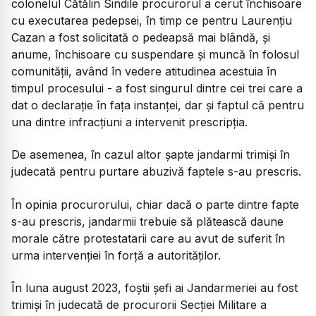
colonelul Cătălin Sindile procurorul a cerut închisoare
cu executarea pedepsei, în timp ce pentru Laurențiu
Cazan a fost solicitată o pedeapsă mai blândă, și
anume, închisoare cu suspendare și muncă în folosul
comunității, având în vedere atitudinea acestuia în
timpul procesului - a fost singurul dintre cei trei care a
dat o declarație în fața instanței, dar și faptul că pentru
una dintre infracțiuni a intervenit prescripția.
De asemenea, în cazul altor șapte jandarmi trimiși în
judecată pentru purtare abuzivă faptele s-au prescris.
În opinia procurorului, chiar dacă o parte dintre fapte
s-au prescris, jandarmii trebuie să plătească daune
morale către protestatarii care au avut de suferit în
urma intervenției în forță a autorităților.
În luna august 2023, foștii șefi ai Jandarmeriei au fost
trimiși în judecată de procurorii Secției Militare a