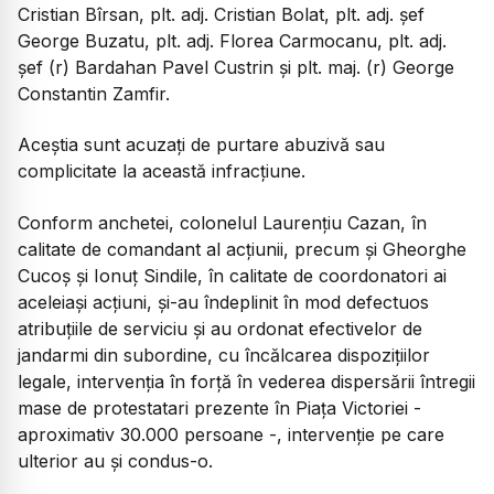
Cristian Bîrsan, plt. adj. Cristian Bolat, plt. adj. șef
George Buzatu, plt. adj. Florea Carmocanu, plt. adj.
șef (r) Bardahan Pavel Custrin și plt. maj. (r) George
Constantin Zamfir.
Aceștia sunt acuzați de purtare abuzivă sau
complicitate la această infracțiune.
Conform anchetei, colonelul Laurențiu Cazan, în
calitate de comandant al acțiunii, precum și Gheorghe
Cucoș și Ionuț Sindile, în calitate de coordonatori ai
aceleiași acțiuni, și-au îndeplinit în mod defectuos
atribuțiile de serviciu și au ordonat efectivelor de
jandarmi din subordine, cu încălcarea dispozițiilor
legale, intervenția în forță în vederea dispersării întregii
mase de protestatari prezente în Piața Victoriei -
aproximativ 30.000 persoane -, intervenție pe care
ulterior au și condus-o.