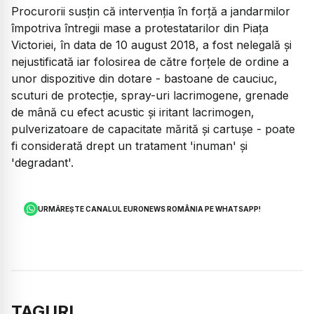
Procurorii susțin că intervenția în forță a jandarmilor
împotriva întregii mase a protestatarilor din Piața
Victoriei, în data de 10 august 2018, a fost nelegală și
nejustificată iar folosirea de către forțele de ordine a
unor dispozitive din dotare - bastoane de cauciuc,
scuturi de protecție, spray-uri lacrimogene, grenade
de mână cu efect acustic și iritant lacrimogen,
pulverizatoare de capacitate mărită și cartușe - poate
fi considerată drept un tratament 'inuman' și
'degradant'.
URMĂREȘTE CANALUL EURONEWS ROMÂNIA PE WHATSAPP!
TAGURI