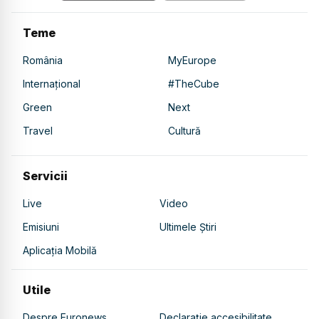
Teme
România
MyEurope
Internațional
#TheCube
Green
Next
Travel
Cultură
Servicii
Live
Video
Emisiuni
Ultimele Știri
Aplicația Mobilă
Utile
Despre Euronews
Declarație accesibilitate