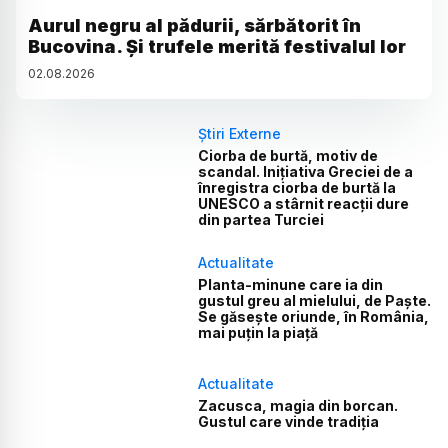
Aurul negru al pădurii, sărbătorit în
Bucovina. Și trufele merită festivalul lor
02
.
08
.
2026
Știri Externe
Ciorba de burtă, motiv de
scandal. Inițiativa Greciei de a
înregistra ciorba de burtă la
UNESCO a stârnit reacții dure
din partea Turciei
Actualitate
Planta-minune care ia din
gustul greu al mielului, de Paște.
Se găsește oriunde, în România,
mai puțin la piață
Actualitate
Zacusca, magia din borcan.
Gustul care vinde tradiția