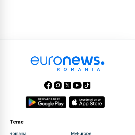
Teme
România
MyEurope