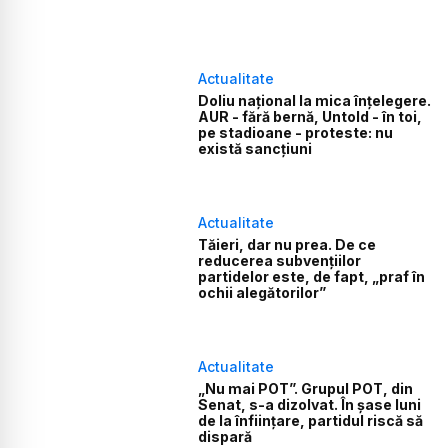
Actualitate
Doliu național la mica înțelegere.
AUR - fără bernă, Untold - în toi,
pe stadioane - proteste: nu
există sancțiuni
Actualitate
Tăieri, dar nu prea. De ce
reducerea subvențiilor
partidelor este, de fapt, „praf în
ochii alegătorilor”
Actualitate
„Nu mai POT”. Grupul POT, din
Senat, s-a dizolvat. În șase luni
de la înființare, partidul riscă să
dispară