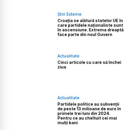
Știri Externe
Croația se alătură statelor UE în
care partidele naționaliste sunt
în ascensiune. Extrema dreaptă
face parte din noul Guvern
Actualitate
Cinci articole cu care să închei
ziua
Actualitate
Partidele politice au subvenții
de peste 13 milioane de euro în
primele trei luni din 2024.
Pentru ce au cheltuit cei mai
mulți bani