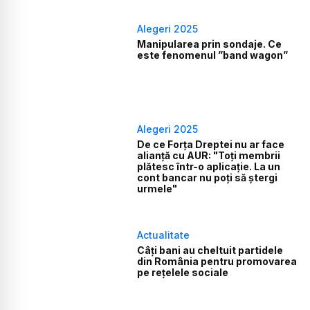
Alegeri 2025
Manipularea prin sondaje. Ce
este fenomenul ”band wagon”
Alegeri 2025
De ce Forța Dreptei nu ar face
alianță cu AUR: "Toți membrii
plătesc într-o aplicație. La un
cont bancar nu poți să ștergi
urmele"
Actualitate
Câți bani au cheltuit partidele
din România pentru promovarea
pe rețelele sociale