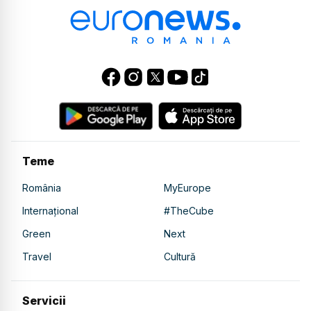
Teme
România
MyEurope
Internațional
#TheCube
Green
Next
Travel
Cultură
Servicii