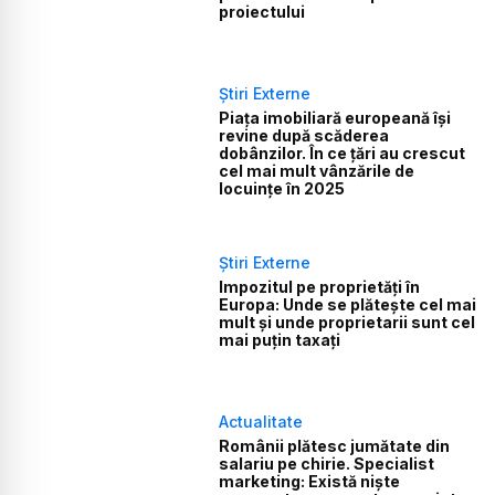
proiectului
Știri Externe
Piața imobiliară europeană își
revine după scăderea
dobânzilor. În ce țări au crescut
cel mai mult vânzările de
locuințe în 2025
Știri Externe
Impozitul pe proprietăți în
Europa: Unde se plătește cel mai
mult și unde proprietarii sunt cel
mai puțin taxați
Actualitate
Românii plătesc jumătate din
salariu pe chirie. Specialist
marketing: Există niște