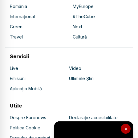
România
MyEurope
Internațional
#TheCube
Green
Next
Travel
Cultură
Servicii
Live
Video
Emisiuni
Ultimele Știri
Aplicația Mobilă
Utile
Despre Euronews
Declarație accesibilitate
Politica Cookie
Politica de confidențialitate
×
Formular de contact
Transparență în utilizarea AI