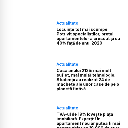
Actualitate
Locuințe tot mai scumpe.
Potrivit specialiștilor, prețul
apartamentelor a crescut și cu
40% față de anul 2020
Actualitate
Casa anului 2125: mai mult
suflet, mai multă tehnologie.
Studenții au realizat 24 de
machete ale unor case de pe o
planetă fictivă
Actualitate
TVA-ul de 19% lovește piața
imobiliară. Experți: Un
apartament nou ar putea fi mai
scump chiar cu 10.000 de euro