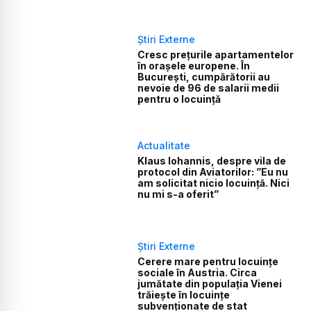
Știri Externe
Cresc prețurile apartamentelor
în orașele europene. În
București, cumpărătorii au
nevoie de 96 de salarii medii
pentru o locuință
Actualitate
Klaus Iohannis, despre vila de
protocol din Aviatorilor: ”Eu nu
am solicitat nicio locuință. Nici
nu mi s-a oferit”
Știri Externe
Cerere mare pentru locuințe
sociale în Austria. Circa
jumătate din populația Vienei
trăiește în locuințe
subvenționate de stat