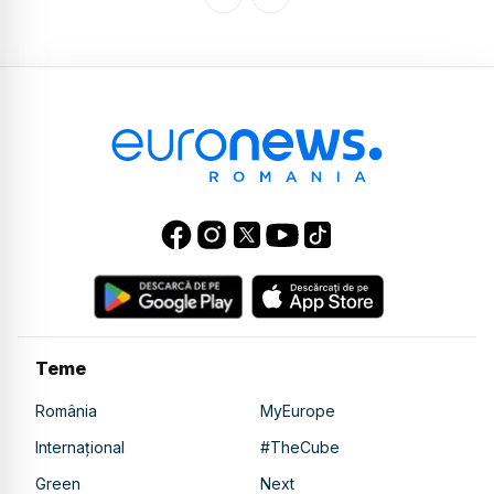
Teme
România
MyEurope
Internațional
#TheCube
Green
Next