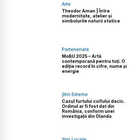
Arte
Theodor Aman | Între
modernitate, atelier și
simbolurile naturii statice
Parteneriate
MoBU 2025 – Artă
contemporană pentru toți. O
ediție record în cifre, nume și
energie
Știri Externe
Cazul furtului coifului dacic.
Ordinul ar fi fost dat din
România, conform unei
investigații din Olanda
Știri Locale