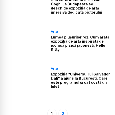
Gogh. La Budapesta se
deschide expoziția de artă
imersivă dedicată pictorului
Arte
Lumea plușurilor roz. Cum arată
expoziția de artă inspirată de
iconica pisică japoneză, Hello
Kitty
Arte
Expoziţia "Universul lui Salvador
Dali" a ajuns la București. Care
este programul și cât costă un
bilet
1
2