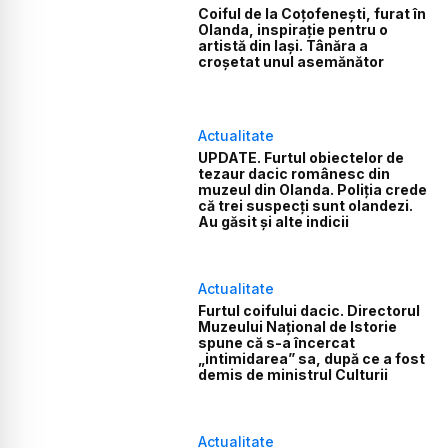
Coiful de la Coțofenești, furat în
Olanda, inspirație pentru o
artistă din Iași. Tânăra a
croșetat unul asemănător
Actualitate
UPDATE. Furtul obiectelor de
tezaur dacic românesc din
muzeul din Olanda. Poliția crede
că trei suspecți sunt olandezi.
Au găsit și alte indicii
Actualitate
Furtul coifului dacic. Directorul
Muzeului Național de Istorie
spune că s-a încercat
„intimidarea” sa, după ce a fost
demis de ministrul Culturii
Actualitate