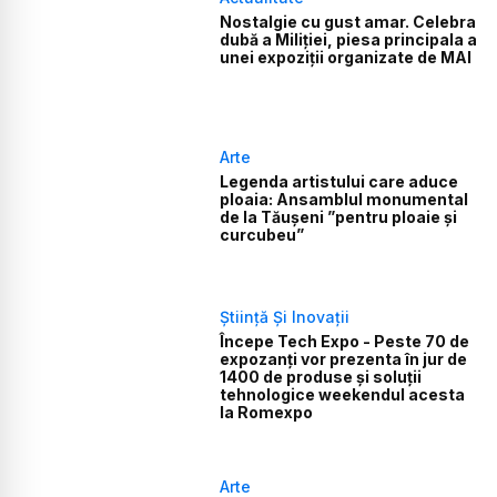
Nostalgie cu gust amar. Celebra
dubă a Miliției, piesa principala a
unei expoziții organizate de MAI
Arte
Legenda artistului care aduce
ploaia: Ansamblul monumental
de la Tăușeni ”pentru ploaie și
curcubeu”
Știință Și Inovații
Începe Tech Expo - Peste 70 de
expozanți vor prezenta în jur de
1400 de produse și soluții
tehnologice weekendul acesta
la Romexpo
Arte