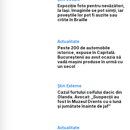
Expoziție foto pentru nevăzători,
la Iași. Imaginile se pot simți, iar
poveștile lor pot fi auzite sau
citite în Braille
Actualitate
Peste 200 de automobile
istorice, expuse în Capitală.
Bucureștenii au avut ocazia să
vadă mașini produse în urmă cu
un secol
Știri Externe
Cazul furtului coifului dacic din
Olanda. Avocat: „Suspecţii au
fost în Muzeul Drents cu o lună
şi jumătate înainte de jaf”
Actualitate