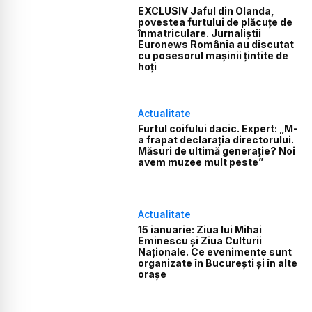
EXCLUSIV Jaful din Olanda,
povestea furtului de plăcuțe de
înmatriculare. Jurnaliștii
Euronews România au discutat
cu posesorul mașinii țintite de
hoți
Actualitate
Furtul coifului dacic. Expert: „M-
a frapat declarația directorului.
Măsuri de ultimă generație? Noi
avem muzee mult peste”
Actualitate
15 ianuarie: Ziua lui Mihai
Eminescu și Ziua Culturii
Naționale. Ce evenimente sunt
organizate în București și în alte
orașe