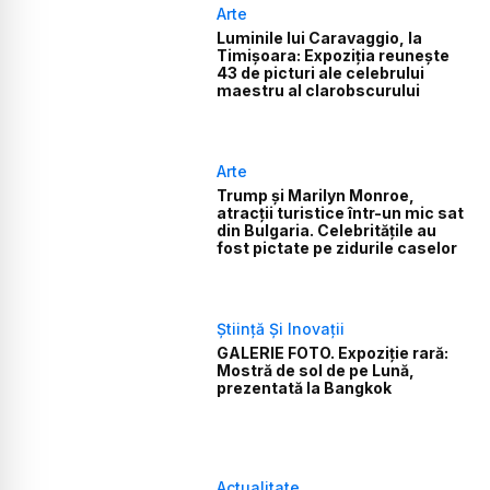
Arte
Luminile lui Caravaggio, la
Timișoara: Expoziția reunește
43 de picturi ale celebrului
maestru al clarobscurului
Arte
Trump și Marilyn Monroe,
atracții turistice într-un mic sat
din Bulgaria. Celebritățile au
fost pictate pe zidurile caselor
Știință Și Inovații
GALERIE FOTO. Expoziție rară:
Mostră de sol de pe Lună,
prezentată la Bangkok
Actualitate