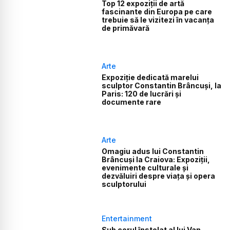
Top 12 expoziții de artă
fascinante din Europa pe care
trebuie să le vizitezi în vacanța
de primăvară
Arte
Expoziție dedicată marelui
sculptor Constantin Brâncuși, la
Paris: 120 de lucrări și
documente rare
Arte
Omagiu adus lui Constantin
Brâncuși la Craiova: Expoziții,
evenimente culturale și
dezvăluiri despre viața și opera
sculptorului
Entertainment
Sub cerul înstelat al lui Van