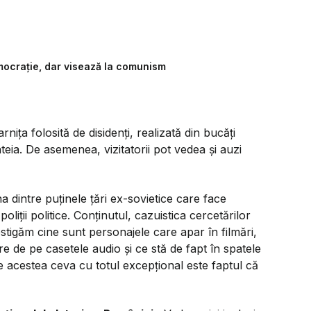
mocrație, dar visează la comunism
rnița folosită de disidenți, realizată din bucăți
nteia. De asemenea, vizitatorii pot vedea și auzi
 dintre puținele țări ex-sovietice care face
oliții politice. Conținutul, cazuistica cercetărilor
tigăm cine sunt personajele care apar în filmări,
e de pe casetele audio și ce stă de fapt în spatele
ile acestea ceva cu totul excepțional este faptul că