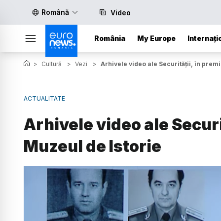
Română
Video
România
My Europe
Internați
>
Cultură
>
Vezi
>
Arhivele video ale Securității, în prem
ACTUALITATE
Arhivele video ale Securi
Muzeul de Istorie