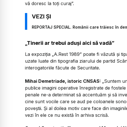
vă doresc la toți curaj”.
REPORTAJ SPECIAL. Românii care trăiesc în de
„Tinerii ar trebui aduși aici să vadă”
La expoziția „A.Rest 1989” poate fi văzută și tipa
uzate luate din tipografia ziarului de partid Scâ
interogatoriile făcute de Securitate.
Mihai Demetriade, istoric CNSAS:
„Suntem una
publice imagini operative înregistrate de fostele p
penale ne-a determinat să accentuăm și să inves
cine sunt vocile care se aud pe coloanele sonor
poveștii. Și al doilea motiv care face din imagin
vezi în ele ce nu există în arhiva scrisă.