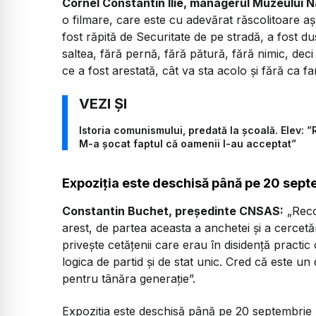
Cornel Constantin Ilie, managerul Muzeului Na
o filmare, care este cu adevărat răscolitoare 
fost răpită de Securitate de pe stradă, a fost du
saltea, fără pernă, fără pătură, fără nimic, deci
ce a fost arestată, cât va sta acolo și fără ca fam
Istoria comunismului, predată la școală. Elev:
M-a șocat faptul că oamenii l-au acceptat”
Expoziția este deschisă până pe 20 sept
Constantin Buchet, președinte CNSAS:
„Reco
arest, de partea aceasta a anchetei și a cercetă
privește cetățenii care erau în disidență practi
logica de partid și de stat unic. Cred că este 
pentru tânăra generație”.
Expoziția este deschisă până pe 20 septembrie și