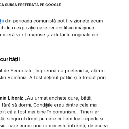
CA SURSĂ PREFERATĂ PE GOOGLE
ii
din perioada comunistă pot fi vizionate acum
chide o expoziție care reconstituie imaginea
remieră vor fi expuse și artefacte originale din
curității
 de Securitate, împreună cu prietenii lui, alături
in România. A fost deținut politic și a trecut prin
nia Liberă:
„Au urmat anchete dure, bătăi,
fără să dormi. Condițiile erau dintre cele mai
it că a fost mai bine în comunism... Tinerii ar
lă, singurul drept pe care ni l-am luat repede și
resie, care acum uneori mai este înfrântă, de aceea