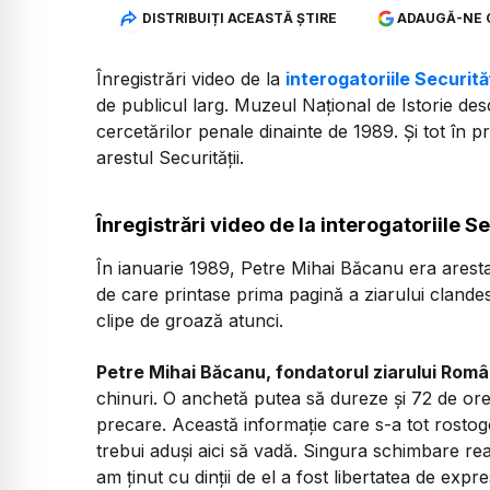
DISTRIBUIȚI ACEASTĂ ȘTIRE
ADAUGĂ-NE 
Înregistrări video de la
interogatoriile Securităț
de publicul larg. Muzeul Național de Istorie des
cercetărilor penale dinainte de 1989. Și tot în p
arestul Securității.
Înregistrări video de la interogatoriile Se
În ianuarie 1989, Petre Mihai Băcanu era arestat
de care printase prima pagină a ziarului clandest
clipe de groază atunci.
Petre Mihai Băcanu, fondatorul ziarului Româ
chinuri. O anchetă putea să dureze și 72 de ore 
precare. Această informație care s-a tot rostogol
trebui aduși aici să vadă. Singura schimbare rea
am ținut cu dinții de el a fost libertatea de exp