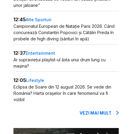
unor jaloane”
12:45
Alte Sporturi
Campionatul European de Natație Paris 2026. Când
concurează Constantin Popovici și Cătălin Preda în
probele de high diving (sărituri în apă)
12:37
Entertainment
Ar supraviețui playlist-ul ăsta unui drum lung cu
mașina?
12:05
Lifestyle
Eclipsa de Soare din 12 august 2026. Se vede din
România? Harta orașelor în care fenomenul va fi
vizibil
VEZI MAI MULT