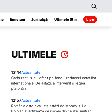
ic
Emisiuni
Jurnaliști
Ultimele Stiri
Live
ULTIMELE
13:44
Actualitate
Carburanții s-au ieftinit pe fondul reducerii cotațiilor
internaționale. De astăzi, a intervenit și legea
plafonării
12:57
Actualitate
România este evaluată astăzi de Moody's. Ilie
Bolojan avertizează ce riscăm din cauza „mutilării