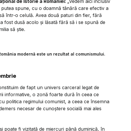
țional de Istorie a României:
„Vedem aici inclusiv
aș putea spune, cu o doamnă tânără care efectiv a
să într-o celulă. Avea două paturi din fier, fără
 a fost dusă acolo și lăsată fără să i se spună de
ilia să știe.
 ”România modernă este un rezultat al comunismului.
embrie
nstituim de fapt un univers carceral legat de
rii informative, o zonă foarte dură în ceea ce
c cu politica regimului comunist, a ceea ce însemna
un demers necesar de cunoștere socială mai ales
 poate fi vizitată de miercuri până duminică, în