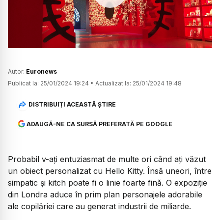
Watch
Autor:
Euronews
Publicat la:
25/01/2024 19:24
•
Actualizat la:
25/01/2024 19:48
DISTRIBUIȚI ACEASTĂ ȘTIRE
ADAUGĂ-NE CA SURSĂ PREFERATĂ PE GOOGLE
Probabil v-ați entuziasmat de multe ori când ați văzut
un obiect personalizat cu Hello Kitty. Însă uneori, între
simpatic și kitch poate fi o linie foarte fină. O expoziție
din Londra aduce în prim plan personajele adorabile
ale copilăriei care au generat industrii de miliarde.