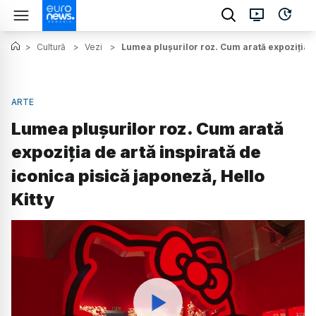
>
Cultură
>
Vezi
>
Lumea plușurilor roz. Cum arată expoziția de
ARTE
Lumea plușurilor roz. Cum arată
expoziția de artă inspirată de
iconica pisică japoneză, Hello
Kitty