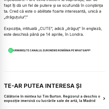
fapt îți dă un fel de putere și se scufundă în conștiința
ta. Cred că este o abilitate foarte interesantă, unică a
„drăguțului”.”
Expoziția, intituală „CUTE”, adică „drăguț” în engleză,
este deschisă până pe 14 aprilie, în Londra.
URMĂREȘTE CANALUL EURONEWS ROMÂNIA PE WHATSAPP!
TE-AR PUTEA INTERESA ȘI
Călătorie în mintea lui Tim Burton. Regizorul a deschis o
expoziție imersivă cu lucrările sale de artă, la Madrid