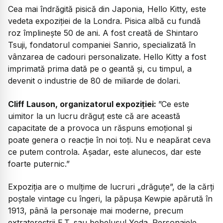
Cea mai îndrăgită pisică din Japonia, Hello Kitty, este
vedeta expoziției de la Londra. Pisica albă cu fundă
roz împlinește 50 de ani. A fost creată de Shintaro
Tsuji, fondatorul companiei Sanrio, specializată în
vânzarea de cadouri personalizate. Hello Kitty a fost
imprimată prima dată pe o geantă și, cu timpul, a
devenit o industrie de 80 de miliarde de dolari.
Cliff Lauson, organizatorul expoziției:
”Ce este
uimitor la un lucru drăguț este că are această
capacitate de a provoca un răspuns emoțional și
poate genera o reacție în noi toți. Nu e neapărat ceva
ce putem controla. Așadar, este alunecos, dar este
foarte puternic.”
Expoziția are o mulțime de lucruri „drăguțe”, de la cărți
poștale vintage cu îngeri, la păpușa Kewpie apărută în
1913, până la personaje mai moderne, precum
extratereștrii E.T. sau bebelușul Yoda. Personajele