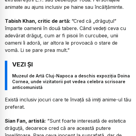
animate au ajuns inclusiv pe haine sau încălțăminte.
Tabish Khan, critic de artă:
”Cred că „drăguțul”
împarte oamenii în două tabere. Când vedeți ceva cu
adevărat drăguț, cum ar fi pisoii în curcubee, unii
oameni îi adoră, iar altora le provoacă o stare de
vomă. Li se pare prea mult.”
Muzeul de Artă Cluj-Napoca a deschis expoziția Doina
Cornea, unde vizitatorii pot vedea celebra scrisoare
anticomunistă
Există inclusiv jocuri care te învață să imiți anime-ul tău
preferat.
Sian Fan, artistă:
”Sunt foarte interesată de estetica
drăguță, deoarece cred că are această putere
înșelătoare. Pare ceva inocent la suprafață, dar de