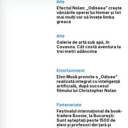
Arte
Efectul Nolan: „Odiseea” crește
vânzările operei lui Homer și tot
mai mulți vor să învețe limba
greacă
Arte
Galerie de artă sub apă, în
Covasna. Cât costă aventura la
trei metri adâncime
Entertainment
Elon Musk promite o „Odisee”
realizată integral cu inteligență
artificială, după succesul
filmului lui Christopher Nolan
Parteneriate
Festivalul internațional de book-
trailere Boovie, la București:
Sunt așteptați peste 1500 de
elevi și profesori din țară și