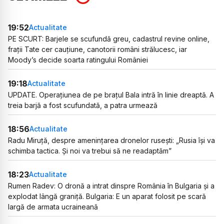
19:52
Actualitate
PE SCURT: Barjele se scufundă greu, cadastrul revine online,
frații Tate cer cauțiune, canotorii români strălucesc, iar
Moody’s decide soarta ratingului României
19:18
Actualitate
UPDATE. Operațiunea de pe brațul Bala intră în linie dreaptă. A
treia barjă a fost scufundată, a patra urmează
18:56
Actualitate
Radu Miruță, despre amenințarea dronelor rusești: „Rusia își va
schimba tactica. Și noi va trebui să ne readaptăm”
18:23
Actualitate
Rumen Radev: O dronă a intrat dinspre România în Bulgaria și a
explodat lângă graniță. Bulgaria: E un aparat folosit pe scară
largă de armata ucraineană