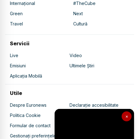
Internațional
#TheCube
Green
Next
Travel
Cultură
Servicii
Live
Video
Emisiuni
Ultimele Știri
Aplicația Mobilă
Utile
Despre Euronews
Declarație accesibilitate
Politica Cookie
Politica de confidențialitate
×
Formular de contact
Transparență în utilizarea AI
Gestionați preferințele