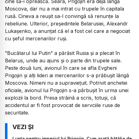
cine să-i oprească. Seara, Prigojin era deja lângă
Moscova, dar nu a mai intrat cu trupele în capitala
rusă. Cineva a reușit sa-l convingă să renunțe la
rebeliune. Ulterior, președintele Belarusiei, Alexandr
Lukașenko, a anunțat că el a fost cel care a negociat
cu șeful mercenarilor ruși.
”Bucătarul lui Putin” a părăsit Rusia și a plecat în
Belarus, unde au ajuns și o parte din trupele sale.
Peste două luni, avionul în care se afla Evgheni
Prigojin și alți lideri ai mercenarilor s-a prăbușit lângă
Moscova. Nimeni nu a supraviețuit. Potrivit anchetei
oficiale, avionul lui Prigojin s-a părbușit în urma unei
explozii la bord. Presa străină a scris, totuși, că
accidentul ar fi fost provocat de servciile ruse de
securitate.
Lupta pentru imperiul lui Prigojin. Cum arată bătălia de