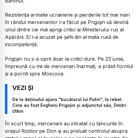
Bahmut.
Rezistența armatei ucrainene și pierderile tot mai mari
în rândul mercenarilor l-a făcut pe Prigojin să devină
unul dintre cei mai aprigi critici ai Ministerului rus al
Apărării. El i-a acuzat pe șefii din armata rusă de
incompetență.
Prigojin nu s-a oprit doar la critici dure. Pe 23 iunie,
împreună cu mii de mercenari înarmați, a prăsit forntul
și a pornit spre Moscova.
De la deținutul ajuns "bucătarul lui Putin", la rebel.
Cine au fost Evgheni Prigojin și adjunctul său, Dmitri
Utkin
În scurt timp, mercenarii au intratat cu tancurile în
orașul Rostov pe Don și au preluat controlul asupra