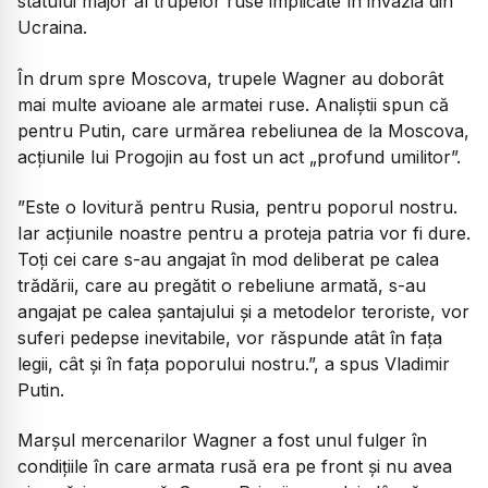
statului major al trupelor ruse implicate în invazia din
Ucraina.
În drum spre Moscova, trupele Wagner au doborât
mai multe avioane ale armatei ruse. Analiștii spun că
pentru Putin, care urmărea rebeliunea de la Moscova,
acțiunile lui Progojin au fost un act „profund umilitor”.
”Este o lovitură pentru Rusia, pentru poporul nostru.
Iar acțiunile noastre pentru a proteja patria vor fi dure.
Toți cei care s-au angajat în mod deliberat pe calea
trădării, care au pregătit o rebeliune armată, s-au
angajat pe calea șantajului și a metodelor teroriste, vor
suferi pedepse inevitabile, vor răspunde atât în fața
legii, cât și în fața poporului nostru.”, a spus Vladimir
Putin.
Marșul mercenarilor Wagner a fost unul fulger în
condițiile în care armata rusă era pe front și nu avea