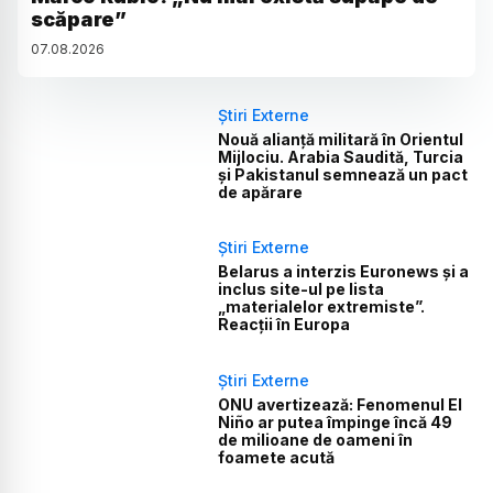
scăpare”
07
.
08
.
2026
Știri Externe
Nouă alianță militară în Orientul
Mijlociu. Arabia Saudită, Turcia
și Pakistanul semnează un pact
de apărare
Știri Externe
Belarus a interzis Euronews și a
inclus site-ul pe lista
„materialelor extremiste”.
Reacții în Europa
Știri Externe
ONU avertizează: Fenomenul El
Niño ar putea împinge încă 49
de milioane de oameni în
foamete acută