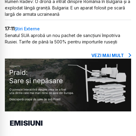
Rumen Radev: O dronă a intrat dinspre România în Bulgaria și a
explodat lângă graniță. Bulgaria: E un aparat folosit pe scară
largă de armata ucraineană
17:11
Știri Externe
Senatul SUA aprobă un nou pachet de sancțiuni împotriva
Rusiei. Tarife de până la 500% pentru importurile rusești
VEZI MAI MULT
EMISIUNI