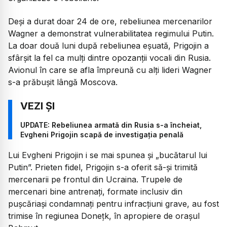
Deși a durat doar 24 de ore, rebeliunea mercenarilor
Wagner a demonstrat vulnerabilitatea regimului Putin.
La doar două luni după rebeliunea eșuată, Prigojin a
sfârșit la fel ca mulți dintre opozanții vocali din Rusia.
Avionul în care se afla împreună cu alți lideri Wagner
s-a prăbușit lângă Moscova.
UPDATE: Rebeliunea armată din Rusia s-a încheiat,
Evgheni Prigojin scapă de investigația penală
Lui Evgheni Prigojin i se mai spunea și „bucătarul lui
Putin”. Prieten fidel, Prigojin s-a oferit să-și trimită
mercenarii pe frontul din Ucraina. Trupele de
mercenari bine antrenați, formate inclusiv din
pușcăriași condamnați pentru infracțiuni grave, au fost
trimise în regiunea Donețk, în apropiere de orașul