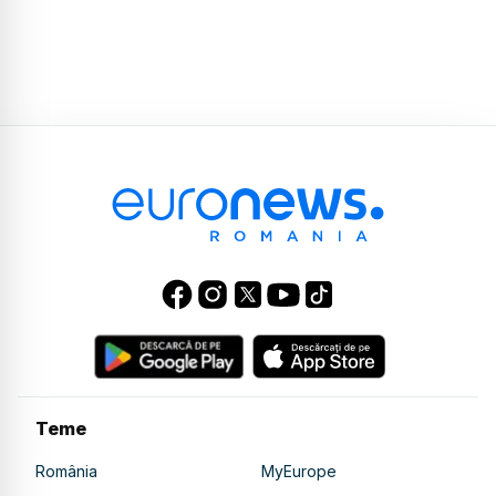
Teme
România
MyEurope