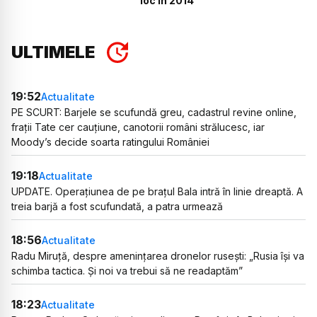
loc în 2014
ULTIMELE
19:52
Actualitate
PE SCURT: Barjele se scufundă greu, cadastrul revine online,
frații Tate cer cauțiune, canotorii români strălucesc, iar
Moody’s decide soarta ratingului României
19:18
Actualitate
UPDATE. Operațiunea de pe brațul Bala intră în linie dreaptă. A
treia barjă a fost scufundată, a patra urmează
18:56
Actualitate
Radu Miruță, despre amenințarea dronelor rusești: „Rusia își va
schimba tactica. Și noi va trebui să ne readaptăm”
18:23
Actualitate