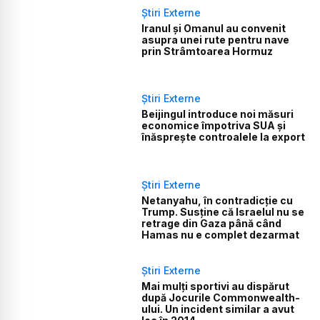
Știri Externe
Iranul și Omanul au convenit
asupra unei rute pentru nave
prin Strâmtoarea Hormuz
Știri Externe
Beijingul introduce noi măsuri
economice împotriva SUA și
înăsprește controalele la export
Știri Externe
Netanyahu, în contradicție cu
Trump. Susține că Israelul nu se
retrage din Gaza până când
Hamas nu e complet dezarmat
Știri Externe
Mai mulți sportivi au dispărut
după Jocurile Commonwealth-
ului. Un incident similar a avut