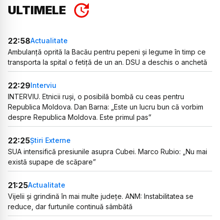
ULTIMELE
22:58
Actualitate
Ambulanță oprită la Bacău pentru pepeni și legume în timp ce
transporta la spital o fetiță de un an. DSU a deschis o anchetă
22:29
Interviu
INTERVIU. Etnicii ruși, o posibilă bombă cu ceas pentru
Republica Moldova. Dan Barna: „Este un lucru bun că vorbim
despre Republica Moldova. Este primul pas”
22:25
Știri Externe
SUA intensifică presiunile asupra Cubei. Marco Rubio: „Nu mai
există supape de scăpare”
21:25
Actualitate
Vijelii și grindină în mai multe județe. ANM: Instabilitatea se
reduce, dar furtunile continuă sâmbătă