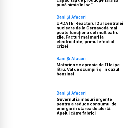
capacități de producție fără să
pună nimic în loc”
Bani Și Afaceri
UPDATE: Reactorul 2 al centralei
nucleare de la Cernavodă mai
poate funcționa cel mult patru
zile. Facturi mai mari la
electricitate, primul efect al
crizei
Bani Și Afaceri
Motorina se apropie de 11 lei pe
litru. Val de scumpiri și în cazul
benzinei
Bani Și Afaceri
Guvernul ia măsuri urgente
pentru a reduce consumul de
energie în starea de alertă.
Apelul către fabrici