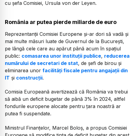
cu șefa Comisiei, Ursula von der Leyen.
România ar putea pierde miliarde de euro
Reprezentanții Comisiei Europene și-ar dori să vadă și
mai multe măsuri luate de Guvernul de la București,
pe lângă cele care au apărut până acum în spațiul
public:
comasarea unor instituții publice
,
reducerea
numărului de secretari de stat
, de șefi de birou și
eliminarea unor
facilități fiscale pentru angajații din
IT
și
construcții
.
Comisia Europeană avertizează că România va trebui
să aibă un deficit bugetar de până 3% în 2024, altfel
fondurile europene alocate pentru țara noastră ar
putea fi suspendate.
Ministrul Finanțelor, Marcel Boloș, a propus Comisiei
Europene să modifice ținta de deficit bugetar din acest