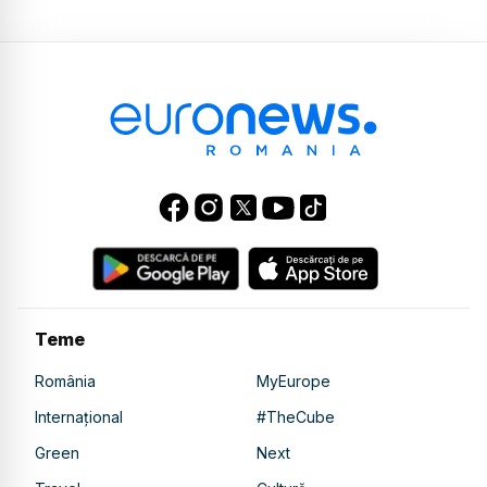
Teme
România
MyEurope
Internațional
#TheCube
Green
Next