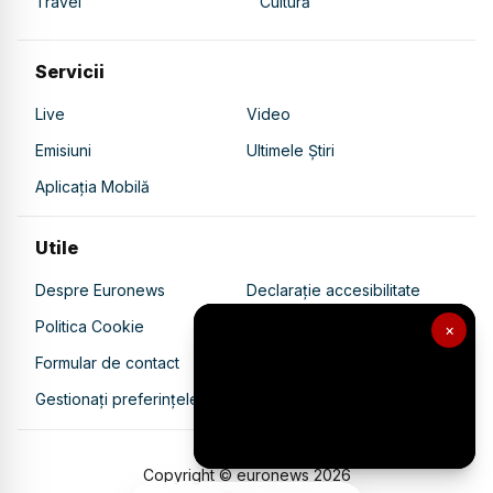
Travel
Cultură
Servicii
Live
Video
Emisiuni
Ultimele Știri
Aplicația Mobilă
Utile
Despre Euronews
Declarație accesibilitate
Politica Cookie
Politica de confidențialitate
×
Formular de contact
Transparență în utilizarea AI
Gestionați preferințele
Copyright © euronews
2026