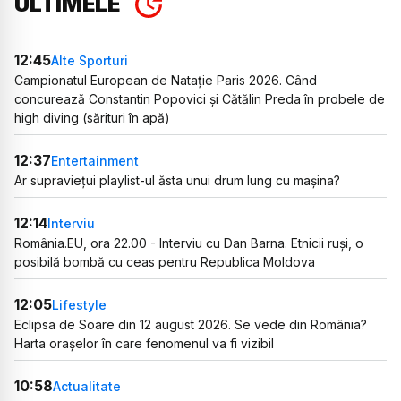
ULTIMELE
12:45
Alte Sporturi
Campionatul European de Natație Paris 2026. Când
concurează Constantin Popovici și Cătălin Preda în probele de
high diving (sărituri în apă)
12:37
Entertainment
Ar supraviețui playlist-ul ăsta unui drum lung cu mașina?
12:14
Interviu
România.EU, ora 22.00 - Interviu cu Dan Barna. Etnicii ruși, o
posibilă bombă cu ceas pentru Republica Moldova
12:05
Lifestyle
Eclipsa de Soare din 12 august 2026. Se vede din România?
Harta orașelor în care fenomenul va fi vizibil
10:58
Actualitate