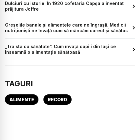
Dulciuri cu istorie. În 1920 cofetăria Capșa a inventat
prăjitura Joffre
Greșelile banale și alimentele care ne îngrașă. Medicii
nutriționiști ne învață cum să mâncăm corect și sănătos
„Traista cu sănătate”. Cum învață copiii din Iași ce
înseamnă o alimentație sănătoasă
TAGURI
ALIMENTE
RECORD