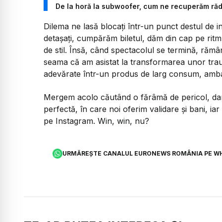
De la horă la subwoofer, cum ne recuperăm răd
Dilema ne lasă blocați într-un punct destul de
detașați, cumpărăm biletul, dăm din cap pe rit
de stil. Însă, când spectacolul se termină, răm
seama că am asistat la transformarea unor traum
adevărate într-un produs de larg consum, amba
Mergem acolo căutând o fărâmă de pericol, dar 
perfectă, în care noi oferim validare și bani, ia
pe Instagram. Win, win, nu?
URMĂREȘTE CANALUL EURONEWS ROMÂNIA PE W