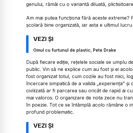
genului, rămâi cu o variantă diluată, plictisito
Am mai putea funcționa fără aceste extreme? Pr
școlară bine organizată, iar asta e ultimul lucru
Omul cu furtunul de plastic, Pete Drake
După fiecare ediție, rețelele sociale se umplu de
public. Vin să ne explice cum au fost și ei acolo
fost organizat totul, cum cozile au fost mici, log
încercare simpatică de a valida „experiența” și de
civilizată ar fi parcarea sau oricât de rapid ai
mai valoros. O organizare de nota zece nu tra
în poezie. Tot ce se întâmplă acolo rămâne o i
profund problematic.