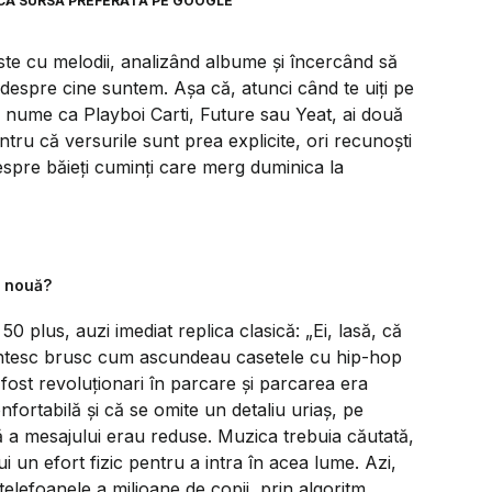
CA SURSĂ PREFERATĂ PE GOOGLE
ste cu melodii, analizând albume și încercând să
despre cine suntem. Așa că, atunci când te uiți pe
zi nume ca Playboi Carti, Future sau Yeat, ai două
entru că versurile sunt prea explicite, ori recunoști
espre băieți cuminți care merg duminica la
ă nouă?
50 plus, auzi imediat replica clasică:
„Ei, lasă, că
amintesc brusc cum ascundeau casetele cu hip-hop
fost revoluționari în parcare și parcarea era
fortabilă și că se omite un detaliu uriaș, pe
 a mesajului erau reduse. Muzica trebuia căutată,
 un efort fizic pentru a intra în acea lume. Azi,
 telefoanele a milioane de copii, prin algoritm