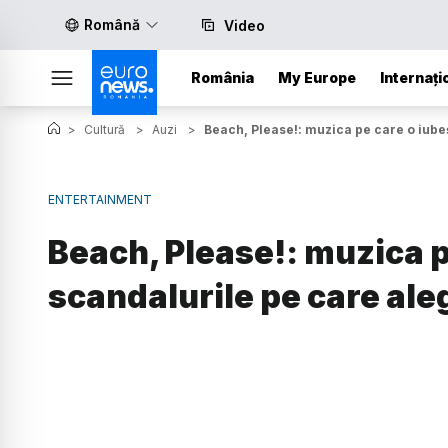
Română
Video
România
My Europe
Internați
>
Cultură
>
Auzi
>
Beach, Please!: muzica pe care o iubeșt
ENTERTAINMENT
Beach, Please!: muzica pe
scandalurile pe care aleg