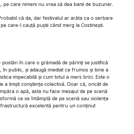
are, pe care nimeni nu vrea să dea banii de buzunar.
obabil că da, dar festivalul ar arăta ca o serbare
 pe care-l cauță puștii când merg la Costinești.
 postări în care o grămadă de părinți se justifică
, în public, și adaugă imediat ce frumos și bine a
istica impecabilă și cum totul a mers brici. Este o
 a liniști conștiința colectivă. Doar că, oricât de
 cumpăra o apă, asta nu face mesajul de pe scenă
nsformă ce se întâmplă de pe scenă sau violența
nfrastructură excelentă pentru un conținut