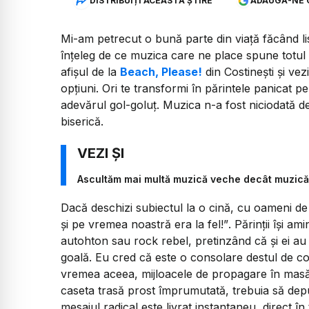
DISTRIBUIȚI ACEASTĂ ȘTIRE
ADAUGĂ-NE 
Mi-am petrecut o bună parte din viață făcând li
înțeleg de ce muzica care ne place spune totul 
afișul de la
Beach, Please!
din Costinești și ve
opțiuni. Ori te transformi în părintele panicat p
adevărul gol-goluț. Muzica n-a fost niciodată d
biserică.
Ascultăm mai multă muzică veche decât muzic
Dacă deschizi subiectul la o cină, cu oameni de 
și pe vremea noastră era la fel!”
. Părinții își 
autohton sau rock rebel, pretinzând că și ei au 
goală. Eu cred că este o consolare destul de con
vremea aceea, mijloacele de propagare în masă
caseta trasă prost împrumutată, trebuia să depui
mesajul radical este livrat instantaneu, direct în