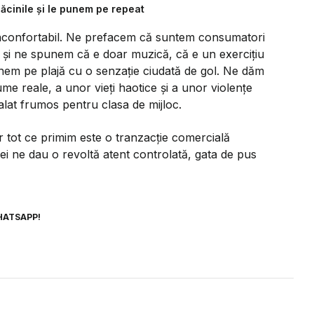
ăcinile și le punem pe repeat
 inconfortabil. Ne prefacem că suntem consumatori
m și ne spunem că e doar muzică, că e un exercițiu
ânem pe plajă cu o senzație ciudată de gol. Ne dăm
e reale, a unor vieți haotice și a unor violențe
lat frumos pentru clasa de mijloc.
tot ce primim este o tranzacție comercială
r ei ne dau o revoltă atent controlată, gata de pus
HATSAPP!