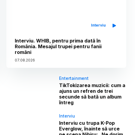
Interviu
Interviu. WHIB, pentru prima dată în
România. Mesajul trupei pentru fanii
români
07
.
08
.
2026
Entertainment
TikTokizarea muzicii: cum a
ajuns un refren de trei
secunde să bată un album
întreg
Interviu
Interviu cu trupa K-Pop
Everglow, înainte să urce
pe scena Nibiru: „Ne dorim