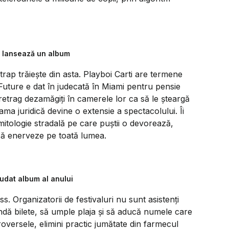
ai lansează un album
 trap trăiește din asta. Playboi Carti are termene
Future e dat în judecată în Miami pentru pensie
 retrag dezamăgiți în camerele lor ca să le șteargă
ama juridică devine o extensie a spectacolului. Îi
o mitologie stradală pe care puștii o devorează,
 să enerveze pe toată lumea.
iudat album al anului
s. Organizatorii de festivaluri nu sunt asistenți
 vândă bilete, să umple plaja și să aducă numele care
roversele, elimini practic jumătate din farmecul