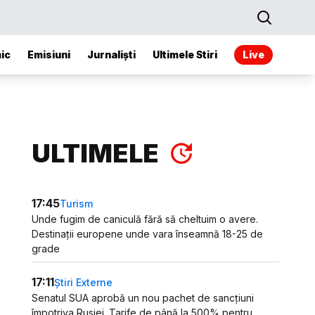
ic
Emisiuni
Jurnaliști
Ultimele Stiri
Live
ULTIMELE
17:45
Turism
Unde fugim de caniculă fără să cheltuim o avere.
Destinații europene unde vara înseamnă 18-25 de
grade
17:11
Știri Externe
Senatul SUA aprobă un nou pachet de sancțiuni
împotriva Rusiei. Tarife de până la 500% pentru