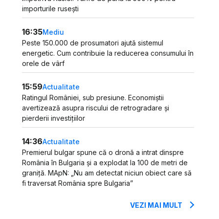
importurile rusești
16:35
Mediu
Peste 150.000 de prosumatori ajută sistemul
energetic. Cum contribuie la reducerea consumului în
orele de vârf
15:59
Actualitate
Ratingul României, sub presiune. Economiștii
avertizează asupra riscului de retrogradare și
pierderii investițiilor
14:36
Actualitate
Premierul bulgar spune că o dronă a intrat dinspre
România în Bulgaria și a explodat la 100 de metri de
graniță. MApN: „Nu am detectat niciun obiect care să
fi traversat România spre Bulgaria”
VEZI MAI MULT