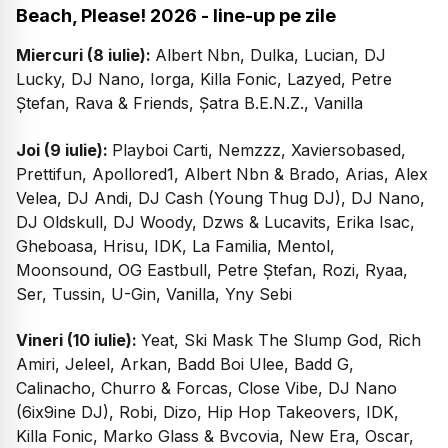
Beach, Please! 2026 - line-up pe zile
Miercuri (8 iulie):
Albert Nbn, Dulka, Lucian, DJ
Lucky, DJ Nano, Iorga, Killa Fonic, Lazyed, Petre
Ștefan, Rava & Friends, Șatra B.E.N.Z., Vanilla
Joi (9 iulie):
Playboi Carti, Nemzzz, Xaviersobased,
Prettifun, Apollored1, Albert Nbn & Brado, Arias, Alex
Velea, DJ Andi, DJ Cash (Young Thug DJ), DJ Nano,
DJ Oldskull, DJ Woody, Dzws & Lucavits, Erika Isac,
Gheboasa, Hrisu, IDK, La Familia, Mentol,
Moonsound, OG Eastbull, Petre Ștefan, Rozi, Ryaa,
Ser, Tussin, U-Gin, Vanilla, Yny Sebi
Vineri (10 iulie):
Yeat, Ski Mask The Slump God, Rich
Amiri, Jeleel, Arkan, Badd Boi Ulee, Badd G,
Calinacho, Churro & Forcas, Close Vibe, DJ Nano
(6ix9ine DJ), Robi, Dizo, Hip Hop Takeovers, IDK,
Killa Fonic, Marko Glass & Bvcovia, New Era, Oscar,