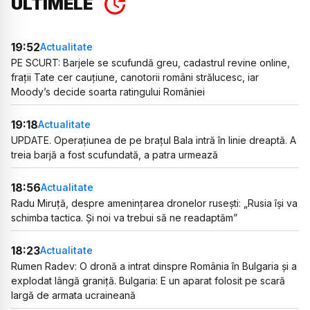
ULTIMELE
19:52
Actualitate
PE SCURT: Barjele se scufundă greu, cadastrul revine online,
frații Tate cer cauțiune, canotorii români strălucesc, iar
Moody’s decide soarta ratingului României
19:18
Actualitate
UPDATE. Operațiunea de pe brațul Bala intră în linie dreaptă. A
treia barjă a fost scufundată, a patra urmează
18:56
Actualitate
Radu Miruță, despre amenințarea dronelor rusești: „Rusia își va
schimba tactica. Și noi va trebui să ne readaptăm”
18:23
Actualitate
Rumen Radev: O dronă a intrat dinspre România în Bulgaria și a
explodat lângă graniță. Bulgaria: E un aparat folosit pe scară
largă de armata ucraineană