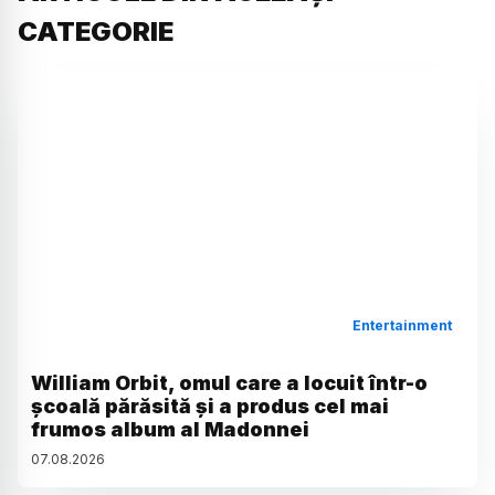
CATEGORIE
Entertainment
William Orbit, omul care a locuit într-o
școală părăsită și a produs cel mai
frumos album al Madonnei
07
.
08
.
2026