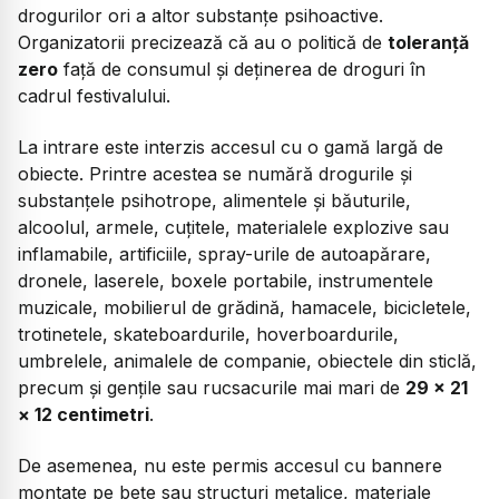
drogurilor ori a altor substanțe psihoactive.
Organizatorii precizează că au o politică de
toleranță
zero
față de consumul și deținerea de droguri în
cadrul festivalului.
La intrare este interzis accesul cu o gamă largă de
obiecte. Printre acestea se numără drogurile și
substanțele psihotrope, alimentele și băuturile,
alcoolul, armele, cuțitele, materialele explozive sau
inflamabile, artificiile, spray-urile de autoapărare,
dronele, laserele, boxele portabile, instrumentele
muzicale, mobilierul de grădină, hamacele, bicicletele,
trotinetele, skateboardurile, hoverboardurile,
umbrelele, animalele de companie, obiectele din sticlă,
precum și gențile sau rucsacurile mai mari de
29 × 21
× 12 centimetri
.
De asemenea, nu este permis accesul cu bannere
montate pe bețe sau structuri metalice, materiale