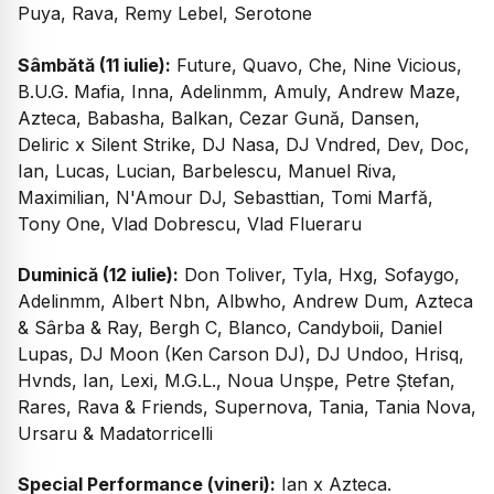
Puya, Rava, Remy Lebel, Serotone
Sâmbătă (11 iulie):
Future, Quavo, Che, Nine Vicious,
B.U.G. Mafia, Inna, Adelinmm, Amuly, Andrew Maze,
Azteca, Babasha, Balkan, Cezar Gună, Dansen,
Deliric x Silent Strike, DJ Nasa, DJ Vndred, Dev, Doc,
Ian, Lucas, Lucian, Barbelescu, Manuel Riva,
Maximilian, N'Amour DJ, Sebasttian, Tomi Marfă,
Tony One, Vlad Dobrescu, Vlad Flueraru
Duminică (12 iulie):
Don Toliver, Tyla, Hxg, Sofaygo,
Adelinmm, Albert Nbn, Albwho, Andrew Dum, Azteca
& Sârba & Ray, Bergh C, Blanco, Candyboii, Daniel
Lupas, DJ Moon (Ken Carson DJ), DJ Undoo, Hrisq,
Hvnds, Ian, Lexi, M.G.L., Noua Unșpe, Petre Ștefan,
Rares, Rava & Friends, Supernova, Tania, Tania Nova,
Ursaru & Madatorricelli
Special Performance (vineri):
Ian x Azteca.