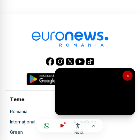
×
Teme
România
MyEurope
Internațional
#TheCube
Green
Next