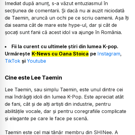
Imediat după anunț, s-a văzut entuziasmul în
secțiunea de comentarii. Și dacă nu ai auzit niciodată
de Taemin, aruncă un ochi pe ce scriu oamenii. Așa îți
dai seama cât de mare este hype-ul, dar și cât de
șocați sunt fanii că acest idol va ajunge în România.
Fii la curent cu ultimele știri din lumea K-pop.
Urmărește
K-News cu Oana Stoica
pe
Instagram
,
TikTok
și
Youtube
Cine este Lee Taemin
Lee Taemin, sau simplu Taemin, este unul dintre cei
mai îndrăgiți idoli din lumea K-Pop. Este apreciat atât
de fani, cât și de alți artiști din industrie, pentru
abilitățile vocale, dar și pentru coregrafiile complicate
și elegante pe care le face pe scenă.
Taemin este cel mai tânăr membru din SHINee. A