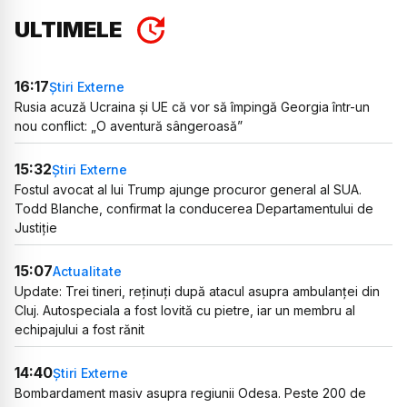
ULTIMELE
16:17
Știri Externe
Rusia acuză Ucraina și UE că vor să împingă Georgia într-un
nou conflict: „O aventură sângeroasă”
15:32
Știri Externe
Fostul avocat al lui Trump ajunge procuror general al SUA.
Todd Blanche, confirmat la conducerea Departamentului de
Justiție
15:07
Actualitate
Update: Trei tineri, reținuți după atacul asupra ambulanței din
Cluj. Autospeciala a fost lovită cu pietre, iar un membru al
echipajului a fost rănit
14:40
Știri Externe
Bombardament masiv asupra regiunii Odesa. Peste 200 de