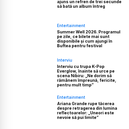
ajuns un refren de trei secunde
să bată un album întreg
Entertainment
Summer Well 2026. Programul
pe zile, ce bilete mai sunt
disponibile și cum ajungi în
Buftea pentru festival
Interviu
Interviu cu trupa K-Pop
Everglow, înainte să urce pe
scena Nibiru: „Ne dorim să
rămânem împreună, fericite,
pentru mult timp”
Entertainment
Ariana Grande rupe tăcerea
despre retragerea din lumina
reflectoarelor: „Uneori este
nevoie să pui limite”