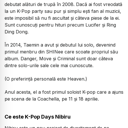
debutat alături de trupă în 2008. Dacă ai fost vreodată
la un K-Pop party sau pur și simplu ești fan al muzicii,
este imposibil să nu fi ascultat și câteva piese de la ei.
Sunt cunoscuți pentru hituri precum Lucifer și Ring
Ding Dong.
În 2014, Taemin a avut și debutul lui solo, devenind
primul menbru din SHINee care scoate propriul său
album. Danger, Move și Criminal sunt doar câteva
dintre solo-urile sale cele mai cunoscute.
(O preferință personală este Heaven.)
Anul acesta, el a fost primul soloist K-pop care a ajuns
pe scena de la Coachella, pe 11 și 18 aprilie.
Ce este K-Pop Days Nibiru
Nibiru este un nou proiect de divertisment de pe