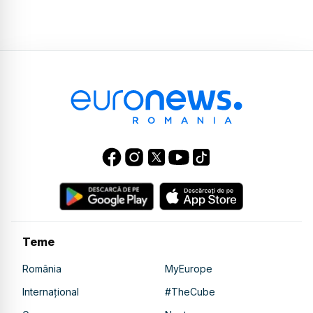
Teme
România
MyEurope
Internațional
#TheCube