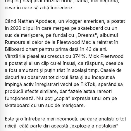
resping neapărat muzica nouă, caută, mai degrabă,
ceva în care să aibă încredere.
Când Nathan Apodaca, un vlogger american, a postat
în 2020 clipul în care mergea pe skateboard cu un
suc de merișoare, pe fundal cu
„Dreams"
, albumul
Rumours
al celor de la Fleetwood Mac a reintrat în
Billboard chart pentru prima dată în 43 de ani.
Vânzările piesei au crescut cu 374%. Mick Fleetwood
a postat și el un clip cu el însuși, ca răspuns, ceea ce
a fost amuzant și puțin trist în același timp. Casele de
discuri au observat tot circul ăsta și au început să
împingă activ înregistrări vechi pe TikTok, sperând să
producă efecte similare, dar fazele astea rareori
funcționează. Nu poți „copia” expresia unui om pe
skateboard cu un suc de merișoare.
Este și o întrebare mai incomodă, pe care analiștii o tot
ridică, câtă parte din această „explozie a nostalgiei"