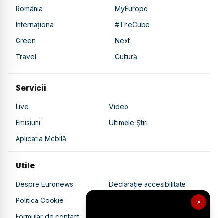
România
MyEurope
Internațional
#TheCube
Green
Next
Travel
Cultură
Servicii
Live
Video
Emisiuni
Ultimele Știri
Aplicația Mobilă
Utile
Despre Euronews
Declarație accesibilitate
Politica Cookie
Politica de confidențialitate
×
Formular de contact
Transparență în utilizarea AI