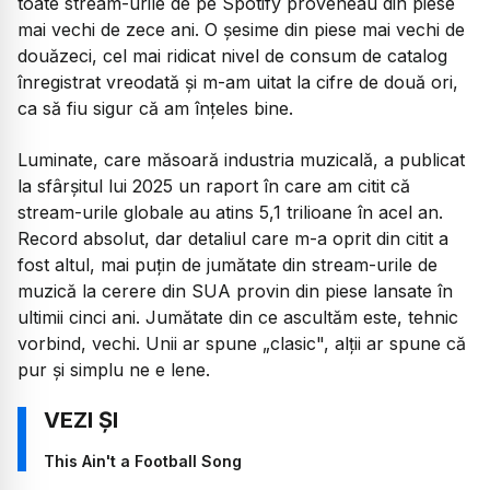
toate stream-urile de pe Spotify proveneau din piese
mai vechi de zece ani. O șesime din piese mai vechi de
douăzeci, cel mai ridicat nivel de consum de catalog
înregistrat vreodată și m-am uitat la cifre de două ori,
ca să fiu sigur că am înțeles bine.
Luminate, care măsoară industria muzicală, a publicat
la sfârșitul lui 2025 un raport în care am citit că
stream-urile globale au atins 5,1 trilioane în acel an.
Record absolut, dar detaliul care m-a oprit din citit a
fost altul, mai puțin de jumătate din stream-urile de
muzică la cerere din SUA provin din piese lansate în
ultimii cinci ani. Jumătate din ce ascultăm este, tehnic
vorbind, vechi. Unii ar spune „clasic", alții ar spune că
pur și simplu ne e lene.
This Ain't a Football Song