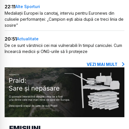
22:11
Alte Sporturi
Medaliații Europei la canotaj, interviu pentru Euronews din
culisele performanței: „Campion ești abia după ce treci linia de
sosire”
20:51
Actualitate
De ce sunt vârstnicii cei mai vulnerabili în timpul caniculei. Cum
încearcă medicii și ONG-urile să îi protejeze
VEZI MAI MULT
EMISIUNI