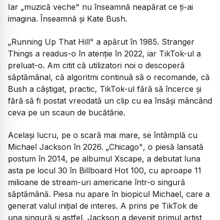
Iar „muzică veche" nu înseamnă neapărat ce ți-ai
imagina. Înseamnă și Kate Bush.
„Running Up That Hill"
a apărut în 1985.
Stranger
Things
a readus-o în atenție în 2022, iar TikTok-ul a
preluat-o. Am citit că utilizatori noi o descoperă
săptămânal, că algoritmi continuă să o recomande, că
Bush a câștigat, practic, TikTok-ul fără să încerce și
fără să fi postat vreodată un clip cu ea însăși mâncând
ceva pe un scaun de bucătărie.
Același lucru, pe o scară mai mare, se întâmplă cu
Michael Jackson în 2026.
„Chicago"
, o piesă lansată
postum în 2014, pe albumul
Xscape
, a debutat luna
asta pe locul 30 în Billboard Hot 100, cu aproape 11
milioane de stream-uri americane într-o singură
săptămână. Piesa nu apare în biopicul Michael, care a
generat valul inițial de interes. A prins pe TikTok de
una singură și astfel, Jackson a devenit primul artist