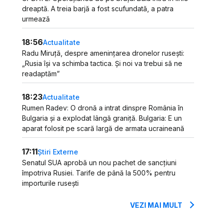
dreaptă. A treia barjă a fost scufundată, a patra
urmează
18:56
Actualitate
Radu Miruță, despre amenințarea dronelor rusești:
„Rusia își va schimba tactica. Și noi va trebui să ne
readaptăm”
18:23
Actualitate
Rumen Radev: O dronă a intrat dinspre România în
Bulgaria și a explodat lângă graniță. Bulgaria: E un
aparat folosit pe scară largă de armata ucraineană
17:11
Știri Externe
Senatul SUA aprobă un nou pachet de sancțiuni
împotriva Rusiei. Tarife de până la 500% pentru
importurile rusești
VEZI MAI MULT