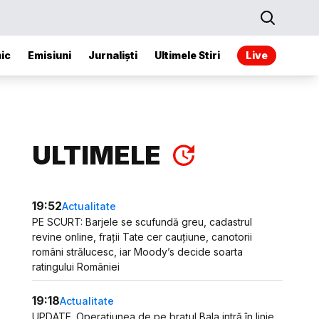
ic
Emisiuni
Jurnaliști
Ultimele Stiri
Live
ULTIMELE
19:52
Actualitate
PE SCURT: Barjele se scufundă greu, cadastrul
revine online, frații Tate cer cauțiune, canotorii
români strălucesc, iar Moody’s decide soarta
ratingului României
19:18
Actualitate
UPDATE. Operațiunea de pe brațul Bala intră în linie