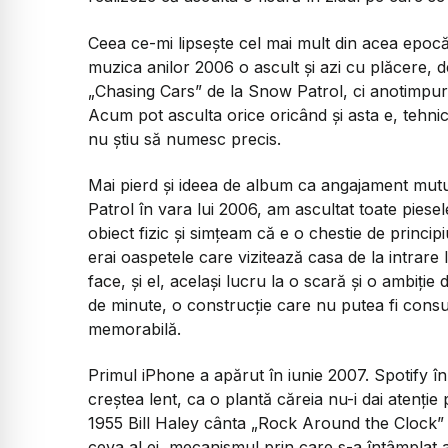
Ceea ce-mi lipsește cel mai mult din acea epoc
muzica anilor 2006 o ascult și azi cu plăcere, d
„Chasing Cars”
de la Snow Patrol, ci anotimpuri
Acum pot asculta orice oricând și asta e, tehnic
nu știu să numesc precis.
Mai pierd și ideea de album ca angajament mu
Patrol în vara lui 2006, am ascultat toate pies
obiect fizic și simțeam că e o chestie de princip
erai oaspetele care vizitează casa de la intrare
face, și el, același lucru la o scară și o ambiție
de minute, o construcție care nu putea fi consum
memorabilă.
Primul iPhone a apărut în iunie 2007. Spotify î
creștea lent, ca o plantă căreia nu-i dai atenție
1955 Bill Haley cânta
„Rock Around the Clock”
ceva al ei, mecanismul prin care s-a întâmplat a