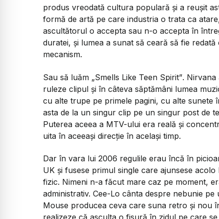
produs vreodată cultura populară și a reușit a
formă de artă pe care industria o trata ca ata
ascultătorul o accepta sau n-o accepta în întreg
duratei, și lumea a sunat să ceară să fie redată
mecanism.
Sau să luăm
„Smells Like Teen Spirit”
. Nirvana
ruleze clipul și în câteva săptămâni lumea muzica
cu alte trupe pe primele pagini, cu alte sunete în
asta de la un singur clip pe un singur post de te
Puterea aceea a MTV-ului era reală și concentra
uita în aceeași direcție în același timp.
Dar în vara lui 2006 regulile erau încă în picioa
UK și fusese primul single care ajunsese acolo b
fizic. Nimeni n-a făcut mare caz pe moment, era 
administrativ. Cee-Lo cânta despre nebunie pe
Mouse producea ceva care suna retro și nou în 
realizeze că asculta o fisură în zidul pe care se 