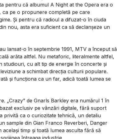
sta pentru că albumul
A Night at the Opera
era o
re, ca pe o propunere completă pe care
ime. Și pentru că radioul a difuzat-o în ciuda
 din nou, asta era suficient ca să declanșeze un
 au lansat-o în septembrie 1991, MTV a început să
lă arăta altfel. Nu metaforic, literalmente altfel,
 studiouri, cu alt tip de energie în concerte și
leviziune a schimbat direcția culturii populare.
tă și funcționa ca un far, adică toată lumea se
re.
„Crazy”
de Gnarls Barkley era numărul 1 în
azat exclusiv pe vânzări digitale, fără suport
privită ca o curiozitate tehnică, un detaliu
 un sample din Gian Franco Reverberi, Danger
același timp și toată lumea asculta fără să
sprijinea întreaga industrie.