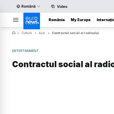
Română
Video
România
My Europe
Internați
>
Cultură
>
Auzi
>
Contractul social al radioului
ENTERTAINMENT
Contractul social al radi