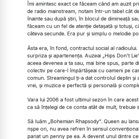
Îmi amintesc exact ce făceam când am auzit p
de radio mainstream, notam într-un tabel cât de
înainte sau după știri, în blocul de dimineață 
făceam cu un fel de atenție detașată și totuși, c
câteva secunde. Era pur și simplu o melodie po
Ăsta era, în fond, contractul social al radioului.
surpriza și apartenența. Auzeai
„Hips Don't Lie
aceea devenea a ta sau, mai bine spus, parte di
colectiv pe care-l împărtășeai cu oameni pe car
comun. Streamingul ți-a dat controlul deplin și 
vrei, și muzica e perfectă și personală și comple
Vara lui 2006 a fost ultimul sezon în care acest
ca să înțelegi de ce conta atât de mult, trebuie 
Să luăm
„Bohemian Rhapsody”
. Queen au lansa
nșpe ori, nu avea refren în sensul convențional
pariat un penny pe ea. A devenit unul dintre cel