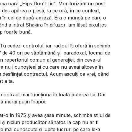
rima oară
„Hips Don't Lie”
. Monitorizăm un post
 des apărea o piesă, la ce oră, în ce context,
sau în cel de după-amiază. Era o muncă pe care o
ând a intrat Shakira în difuzor, am lăsat pixul jos
p foarte bună.
 Tu cedezi controlul, iar radioul îți oferă în schimb
”
de 40 ori pe săptămână și, paradoxal, tocmai de
n repertoriul comun al generației, din ceva-ul
e nu-i cunoșteai și cu care nu aveai altceva în
a desființat contractul. Acum asculți ce vrei, când
t a ta.
 contract mai funcționa în toată puterea lui. Dar
să mergi puțin înapoi.
t-o în 1975 și avea șase minute, schimba stilul de
 și niciun producător sănătos la cap nu ar fi
e mai cunoscute și iubite lucruri pe care le-a