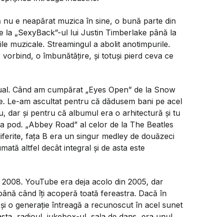
ă nu e neapărat muzica în sine, o bună parte din
e la
„SexyBack”-
ul lui Justin Timberlake până la
le muzicale. Streamingul a abolit anotimpurile.
 vorbind, o îmbunătățire, și totuși pierd ceva ce
tual. Când am cumpărat „Eyes Open” de la Snow
ele. Le-am ascultat pentru că dădusem bani pe acel
iu, dar și pentru că albumul era o arhitectură și tu
 la pod. „Abbey Road” al celor de la The Beatles
 diferite, fața B era un singur medley de douăzeci
ată altfel decât integral și de asta este
n 2008. YouTube era deja acolo din 2005, dar
 până când îți acoperă toată fereastra. Dacă în
și o generație întreagă a recunoscut în acel sunet
sta, radioul, jukebox-ul, sala de dans, era unul