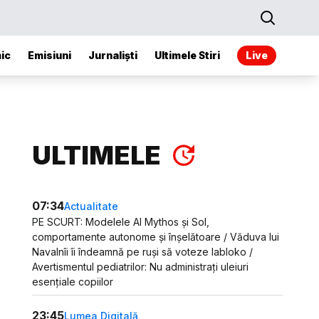
ic
Emisiuni
Jurnaliști
Ultimele Stiri
Live
ULTIMELE
07:34
Actualitate
PE SCURT: Modelele AI Mythos și Sol,
comportamente autonome și înșelătoare / Văduva lui
Navalnîi îi îndeamnă pe ruși să voteze Iabloko /
Avertismentul pediatrilor: Nu administrați uleiuri
esențiale copiilor
23:45
Lumea Digitală