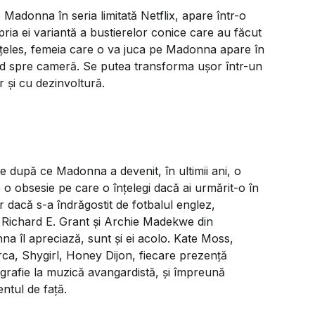
 Madonna în seria limitată Netflix, apare într-o
ia ei variantă a bustierelor conice care au făcut
înțeles, femeia care o va juca pe Madonna apare în
d spre cameră. Se putea transforma ușor într-un
 și cu dezinvoltură.
e după ce Madonna a devenit, în ultimii ani, o
 o obsesie pe care o înțelegi dacă ai urmărit-o în
 dacă s-a îndrăgostit de fotbalul englez,
ei. Richard E. Grant și Archie Madekwe din
na îl apreciază, sunt și ei acolo. Kate Moss,
ca, Shygirl, Honey Dijon, fiecare prezență
ografie la muzică avangardistă, și împreună
tul de față.