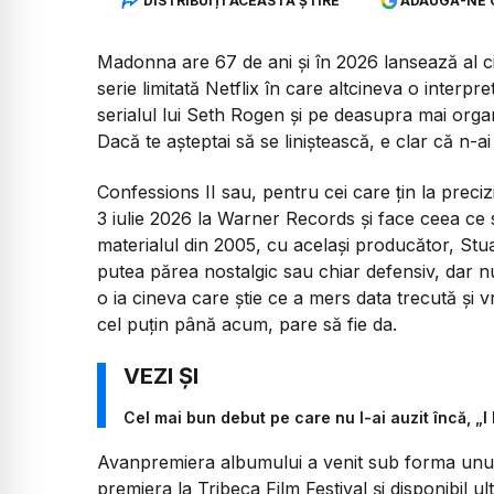
DISTRIBUIȚI ACEASTĂ ȘTIRE
ADAUGĂ-NE 
Madonna are 67 de ani și în 2026 lansează al c
serie limitată Netflix în care altcineva o interp
serialul lui Seth Rogen și pe deasupra mai org
Dacă te așteptai să se liniștească, e clar că n-a
Confessions II
sau, pentru cei care țin la preciz
3 iulie 2026 la Warner Records și face ceea ce s
materialul din 2005, cu același producător, Stua
putea părea nostalgic sau chiar defensiv, dar 
o ia cineva care știe ce a mers data trecută și
cel puțin până acum, pare să fie da.
Cel mai bun debut pe care nu l-ai auzit încă, „
Avanpremiera albumului a venit sub forma unui
premiera la Tribeca Film Festival și disponibil u