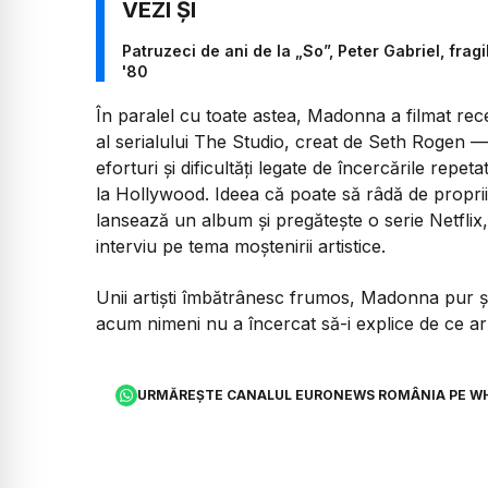
Patruzeci de ani de la „So”, Peter Gabriel, fragi
'80
În paralel cu toate astea, Madonna a filmat rece
al serialului
The Studio
, creat de Seth Rogen — u
eforturi și dificultăți legate de încercările repe
la Hollywood. Ideea că poate să râdă de propriil
lansează un album și pregătește o serie Netfli
interviu pe tema moștenirii artistice.
Unii artiști îmbătrânesc frumos, Madonna pur ș
acum nimeni nu a încercat să-i explice de ce ar tr
URMĂREȘTE CANALUL EURONEWS ROMÂNIA PE W