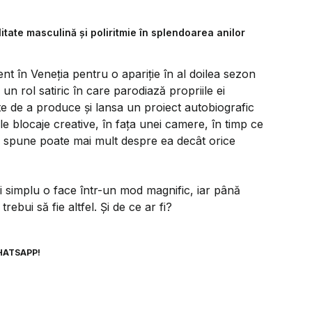
litate masculină și poliritmie în splendoarea anilor
nt în Veneția pentru o apariție în al doilea sezon
n rol satiric în care parodiază propriile ei
tate de a produce și lansa un proiect autobiografic
e blocaje creative, în fața unei camere, în timp ce
x, spune poate mai mult despre ea decât orice
i simplu o face într-un mod magnific, iar până
ebui să fie altfel. Și de ce ar fi?
HATSAPP!