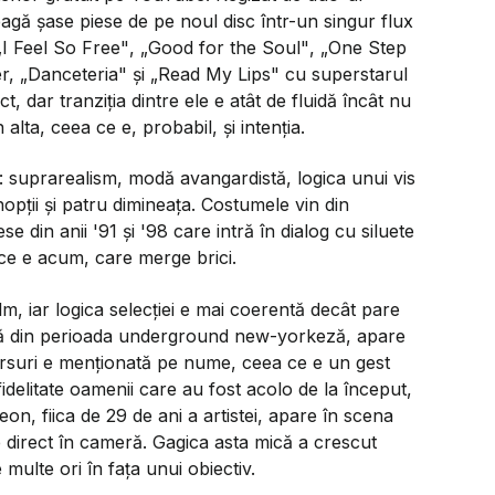
gă șase piese de pe noul disc într-un singur flux
„I Feel So Free"
,
„Good for the Soul"
,
„One Step
er,
„Danceteria"
și
„Read My Lips"
cu superstarul
t, dar tranziția dintre ele e atât de fluidă încât nu
 alta, ceea ce e, probabil, și intenția.
g: suprarealism, modă avangardistă, logica unui vis
nopții și patru dimineața. Costumele vin din
se din anii '91 și '98 care intră în dialog cu siluete
i ce e acum, care merge brici.
film, iar logica selecției e mai coerentă decât pare
ață din perioada underground new-yorkeză, apare
versuri e menționată pe nume, ceea ce e un gest
delitate oamenii care au fost acolo de la început,
n, fiica de 29 de ani a artistei, apare în scena
e direct în cameră. Gagica asta mică a crescut
 multe ori în fața unui obiectiv.