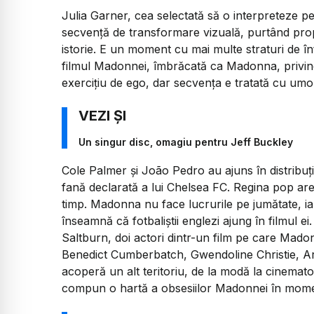
Julia Garner, cea selectată să o interpreteze pe
secvență de transformare vizuală, purtând propr
istorie. E un moment cu mai multe straturi de 
filmul Madonnei, îmbrăcată ca Madonna, privin
exercițiu de ego, dar secvența e tratată cu umor
Un singur disc, omagiu pentru Jeff Buckley
Cole Palmer și João Pedro au ajuns în distribuți
fană declarată a lui Chelsea FC. Regina pop are
timp. Madonna nu face lucrurile pe jumătate, iar
înseamnă că fotbaliștii englezi ajung în filmul 
Saltburn,
doi actori dintr-un film pe care Madon
Benedict Cumberbatch, Gwendoline Christie, Ar
acoperă un alt teritoriu, de la modă la cinemat
compun o hartă a obsesiilor Madonnei în momen