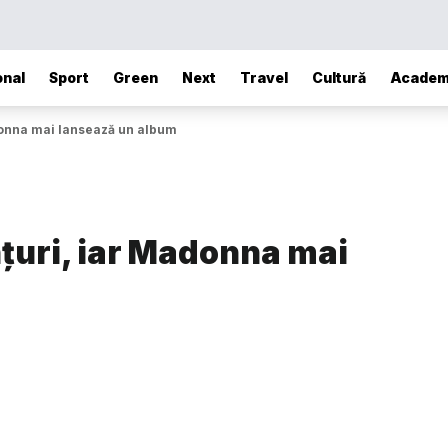
onal
Sport
Green
Next
Travel
Cultură
Academ
adonna mai lansează un album
anțuri, iar Madonna mai