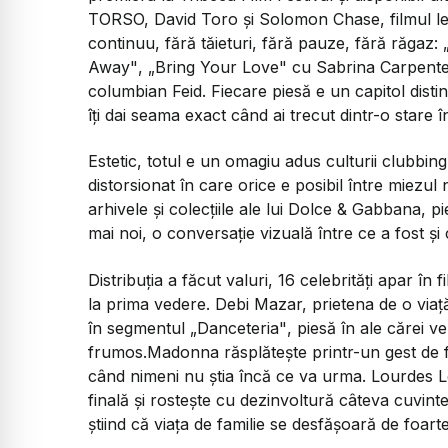
TORSO, David Toro și Solomon Chase, filmul lea
continuu, fără tăieturi, fără pauze, fără răgaz:
Away"
,
„Bring Your Love"
cu Sabrina Carpent
columbian Feid. Fiecare piesă e un capitol distinc
îți dai seama exact când ai trecut dintr-o stare în
Estetic, totul e un omagiu adus culturii clubbin
distorsionat în care orice e posibil între miezul 
arhivele și colecțiile ale lui Dolce & Gabbana, pie
mai noi, o conversație vizuală între ce a fost ș
Distribuția a făcut valuri, 16 celebrități apar în 
la prima vedere. Debi Mazar, prietena de o vi
în segmentul
„Danceteria"
, piesă în ale cărei 
frumos.Madonna răsplătește printr-un gest de fi
când nimeni nu știa încă ce va urma. Lourdes Leo
finală și rostește cu dezinvoltură câteva cuvint
știind că viața de familie se desfășoară de foarte