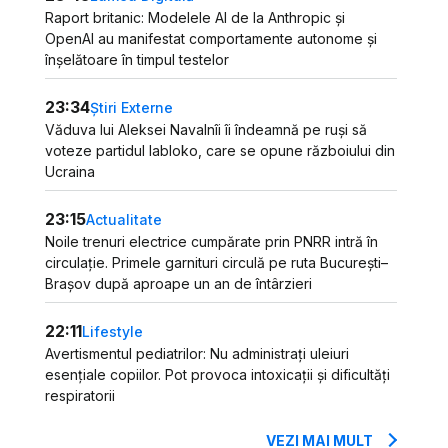
Raport britanic: Modelele AI de la Anthropic și
OpenAI au manifestat comportamente autonome și
înșelătoare în timpul testelor
23:34
Știri Externe
Văduva lui Aleksei Navalnîi îi îndeamnă pe ruși să
voteze partidul Iabloko, care se opune războiului din
Ucraina
23:15
Actualitate
Noile trenuri electrice cumpărate prin PNRR intră în
circulație. Primele garnituri circulă pe ruta București–
Brașov după aproape un an de întârzieri
22:11
Lifestyle
Avertismentul pediatrilor: Nu administrați uleiuri
esențiale copiilor. Pot provoca intoxicații și dificultăți
respiratorii
VEZI MAI MULT