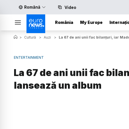
Română
Video
România
My Europe
Internați
>
Cultură
>
Auzi
>
La 67 de ani unii fac bilanțuri, iar M
ENTERTAINMENT
La 67 de ani unii fac bil
lansează un album