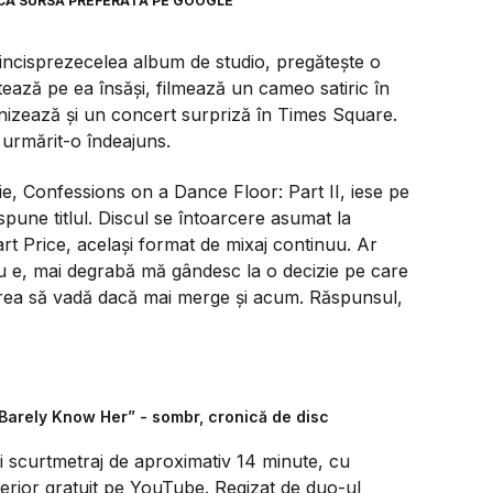
CA SURSĂ PREFERATĂ PE GOOGLE
incisprezecelea album de studio, pregătește o
retează pe ea însăși, filmează un cameo satiric în
anizează și un concert surpriză în Times Square.
i urmărit-o îndeajuns.
ie,
Confessions on a Dance Floor: Part II
, iese pe
pune titlul. Discul se întoarcere asumat la
rt Price, același format de mixaj continuu. Ar
nu e, mai degrabă mă gândesc la o decizie pe care
 vrea să vadă dacă mai merge și acum. Răspunsul,
I Barely Know Her” - sombr, cronică de disc
 scurtmetraj de aproximativ 14 minute, cu
lterior gratuit pe YouTube. Regizat de duo-ul