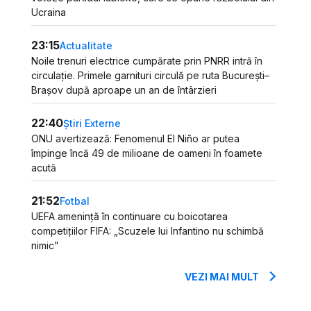
Ucraina
23:15
Actualitate
Noile trenuri electrice cumpărate prin PNRR intră în
circulație. Primele garnituri circulă pe ruta București–
Brașov după aproape un an de întârzieri
22:40
Știri Externe
ONU avertizează: Fenomenul El Niño ar putea
împinge încă 49 de milioane de oameni în foamete
acută
21:52
Fotbal
UEFA amenință în continuare cu boicotarea
competițiilor FIFA: „Scuzele lui Infantino nu schimbă
nimic”
VEZI MAI MULT