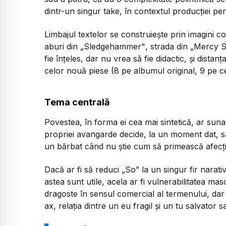
dintr-un singur take, în contextul producției pe
Limbajul textelor se construiește prin imagini c
aburi din
„Sledgehammer"
, strada din
„Mercy S
fie înțeles, dar nu vrea să fie didactic, și distan
celor nouă piese (8 pe albumul original, 9 pe cel
Tema centrală
Povestea, în forma ei cea mai sintetică, ar sun
propriei avangarde decide, la un moment dat, s
un bărbat când nu știe cum să primească afecți
Dacă ar fi să reduci „
So”
la un singur fir narativ
astea sunt utile, acela ar fi vulnerabilitatea ma
dragoste în sensul comercial al termenului, dar 
ax, relația dintre un eu fragil și un tu salvator 