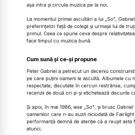
așa intra și circula muzica pe la noi.
La momentul primei ascultări a lui
„So”
, Gabriel
preferințelor față de colegii și urmașii lui de tr
primul. Ceea ce spune ceva despre relativitatea
face timpul cu muzica bună.
Cum sună și ce-și propune
Peter Gabriel a petrecut un deceniu construind 
pe care puțini oameni le ascultă. Albumele cu nu
respectate, discutate în cercuri restrânse, cum
recenzii de două ori și-și etichetează discurile c
Și apoi, în mai 1986, iese
„So”
, și brusc Gabriel
oamenilor care n-au auzit niciodată de Fairlight 
performanță demnă de atenție că a reușit asta 
atunci.