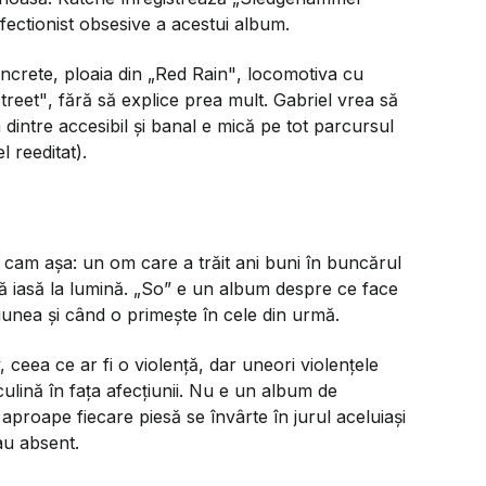
rfectionist obsesive a acestui album.
oncrete, ploaia din
„Red Rain"
, locomotiva cu
treet"
, fără să explice prea mult. Gabriel vrea să
ța dintre accesibil și banal e mică pe tot parcursul
 reeditat).
a cam așa: un om care a trăit ani buni în buncărul
ă iasă la lumină.
„So”
e un album despre ce face
unea și când o primește în cele din urmă.
, ceea ce ar fi o violență, dar uneori violențele
sculină în fața afecțiunii. Nu e un album de
aproape fiecare piesă se învârte în jurul aceluiași
sau absent.