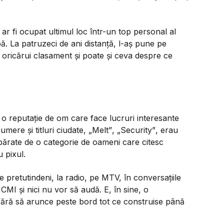
 ar fi ocupat ultimul loc într-un top personal al
upă. La patruzeci de ani distanță, l-aș pune pe
 oricărui clasament și poate și ceva despre ce
o reputație de om care face lucruri interesante
mere și titluri ciudate,
„Melt”
,
„Security”
, erau
părate de o categorie de oameni care citesc
u pixul.
 e pretutindeni, la radio, pe MTV, în conversațiile
CMI și nici nu vor să audă. E, în sine, o
fără să arunce peste bord tot ce construise până