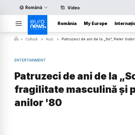
Română
Video
România
My Europe
Internați
>
Cultură
>
Auzi
>
Patruzeci de ani de la „So”, Peter Gabri
ENTERTAINMENT
Patruzeci de ani de la „S
fragilitate masculină și 
anilor '80