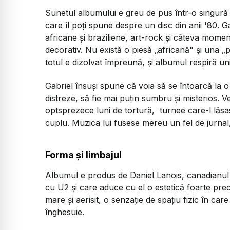
Sunetul albumului e greu de pus într-o singură 
care îl poți spune despre un disc din anii '80. 
africane și braziliene, art-rock și câteva mome
decorativ. Nu există o piesă „africană" și una 
totul e dizolvat împreună, și albumul respiră uni
Gabriel însuși spune că voia să se întoarcă la o
distreze, să fie mai puțin sumbru și misterios. 
optsprezece luni de tortură, turnee care-l lăsa
cuplu. Muzica lui fusese mereu un fel de jurnal
Forma și limbajul
Albumul e produs de Daniel Lanois, canadianul
cu U2 și care aduce cu el o estetică foarte prec
mare și aerisit, o senzație de spațiu fizic în car
înghesuie.