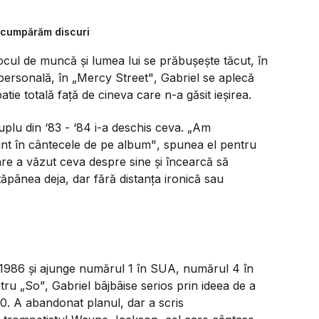
 cumpărăm discuri
locul de muncă și lumea lui se prăbușește tăcut, în
 personală, în
„Mercy Street"
, Gabriel se aplecă
ie totală față de cineva care n-a găsit ieșirea.
plu din ‘83 - ‘84 i-a deschis ceva.
„Am
unt în cântecele de pe album"
, spunea el pentru
e a văzut ceva despre sine și încearcă să
ăpânea deja, dar fără distanța ironică sau
e 1986 și ajunge numărul 1 în SUA, numărul 4 în
ntru
„So”
, Gabriel bâjbâise serios prin ideea de a
60. A abandonat planul, dar a scris