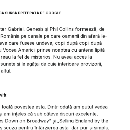
CA SURSĂ PREFERATĂ PE GOOGLE
ter Gabriel, Genesis și Phil Collins formează, de
n România pe canale pe care oamenii din afară le-
ineva care fusese undeva, copii după copii după
au Vocea Americii prinse noaptea cu antena lipită
reau la fel de misterios. Nu aveai acces la
 sunete și le agățai de cuie interioare provizorii,
altul.
wift
 toată povestea asta. Dintr-odată am putut vedea
i, și am înțeles că sub câteva discuri excelente,
ies Down on Broadway”
și
„Selling England by the
ș scuza pentru întârzierea asta, dar pur și simplu,