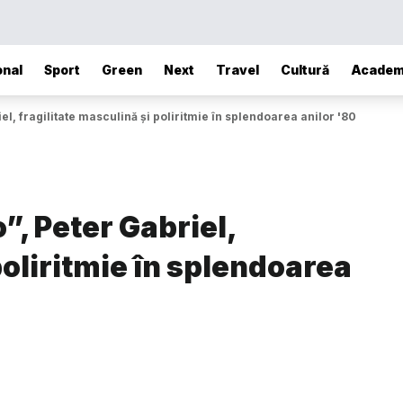
onal
Sport
Green
Next
Travel
Cultură
Academ
el, fragilitate masculină și poliritmie în splendoarea anilor '80
o”, Peter Gabriel,
poliritmie în splendoarea