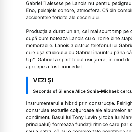
Gabriel îl alesese pe Lanois nu pentru pedigreul
Eno, peisajele sonore, atmosfera. Că din combinaț
accidentele fericite ale deceniului.
Producția a durat un an, cel mai scurt timp pe 
după cum notează Lanois cu o ironie bine stăpân
memorabile. Lanois a distrus telefonul lui Gabriel
cuie ușa studioului cu Gabriel înăuntru până c
Up"
. Gabriel a spart tocul ușii și era, în mod d
aproape a fost concediat.
Seconds of Silence Alice Sonia-Michael: cercu
Instrumentarul e hibrid prin construcție. Fairligh
construise texturile colțuroase ale albumelor a
condiment. Basul lui Tony Levin și toba lui Manu 
principalul) formează fundații ritmice care par s
sau a patra, că au o complexitate poliritmică s