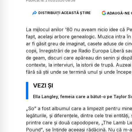
Publicat la:
21/05/2026 08:58
DISTRIBUIȚI ACEASTĂ ȘTIRE
ADAUGĂ-NE 
La mijlocul anilor '80 nu aveam nicio idee că Pe
fapt, același arbore genealogic. Muzica intra î
ar fi găsit greu de imaginat, casete aduse de c
copii, înregistrări de pe Radio Europa Liberă s
de geam, discuri care apăreau din senin și dispă
contexte, la interviuri, la istorii de trupă. Auzeai
fără să știi unde se termină unul și unde începe 
Ella Langley, femeia care a bătut-o pe Taylor S
„So”
a fost albumul care a limpezit pentru mine
legăturile, și diferențele, dintre cele trei entităț
printre care și două capodopere,
„The Lamb L
Pound”
, se întinde aceeași rădăcină. Nu că m-a