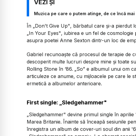
Muzica pe care o putem atinge, de ce încă mai
În
„Don't Give Up"
, bărbatul care și-a pierdut 
„In Your Eyes"
, iubirea e un fel de cosmologie
asupra poetei Anne Sexton dintr-un loc de empat
Gabriel recunoaște că procesul de terapie de cu
descoperit multe lucruri despre mine și toate s
Rolling Stone în ‘86.
„So”
e albumul unui om car
articuleze ce anume, cu mijloacele pe care le st
ermetică a albumelor anterioare.
First single: „Sledgehammer"
„Sledgehammer"
devine primul single în aprili
Marea Britanie. Înainte să înceapă sesiunile pe
înregistra un album de cover-uri soul din anii '