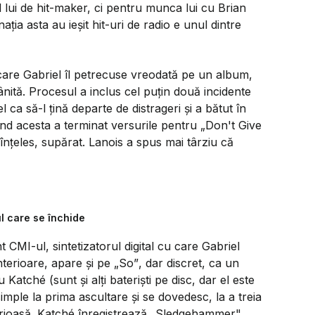
 lui de hit-maker, ci pentru munca lui cu Brian
ia asta au ieșit hit-uri de radio e unul dintre
care Gabriel îl petrecuse vreodată pe un album,
ită. Procesul a inclus cel puțin două incidente
 ca să-l țină departe de distrageri și a bătut în
ând acesta a terminat versurile pentru
„Don't Give
e înțeles, supărat. Lanois a spus mai târziu că
l care se închide
t CMI-ul, sintetizatorul digital cu care Gabriel
nterioare, apare și pe
„So”
, dar discret, ca un
Katché (sunt și alți bateriști pe disc, dar el este
imple la prima ascultare și se dovedesc, la a treia
erioasă. Katché înregistrează
„Sledgehammer"