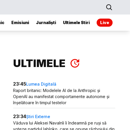
ic
Emisiuni
Jurnaliști
Ultimele Stiri
Live
ULTIMELE
23:45
Lumea Digitală
Raport britanic: Modelele AI de la Anthropic și
OpenAI au manifestat comportamente autonome și
înșelătoare în timpul testelor
23:34
Știri Externe
Văduva lui Aleksei Navalnîi îi îndeamnă pe ruși să
voteze partidul Iabloko, care se opune războiului din