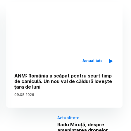
Actualitate
ANM: România a scăpat pentru scurt timp
de caniculă. Un nou val de căldură lovește
țara de luni
09
.
08
.
2026
Actualitate
Radu Miruță, despre
amenințarea dronelor