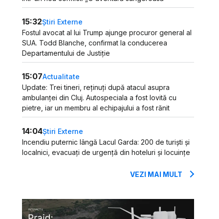
15:32
Știri Externe
Fostul avocat al lui Trump ajunge procuror general al
SUA. Todd Blanche, confirmat la conducerea
Departamentului de Justiție
15:07
Actualitate
Update: Trei tineri, reținuți după atacul asupra
ambulanței din Cluj. Autospeciala a fost lovită cu
pietre, iar un membru al echipajului a fost rănit
14:04
Știri Externe
Incendiu puternic lângă Lacul Garda: 200 de turiști și
localnici, evacuați de urgență din hoteluri și locuințe
VEZI MAI MULT