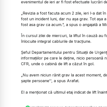
evenimentul de ieri ar fi fost efectuate lucrări 
„
Revizia a fost facuta acum 2 zile, ieri l-a dat î
fost un incident luni, dar nu așa grav. Tot așa 
fost asa grav ca acum.
”, a spus o angajată a Mi
În cursul zilei de miercuri, la liftul în cauză au 
înlocuite integral cablurile de tracțiune.
Șeful Departamentului pentru Situații de Urgență
informațiilor pe care le deține, nicio persoană n
CFR, unde o cabină de lift a căzut în gol.
„Nu avem niciun rănit grav la acest moment, din 
șapte persoane
'', a spus Arafat.
El a menționat că ultimul etaj indicat de lift înain