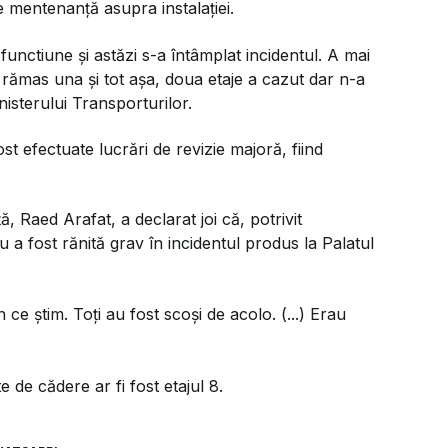
de mentenanță asupra instalației.
n functiune și astăzi s-a întâmplat incidentul. A mai
a rămas una și tot așa, doua etaje a cazut dar n-a
nisterului Transporturilor.
fost efectuate lucrări de revizie majoră, fiind
, Raed Arafat, a declarat joi că, potrivit
u a fost rănită grav în incidentul produs la Palatul
ce știm. Toți au fost scoși de acolo. (...) Erau
te de cădere ar fi fost etajul 8.