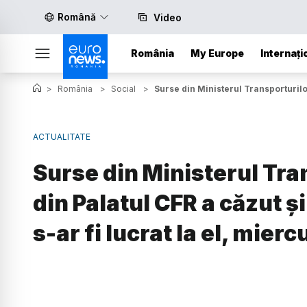
Română
Video
România
My Europe
Internați
>
România
>
Social
>
Surse din Ministerul Transporturilor
ACTUALITATE
Surse din Ministerul Tra
din Palatul CFR a căzut și
s-ar fi lucrat la el, mierc