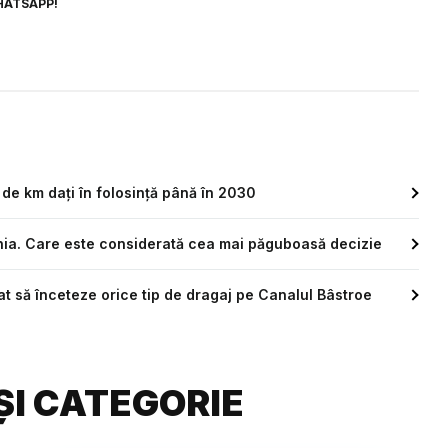
HATSAPP!
0 de km dați în folosință până în 2030
ânia. Care este considerată cea mai păguboasă decizie
at să înceteze orice tip de dragaj pe Canalul Bâstroe
ȘI CATEGORIE