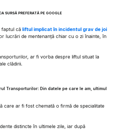
CA SURSĂ PREFERATĂ PE GOOGLE
ă faptul că
liftul implicat în incidentul grav de joi
r lucrări de mentenanță chiar cu o zi înainte, în
nsporturilor, ar fi vorba despre liftul situat la
e clădirii.
rul Transporturilor: Din datele pe care le am, ultimul
pă care ar fi fost chemată o firmă de specialitate
dente distincte în ultimele zile, iar după