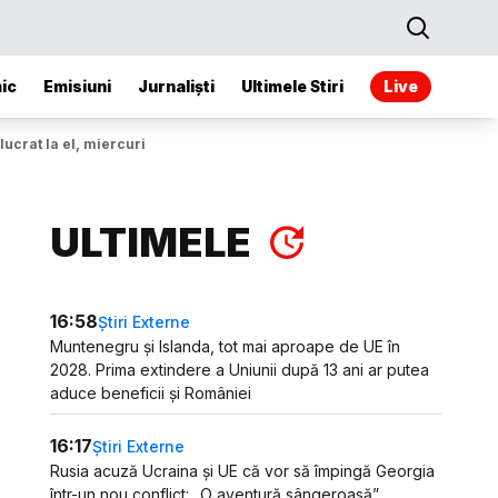
ic
Emisiuni
Jurnaliști
Ultimele Stiri
Live
lucrat la el, miercuri
ULTIMELE
16:58
Știri Externe
Muntenegru și Islanda, tot mai aproape de UE în
2028. Prima extindere a Uniunii după 13 ani ar putea
aduce beneficii și României
16:17
Știri Externe
Rusia acuză Ucraina și UE că vor să împingă Georgia
într-un nou conflict: „O aventură sângeroasă”