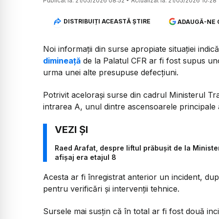
Publicat la:
21/05/2026 08:52
•
Actualizat la:
21/05/2026 10:28
DISTRIBUIȚI ACEASTĂ ȘTIRE
ADAUGĂ-NE 
Noi informații din surse apropiate situației indic
dimineață
de la Palatul CFR ar fi fost supus uno
urma unei alte presupuse defecțiuni.
Potrivit acelorași surse din cadrul Ministerul Tra
intrarea A, unul dintre ascensoarele principale al
Raed Arafat, despre liftul prăbușit de la Ministe
afișaj era etajul 8
Acesta ar fi înregistrat anterior un incident, du
pentru verificări și intervenții tehnice.
Sursele mai susțin că în total ar fi fost două inci