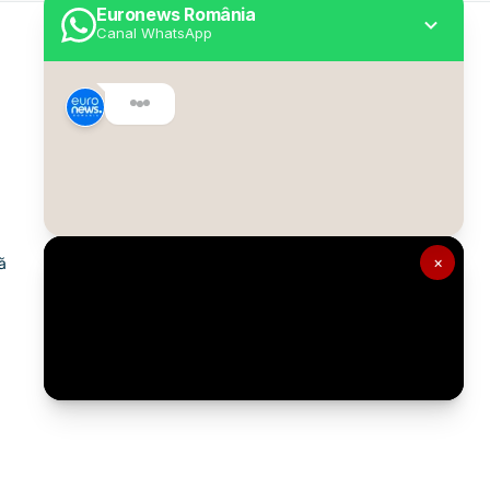
Euronews România
Canal WhatsApp
Utile
Despre Euronews
Declarație accesibilitate
Politica Cookie
Politica de confidențialitate
×
ă
Formular de contact
Transparență în utilizarea AI
Gestionați preferințele