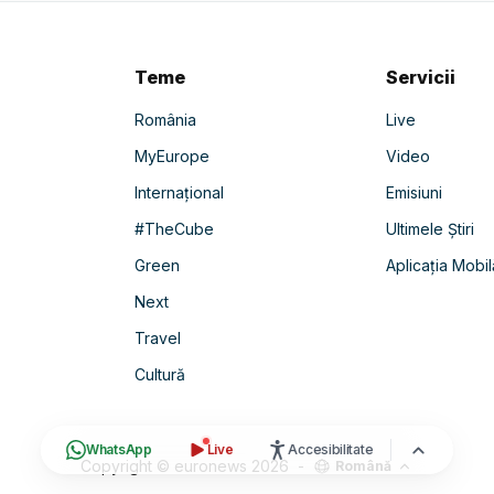
Teme
Servicii
România
Live
MyEurope
Video
Internațional
Emisiuni
#TheCube
Ultimele Știri
Green
Aplicația Mobil
Next
Travel
Cultură
WhatsApp
Live
Accesibilitate
Copyright © euronews
2026
-
Română