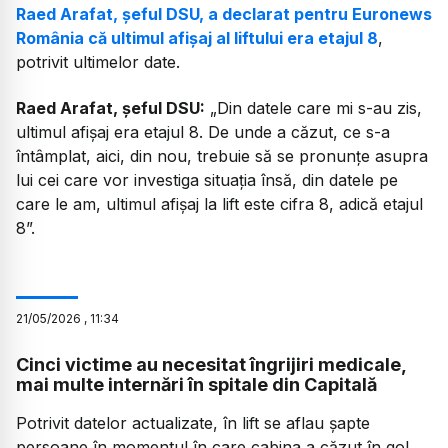
Raed Arafat, șeful DSU, a declarat pentru Euronews
România că ultimul afișaj al liftului era etajul 8
,
potrivit ultimelor date.
Raed Arafat, șeful DSU:
„
Din datele care mi s-au zis,
ultimul afișaj era etajul 8. De unde a căzut, ce s-a
întâmplat, aici, din nou, trebuie să se pronunțe asupra
lui cei care vor investiga situația însă, din datele pe
care le am, ultimul afișaj la lift este cifra 8, adică etajul
8”.
21
/
05
/
2026
,
11:34
Cinci victime au necesitat îngrijiri medicale,
mai multe internări în spitale din Capitală
Potrivit datelor actualizate, în lift se aflau șapte
persoane în momentul în care cabina a căzut în gol.