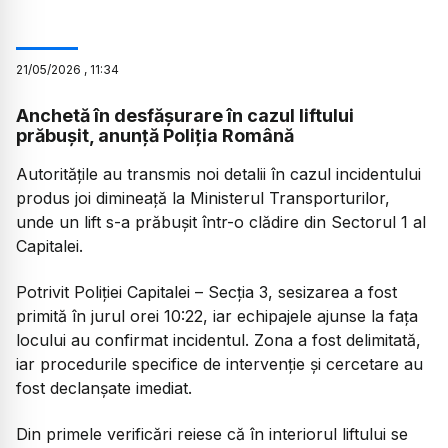
21
/
05
/
2026
,
11:34
Anchetă în desfășurare în cazul liftului
prăbușit, anunță Poliția Română
Autoritățile au transmis noi detalii în cazul incidentului
produs joi dimineață la Ministerul Transporturilor,
unde un lift s-a prăbușit într-o clădire din Sectorul 1 al
Capitalei.
Potrivit Poliției Capitalei – Secția 3, sesizarea a fost
primită în jurul orei 10:22, iar echipajele ajunse la fața
locului au confirmat incidentul. Zona a fost delimitată,
iar procedurile specifice de intervenție și cercetare au
fost declanșate imediat.
Din primele verificări reiese că în interiorul liftului se