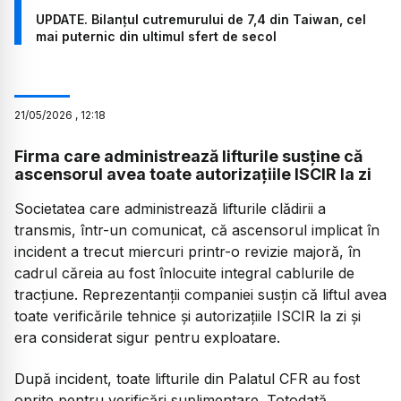
UPDATE. Bilanțul cutremurului de 7,4 din Taiwan, cel
mai puternic din ultimul sfert de secol
21
/
05
/
2026
,
12:18
Firma care administrează lifturile susține că
ascensorul avea toate autorizațiile ISCIR la zi
Societatea care administrează lifturile clădirii a
transmis, într-un comunicat, că ascensorul implicat în
incident a trecut miercuri printr-o revizie majoră, în
cadrul căreia au fost înlocuite integral cablurile de
tracțiune. Reprezentanții companiei susțin că liftul avea
toate verificările tehnice și autorizațiile ISCIR la zi și
era considerat sigur pentru exploatare.
După incident, toate lifturile din Palatul CFR au fost
oprite pentru verificări suplimentare. Totodată,