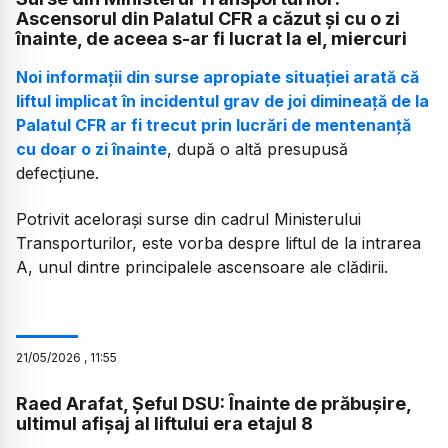
Ascensorul din Palatul CFR a căzut și cu o zi
înainte, de aceea s-ar fi lucrat la el, miercuri
Noi informații din surse apropiate situației arată că
liftul implicat în incidentul grav de joi dimineață de la
Palatul CFR ar fi trecut prin lucrări de mentenanță
cu doar o zi înainte
, după o altă presupusă
defecțiune.
Potrivit acelorași surse din cadrul Ministerului
Transporturilor, este vorba despre liftul de la intrarea
A, unul dintre principalele ascensoare ale clădirii.
21
/
05
/
2026
,
11:55
Raed Arafat, Șeful DSU: Înainte de prăbușire,
ultimul afișaj al liftului era etajul 8