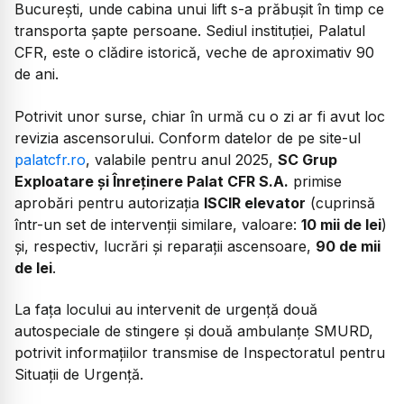
București, unde cabina unui lift s-a prăbușit în timp ce
transporta șapte persoane. Sediul instituției, Palatul
CFR, este o clădire istorică, veche de aproximativ 90
de ani.
Potrivit unor surse, chiar în urmă cu o zi ar fi avut loc
revizia ascensorului. Conform datelor de pe site-ul
palatcfr.ro
, valabile pentru anul 2025,
SC Grup
Exploatare și Înreținere Palat CFR S.A.
primise
aprobări pentru autorizația
ISCIR elevator
(cuprinsă
într-un set de intervenții similare, valoare:
10 mii de lei
)
și, respectiv, lucrări și reparații ascensoare,
90 de mii
de lei
.
La fața locului au intervenit de urgență două
autospeciale de stingere și două ambulanțe SMURD,
potrivit informațiilor transmise de Inspectoratul pentru
Situații de Urgență.