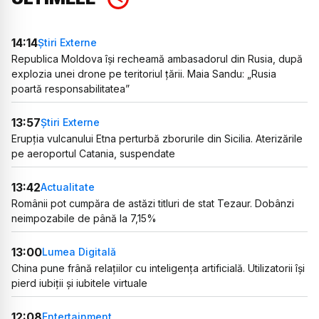
14:14
Știri Externe
Republica Moldova își recheamă ambasadorul din Rusia, după
explozia unei drone pe teritoriul țării. Maia Sandu: „Rusia
poartă responsabilitatea”
13:57
Știri Externe
Erupția vulcanului Etna perturbă zborurile din Sicilia. Aterizările
pe aeroportul Catania, suspendate
13:42
Actualitate
Românii pot cumpăra de astăzi titluri de stat Tezaur. Dobânzi
neimpozabile de până la 7,15%
13:00
Lumea Digitală
China pune frână relațiilor cu inteligența artificială. Utilizatorii își
pierd iubiții și iubitele virtuale
12:08
Entertainment