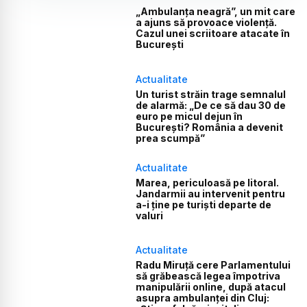
„Ambulanța neagră”, un mit care
a ajuns să provoace violență.
Cazul unei scriitoare atacate în
București
Actualitate
Un turist străin trage semnalul
de alarmă: „De ce să dau 30 de
euro pe micul dejun în
București? România a devenit
prea scumpă”
Actualitate
Marea, periculoasă pe litoral.
Jandarmii au intervenit pentru
a-i ține pe turiști departe de
valuri
Actualitate
Radu Miruță cere Parlamentului
să grăbească legea împotriva
manipulării online, după atacul
asupra ambulanței din Cluj: