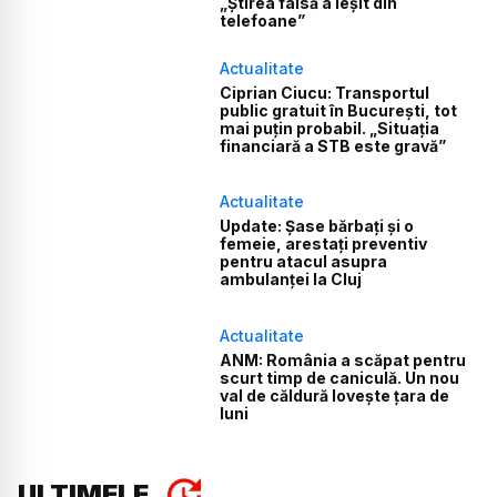
„Știrea falsă a ieșit din
telefoane”
Actualitate
Ciprian Ciucu: Transportul
public gratuit în București, tot
mai puțin probabil. „Situația
financiară a STB este gravă”
Actualitate
Update: Șase bărbați și o
femeie, arestați preventiv
pentru atacul asupra
ambulanței la Cluj
Actualitate
ANM: România a scăpat pentru
scurt timp de caniculă. Un nou
val de căldură lovește țara de
luni
ULTIMELE