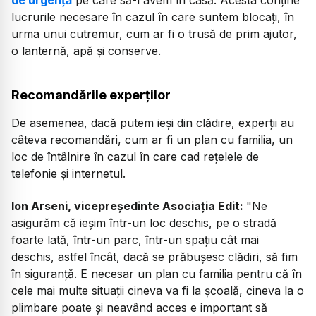
de urgență
pe care să-l avem în casă. Acesta conține
lucrurile necesare în cazul în care suntem blocați, în
urma unui cutremur, cum ar fi o trusă de prim ajutor,
o lanternă, apă și conserve.
Recomandările experților
De asemenea, dacă putem ieși din clădire, experții au
câteva recomandări, cum ar fi un plan cu familia, un
loc de întâlnire în cazul în care cad rețelele de
telefonie și internetul.
Ion Arseni, vicepreședinte Asociația Edit:
"Ne
asigurăm că ieșim într-un loc deschis, pe o stradă
foarte lată, într-un parc, într-un spațiu cât mai
deschis, astfel încât, dacă se prăbușesc clădiri, să fim
în siguranță. E necesar un plan cu familia pentru că în
cele mai multe situații cineva va fi la școală, cineva la o
plimbare poate și neavând acces e important să