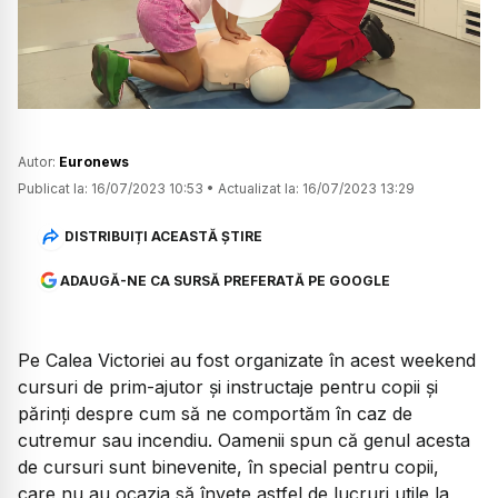
Watch
Autor:
Euronews
Publicat la:
16/07/2023 10:53
•
Actualizat la:
16/07/2023 13:29
DISTRIBUIȚI ACEASTĂ ȘTIRE
ADAUGĂ-NE CA SURSĂ PREFERATĂ PE GOOGLE
Pe Calea Victoriei au fost organizate în acest weekend
cursuri de prim-ajutor și instructaje pentru copii și
părinți despre cum să ne comportăm în caz de
cutremur sau incendiu. Oamenii spun că genul acesta
de cursuri sunt binevenite, în special pentru copii,
care nu au ocazia să învețe astfel de lucruri utile la