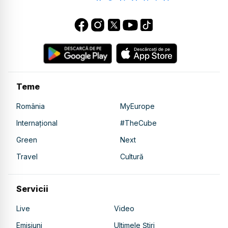
Teme
România
MyEurope
Internațional
#TheCube
Green
Next
Travel
Cultură
Servicii
Live
Video
Emisiuni
Ultimele Știri