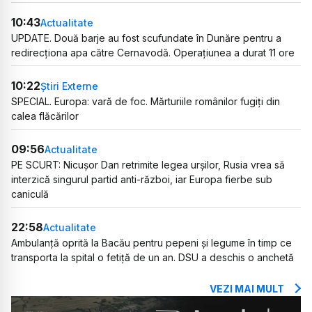
10:43
Actualitate
UPDATE. Două barje au fost scufundate în Dunăre pentru a
redirecționa apa către Cernavodă. Operațiunea a durat 11 ore
10:22
Știri Externe
SPECIAL. Europa: vară de foc. Mărturiile românilor fugiți din
calea flăcărilor
09:56
Actualitate
PE SCURT: Nicușor Dan retrimite legea urșilor, Rusia vrea să
interzică singurul partid anti-război, iar Europa fierbe sub
caniculă
22:58
Actualitate
Ambulanță oprită la Bacău pentru pepeni și legume în timp ce
transporta la spital o fetiță de un an. DSU a deschis o anchetă
VEZI MAI MULT