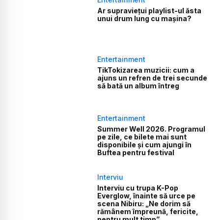
Ar supraviețui playlist-ul ăsta
unui drum lung cu mașina?
Entertainment
TikTokizarea muzicii: cum a
ajuns un refren de trei secunde
să bată un album întreg
Entertainment
Summer Well 2026. Programul
pe zile, ce bilete mai sunt
disponibile și cum ajungi în
Buftea pentru festival
Interviu
Interviu cu trupa K-Pop
Everglow, înainte să urce pe
scena Nibiru: „Ne dorim să
rămânem împreună, fericite,
pentru mult timp”