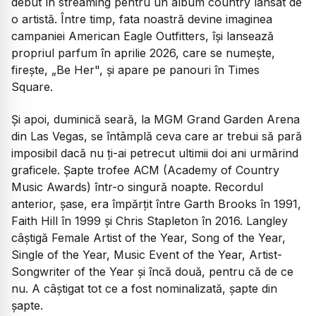
debut în streaming pentru un album country lansat de
o artistă. Între timp, fata noastră devine imaginea
campaniei American Eagle Outfitters, își lansează
propriul parfum în aprilie 2026, care se numește,
firește, „Be Her", și apare pe panouri în Times
Square.
Și apoi, duminică seară, la MGM Grand Garden Arena
din Las Vegas, se întâmplă ceva care ar trebui să pară
imposibil dacă nu ți-ai petrecut ultimii doi ani urmărind
graficele. Șapte trofee ACM (Academy of Country
Music Awards) într-o singură noapte. Recordul
anterior, șase, era împărțit între Garth Brooks în 1991,
Faith Hill în 1999 și Chris Stapleton în 2016. Langley
câștigă Female Artist of the Year, Song of the Year,
Single of the Year, Music Event of the Year, Artist-
Songwriter of the Year și încă două, pentru că de ce
nu. A câștigat tot ce a fost nominalizată, șapte din
șapte.