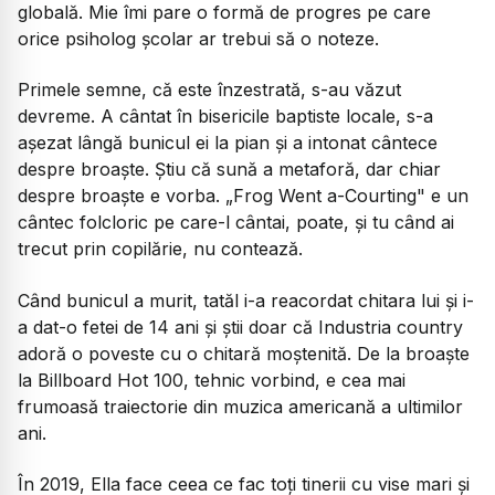
globală. Mie îmi pare o formă de progres pe care
orice psiholog școlar ar trebui să o noteze.
Primele semne, că este înzestrată, s-au văzut
devreme. A cântat în bisericile baptiste locale, s-a
așezat lângă bunicul ei la pian și a intonat cântece
despre broaște. Știu că sună a metaforă, dar chiar
despre broaște e vorba.
„Frog Went a-Courting"
e un
cântec folcloric pe care-l cântai, poate, și tu când ai
trecut prin copilărie, nu contează.
Când bunicul a murit, tatăl i-a reacordat chitara lui și i-
a dat-o fetei de 14 ani și știi doar că Industria country
adoră o poveste cu o chitară moștenită. De la broaște
la Billboard Hot 100, tehnic vorbind, e cea mai
frumoasă traiectorie din muzica americană a ultimilor
ani.
În 2019, Ella face ceea ce fac toți tinerii cu vise mari și