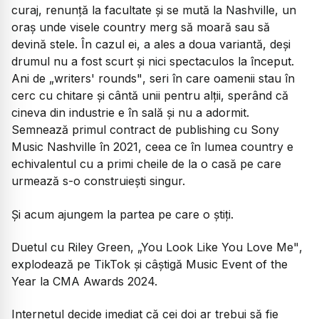
curaj, renunță la facultate și se mută la Nashville, un
oraș unde visele country merg să moară sau să
devină stele. În cazul ei, a ales a doua variantă, deși
drumul nu a fost scurt și nici spectaculos la început.
Ani de
„writers' rounds"
, seri în care oamenii stau în
cerc cu chitare și cântă unii pentru alții, sperând că
cineva din industrie e în sală și nu a adormit.
Semnează primul contract de publishing cu Sony
Music Nashville în 2021, ceea ce în lumea country e
echivalentul cu a primi cheile de la o casă pe care
urmează s-o construiești singur.
Și acum ajungem la partea pe care o știți.
Duetul cu Riley Green,
„You Look Like You Love Me"
,
explodează pe TikTok și câștigă Music Event of the
Year la CMA Awards 2024.
Internetul decide imediat că cei doi ar trebui să fie