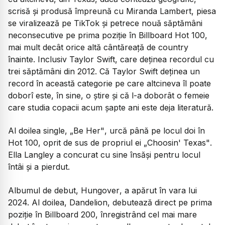
scrisă și produsă împreună cu Miranda Lambert, piesa
se viralizează pe TikTok și petrece nouă săptămâni
neconsecutive pe prima poziție în Billboard Hot 100,
mai mult decât orice altă cântăreață de country
înainte. Inclusiv Taylor Swift, care deținea recordul cu
trei săptămâni din 2012. Că Taylor Swift deținea un
record în această categorie pe care altcineva îl poate
doborî este, în sine, o știre și că l-a doborât o femeie
care studia copacii acum șapte ani este deja literatură.
Al doilea single,
„Be Her"
, urcă până pe locul doi în
Hot 100, oprit de sus de propriul ei
„Choosin' Texas"
.
Ella Langley a concurat cu sine însăși pentru locul
întâi și a pierdut.
Albumul de debut,
Hungover
, a apărut în vara lui
2024. Al doilea,
Dandelion
, debutează direct pe prima
poziție în Billboard 200, înregistrând cel mai mare