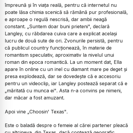
împreună și în viața reală, pentru că internetul nu
poate lăsa chimia scenică să rămână pur profesională,
e aproape o regulă nescrisă, dar ambii neagă
constant. „Suntem doar buni prieteni", declară
Langley, cu răbdarea cuiva care a explicat același
lucru de două sute de ori. Zvonurile persistă, pentru
că publicul country funcționează, în materie de
romantism speculativ, aproximativ la nivelul unui
roman din epoca romantică. La un moment dat, Ella
apare în online cu un inel cu diamant mare pe deget și
presa explodează, dar se dovedește că e accesoriu
pentru un videoclip, iar Langley postează separat că e
„măritată cu munca ei"
. Asta n-a convins pe nimeni,
dar măcar a fost amuzant.
Apoi vine
„Choosin' Texas"
.
Este o baladă despre o femeie al cărei partener pleacă
cu altcineva, din Texas, dacă contează geografic,