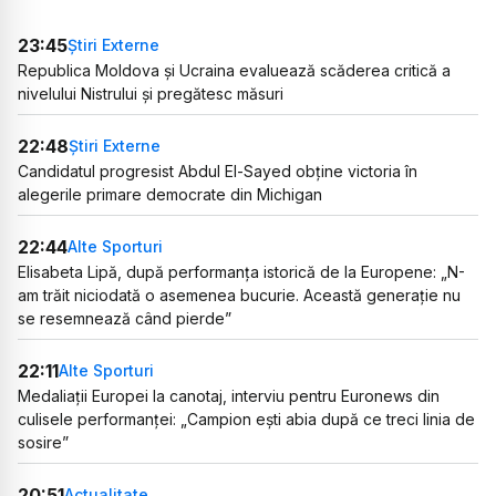
23:45
Știri Externe
Republica Moldova și Ucraina evaluează scăderea critică a
nivelului Nistrului și pregătesc măsuri
22:48
Știri Externe
Candidatul progresist Abdul El-Sayed obține victoria în
alegerile primare democrate din Michigan
22:44
Alte Sporturi
Elisabeta Lipă, după performanța istorică de la Europene: „N-
am trăit niciodată o asemenea bucurie. Această generație nu
se resemnează când pierde”
22:11
Alte Sporturi
Medaliații Europei la canotaj, interviu pentru Euronews din
culisele performanței: „Campion ești abia după ce treci linia de
sosire”
20:51
Actualitate