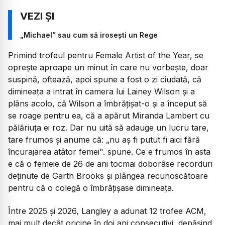
„Michael” sau cum să irosești un Rege
Primind trofeul pentru Female Artist of the Year, se
oprește aproape un minut în care nu vorbește, doar
suspină, oftează, apoi spune a fost o zi ciudată, că
dimineața a intrat în camera lui Lainey Wilson și a
plâns acolo, că Wilson a îmbrățișat-o și a început să
se roage pentru ea, că a apărut Miranda Lambert cu
pălăriuța ei roz. Dar nu uită să adauge un lucru tare,
tare frumos și anume că: „nu aș fi putut fi aici fără
încurajarea atâtor femei". spune. Ce e frumos în asta
e că o femeie de 26 de ani tocmai doborâse recorduri
deținute de Garth Brooks și plângea recunoscătoare
pentru că o colegă o îmbrățișase dimineața.
Între 2025 și 2026, Langley a adunat 12 trofee ACM,
mai mult decât oricine în doi ani consecutivi, depășind