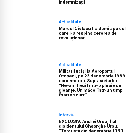
indemnizații
Actualitate
Marcel Ciolacu l-a demis pe cel
care i-a respins cererea de
revoluționar
Actualitate
Militarii uciși la Aeroportul
Otopeni, pe 23 decembrie 1989,
comemorați. Supraviețuitor:
”Ne-am trezit într-o ploaie de
gloanțe. Un măcel într-un timp
foarte scurt”
Interviu
EXCLUSIV. Andrei Ursu, fiul
disidentului Gheorghe Ursu:
”Teroriștii din decembrie 1989