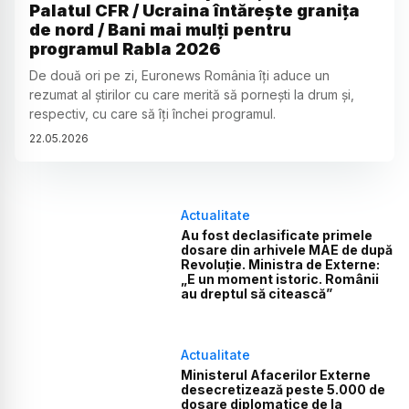
Palatul CFR / Ucraina întărește granița
de nord / Bani mai mulți pentru
programul Rabla 2026
De două ori pe zi, Euronews România îți aduce un
rezumat al știrilor cu care merită să pornești la drum și,
respectiv, cu care să îți închei programul.
22
.
05
.
2026
Actualitate
Au fost declasificate primele
dosare din arhivele MAE de după
Revoluție. Ministra de Externe:
„E un moment istoric. Românii
au dreptul să citească”
Actualitate
Ministerul Afacerilor Externe
desecretizează peste 5.000 de
dosare diplomatice de la