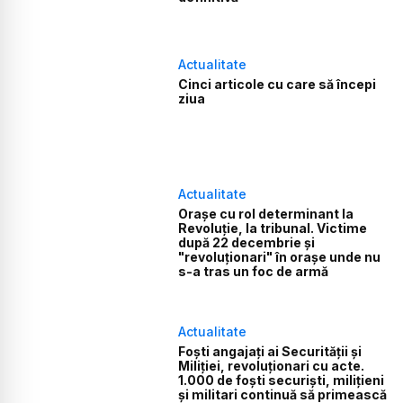
Actualitate
Cinci articole cu care să începi
ziua
Actualitate
Orașe cu rol determinant la
Revoluție, la tribunal. Victime
după 22 decembrie și
"revoluționari" în orașe unde nu
s-a tras un foc de armă
Actualitate
Foști angajați ai Securității și
Miliției, revoluționari cu acte.
1.000 de foști securiști, milițieni
și militari continuă să primească