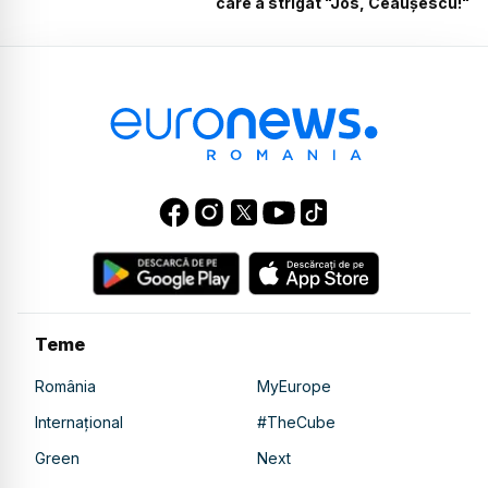
care a strigat "Jos, Ceaușescu!"
Teme
România
MyEurope
Internațional
#TheCube
Green
Next