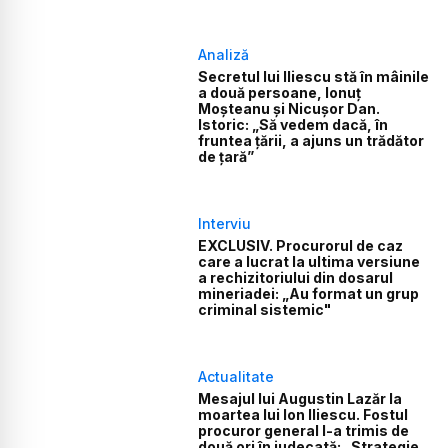
Analiză
Secretul lui Iliescu stă în mâinile
a două persoane, Ionuț
Moșteanu și Nicușor Dan.
Istoric: „Să vedem dacă, în
fruntea țării, a ajuns un trădător
de țară”
Interviu
EXCLUSIV. Procurorul de caz
care a lucrat la ultima versiune
a rechizitoriului din dosarul
mineriadei: „Au format un grup
criminal sistemic"
Actualitate
Mesajul lui Augustin Lazăr la
moartea lui Ion Iliescu. Fostul
procuror general l-a trimis de
două ori în judecată: „Strategie