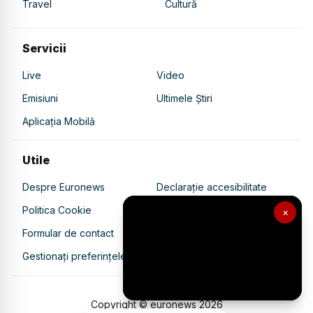
Travel
Cultură
Servicii
Live
Video
Emisiuni
Ultimele Știri
Aplicația Mobilă
Utile
Despre Euronews
Declarație accesibilitate
Politica Cookie
Politica de confidențialitate
×
Formular de contact
Transparență în utilizarea AI
Gestionați preferințele
Copyright © euronews
2026