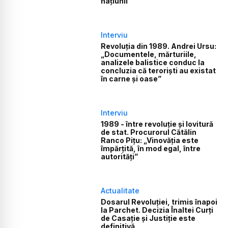
națiunii
Interviu
Revoluția din 1989. Andrei Ursu:
„Documentele, mărturiile,
analizele balistice conduc la
concluzia că teroriști au existat
în carne și oase”
Interviu
1989 - între revoluție și lovitură
de stat. Procurorul Cătălin
Ranco Pițu: „Vinovăția este
împărțită, în mod egal, între
autorități”
Actualitate
Dosarul Revoluției, trimis înapoi
la Parchet. Decizia Înaltei Curți
de Casație și Justiție este
definitivă