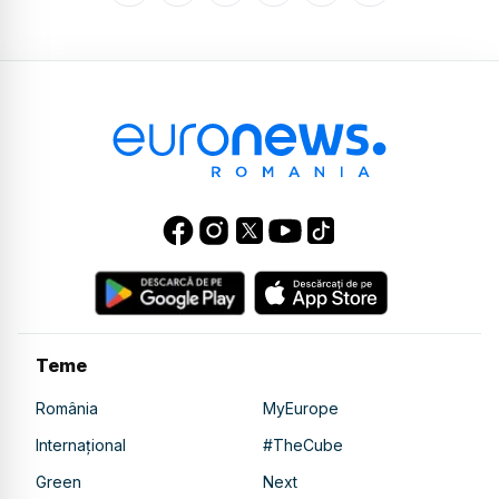
Teme
România
MyEurope
Internațional
#TheCube
Green
Next