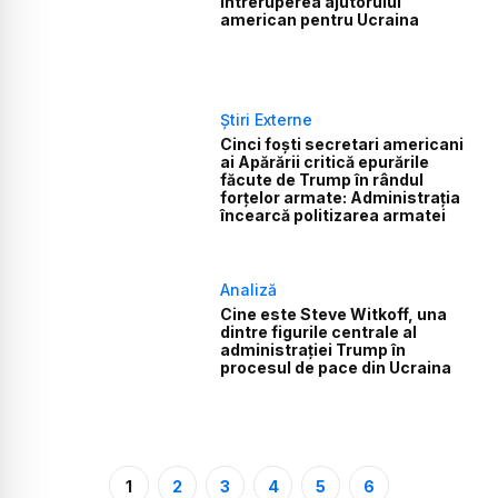
întreruperea ajutorului
american pentru Ucraina
Știri Externe
Cinci foști secretari americani
ai Apărării critică epurările
făcute de Trump în rândul
forțelor armate: Administrația
încearcă politizarea armatei
Analiză
Cine este Steve Witkoff, una
dintre figurile centrale al
administrației Trump în
procesul de pace din Ucraina
1
2
3
4
5
6