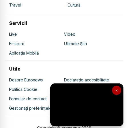
Travel
Cultură
Servicii
Live
Video
Emisiuni
Ultimele Știri
Aplicația Mobilă
Utile
Despre Euronews
Declarație accesibilitate
Politica Cookie
Politica de confidențialitate
×
Formular de contact
Transparență în utilizarea AI
Gestionați preferințele
Copyright © euronews
2026