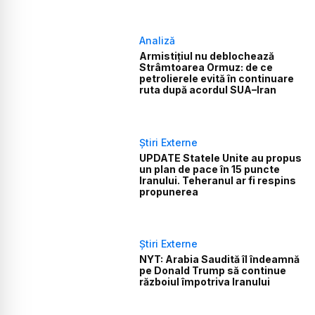
Analiză
Armistițiul nu deblochează
Strâmtoarea Ormuz: de ce
petrolierele evită în continuare
ruta după acordul SUA–Iran
Știri Externe
UPDATE Statele Unite au propus
un plan de pace în 15 puncte
Iranului. Teheranul ar fi respins
propunerea
Știri Externe
NYT: Arabia Saudită îl îndeamnă
pe Donald Trump să continue
războiul împotriva Iranului