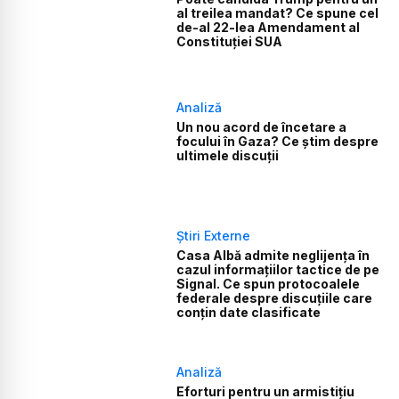
al treilea mandat? Ce spune cel
de-al 22-lea Amendament al
Constituției SUA
Analiză
Un nou acord de încetare a
focului în Gaza? Ce știm despre
ultimele discuții
Știri Externe
Casa Albă admite neglijența în
cazul informațiilor tactice de pe
Signal. Ce spun protocoalele
federale despre discuțiile care
conțin date clasificate
Analiză
Eforturi pentru un armistițiu