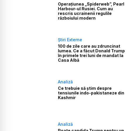
Operațiunea „Spiderweb”, Pearl
Harbour-ul Rusiei. Cum au
rescris ucrainenii regulile
războiului modern
Știri Externe
100 de zile care au zdruncinat
lumea. Ce a făcut Donald Trump
în primele trei luni de mandat la
Casa Albă
Analiză
Ce trebuie să știm despre
tensiunile indo-pakistaneze din
Kashmir
Analiză
Poate candida Trump pentru un