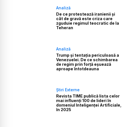
Analiză
De ce protestează iranienii și
cât de gravă este criza care
zguduie regimul teocratic de la
Teheran
Analiză
Trump și tentația periculoasă a
Venezuelei. De ce schimbarea
de regim prin forță eșuează
aproape întotdeauna
Știri Externe
Revista TIME publică lista celor
mai influenți 100 de lideri în
domeniul Inteligenței Artificiale,
în 2025