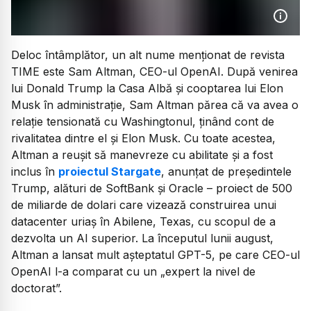
Deloc întâmplător, un alt nume menționat de revista
TIME este Sam Altman, CEO-ul OpenAI. După venirea
lui Donald Trump la Casa Albă și cooptarea lui Elon
Musk în administrație, Sam Altman părea că va avea o
relație tensionată cu Washingtonul, ținând cont de
rivalitatea dintre el și Elon Musk. Cu toate acestea,
Altman a reușit să manevreze cu abilitate și a fost
inclus în
proiectul Stargate
, anunțat de președintele
Trump, alături de SoftBank și Oracle – proiect de 500
de miliarde de dolari care vizează construirea unui
datacenter uriaș în Abilene, Texas, cu scopul de a
dezvolta un AI superior. La începutul lunii august,
Altman a lansat mult așteptatul GPT-5, pe care CEO-ul
OpenAI l-a comparat cu un „expert la nivel de
doctorat”.