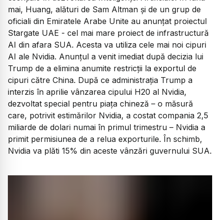
mai, Huang, alături de Sam Altman și de un grup de
oficiali din Emiratele Arabe Unite au anunțat proiectul
Stargate UAE - cel mai mare proiect de infrastructură
AI din afara SUA. Acesta va utiliza cele mai noi cipuri
AI ale Nvidia. Anunțul a venit imediat după decizia lui
Trump de a elimina anumite restricții la exportul de
cipuri către China. După ce administrația Trump a
interzis în aprilie vânzarea cipului H20 al Nvidia,
dezvoltat special pentru piața chineză – o măsură
care, potrivit estimărilor Nvidia, a costat compania 2,5
miliarde de dolari numai în primul trimestru – Nvidia a
primit permisiunea de a relua exporturile. În schimb,
Nvidia va plăti 15% din aceste vânzări guvernului SUA.