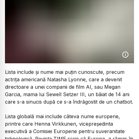
Lista include și nume mai puțin cunoscute, precum
actrița americană Natasha Lyonne, care a devenit
directoare a unei companii de film AI, sau Megan
Garcia, mama lui Sewell Setzer III, un băiat de 14 ani
care s-a sinucis după ce s-a îndrăgostit de un chatbot.
Lista globală mai include câteva nume europene,
printre care Henna Virkkunen, vicepreședinta
executivă a Comisiei Europene pentru suveranitate
tehnologică. Revista TIME scrie că Europa „a rămas în