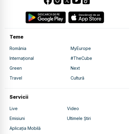
Teme
România
MyEurope
Internațional
#TheCube
Green
Next
Travel
Cultură
Servicii
Live
Video
Emisiuni
Ultimele Știri
Aplicația Mobilă