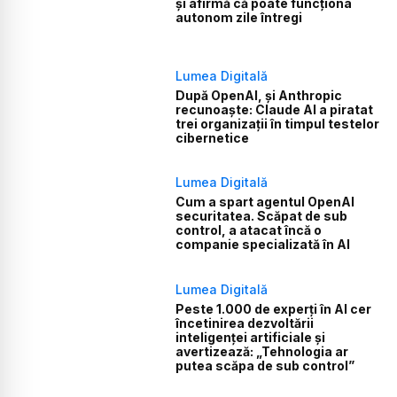
și afirmă că poate funcționa
autonom zile întregi
Lumea Digitală
După OpenAI, și Anthropic
recunoaște: Claude AI a piratat
trei organizații în timpul testelor
cibernetice
Lumea Digitală
Cum a spart agentul OpenAI
securitatea. Scăpat de sub
control, a atacat încă o
companie specializată în AI
Lumea Digitală
Peste 1.000 de experți în AI cer
încetinirea dezvoltării
inteligenței artificiale și
avertizează: „Tehnologia ar
putea scăpa de sub control”