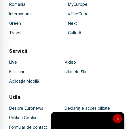
România
MyEurope
Internațional
#TheCube
Green
Next
Travel
Cultură
Servicii
Live
Video
Emisiuni
Ultimele Știri
Aplicația Mobilă
Utile
Despre Euronews
Declarație accesibilitate
Politica Cookie
Politica de confidențialitate
×
Formular de contact
Transparență în utilizarea AI