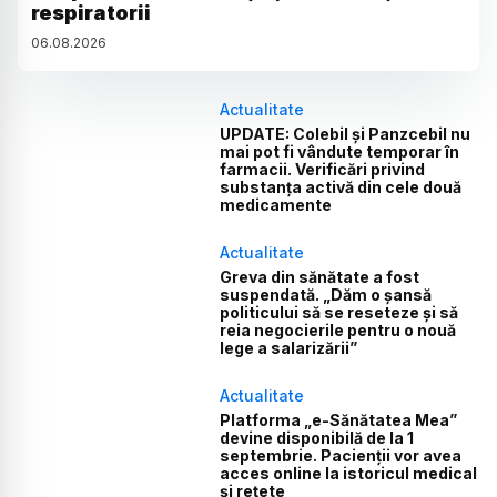
respiratorii
06
.
08
.
2026
Actualitate
UPDATE: Colebil și Panzcebil nu
mai pot fi vândute temporar în
farmacii. Verificări privind
substanța activă din cele două
medicamente
Actualitate
Greva din sănătate a fost
suspendată. „Dăm o șansă
politicului să se reseteze și să
reia negocierile pentru o nouă
lege a salarizării”
Actualitate
Platforma „e-Sănătatea Mea”
devine disponibilă de la 1
septembrie. Pacienții vor avea
acces online la istoricul medical
și rețete