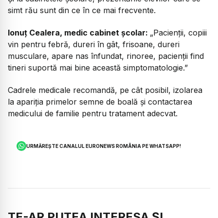
simt rău sunt din ce în ce mai frecvente.
Ionuț Cealera, medic cabinet școlar:
„Pacienții, copiii
vin pentru febră, dureri în gât, frisoane, dureri
musculare, apare nas înfundat, rinoree, pacienții find
tineri suportă mai bine această simptomatologie.”
Cadrele medicale recomandă, pe cât posibil, izolarea
la apariția primelor semne de boală și contactarea
medicului de familie pentru tratament adecvat.
URMĂREȘTE CANALUL EURONEWS ROMÂNIA PE WHATSAPP!
TE-AR PUTEA INTERESA ȘI