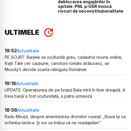
deblocarea angajărilor în
spitale. PNL și USR invocă
riscuri de neconstituționalitate
ULTIMELE
19:52
Actualitate
PE SCURT: Barjele se scufundă greu, cadastrul revine online,
frații Tate cer cauțiune, canotorii români strălucesc, iar
Moody’s decide soarta ratingului României
19:18
Actualitate
UPDATE. Operațiunea de pe brațul Bala intră în linie dreaptă. A
treia barjă a fost scufundată, a patra urmează
18:56
Actualitate
Radu Miruță, despre amenințarea dronelor rusești: „Rusia își va
schimba tactica. Și noi va trebui să ne readaptăm”