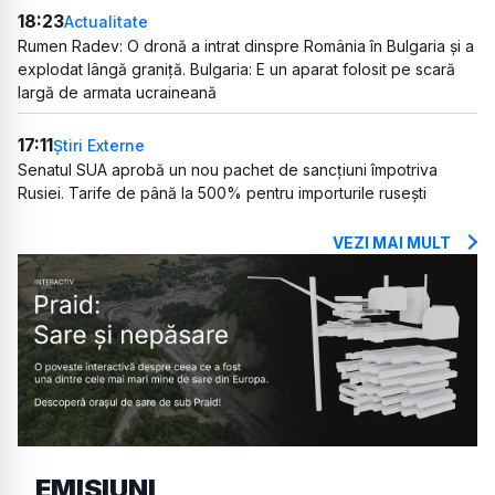
18:23
Actualitate
Rumen Radev: O dronă a intrat dinspre România în Bulgaria și a
explodat lângă graniță. Bulgaria: E un aparat folosit pe scară
largă de armata ucraineană
17:11
Știri Externe
Senatul SUA aprobă un nou pachet de sancțiuni împotriva
Rusiei. Tarife de până la 500% pentru importurile rusești
VEZI MAI MULT
EMISIUNI