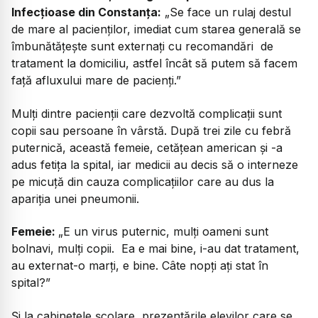
Infecțioase din Constanța:
„Se face un rulaj destul
de mare al pacienților, imediat cum starea generală se
îmbunătățește sunt externați cu recomandări de
tratament la domiciliu, astfel încât să putem să facem
față afluxului mare de pacienți.”
Mulți dintre pacienții care dezvoltă complicații sunt
copii sau persoane în vârstă. După trei zile cu febră
puternică, această femeie, cetățean american și -a
adus fetița la spital, iar medicii au decis să o interneze
pe micuță din cauza complicațiilor care au dus la
apariția unei pneumonii.
Femeie:
„E un virus puternic, mulți oameni sunt
bolnavi, mulți copii. Ea e mai bine, i-au dat tratament,
au externat-o marți, e bine. Câte nopți ați stat în
spital?”
Și la cabinetele școlare, prezentările elevilor care se