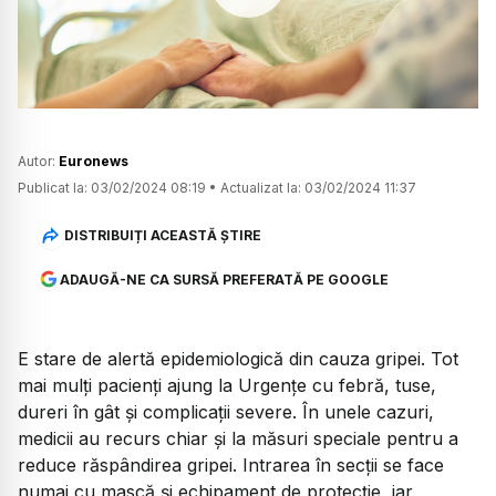
Watch
Autor:
Euronews
Publicat la:
03/02/2024 08:19
•
Actualizat la:
03/02/2024 11:37
DISTRIBUIȚI ACEASTĂ ȘTIRE
ADAUGĂ-NE CA SURSĂ PREFERATĂ PE GOOGLE
E stare de alertă epidemiologică din cauza gripei. Tot
mai mulți pacienți ajung la Urgențe cu febră, tuse,
dureri în gât și complicații severe. În unele cazuri,
medicii au recurs chiar și la măsuri speciale pentru a
reduce răspândirea gripei. Intrarea în secții se face
numai cu mască și echipament de protecție, iar