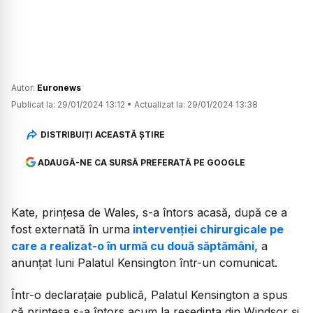
Autor:
Euronews
Publicat la:
29/01/2024 13:12
•
Actualizat la:
29/01/2024 13:38
DISTRIBUIȚI ACEASTĂ ȘTIRE
ADAUGĂ-NE CA SURSĂ PREFERATĂ PE GOOGLE
Kate, prinţesa de Wales, s-a întors acasă, după ce a
fost externată în urma
intervenției chirurgicale
pe
care a realizat-o în urmă cu două săptămâni,
a
anunţat luni Palatul Kensington într-un comunicat.
Într-o declarațaie publică, Palatul Kensington a spus
că prințesa s-a întors acum la reședința din Windsor și