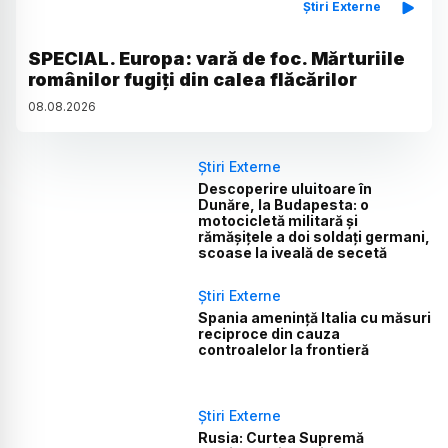
Știri Externe
SPECIAL. Europa: vară de foc. Mărturiile
românilor fugiți din calea flăcărilor
08
.
08
.
2026
Știri Externe
Descoperire uluitoare în
Dunăre, la Budapesta: o
motocicletă militară și
rămășițele a doi soldați germani,
scoase la iveală de secetă
Știri Externe
Spania amenință Italia cu măsuri
reciproce din cauza
controalelor la frontieră
Știri Externe
Rusia: Curtea Supremă