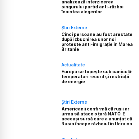
analizează interzicerea
singurului partid anti-război
înaintea alegerilor
Știri Externe
Cinci persoane au fost arestate
după izbucnirea unor noi
proteste anti-imigrație în Marea
Britanie
Actualitate
Europa se topește sub caniculă:
temperaturi record și restricții
de energie
Știri Externe
Americanii confirmă că rușii ar
urma să atace o țară NATO. E
aceeași sursă care a anunțat că
Rusia începe războiul în Ucraina