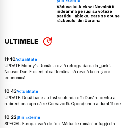
Știri Externe
Văduva lui Aleksei Navalnîi îi
îndeamnă pe ruși să voteze
partidul Iabloko, care se opune
războiului din Ucraina
ULTIMELE
11:40
Actualitate
UPDATE Moody’s: România evită retrogradarea la „junk”.
Nicușor Dan: E esențial ca România să revină la creștere
economică
10:43
Actualitate
UPDATE. Două barje au fost scufundate în Dunăre pentru a
redirecționa apa către Cernavodă. Operațiunea a durat 11 ore
10:22
Știri Externe
SPECIAL. Europa: vară de foc. Mărturiile românilor fugiți din