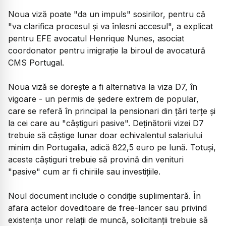
Noua viză poate "da un impuls" sosirilor, pentru că
"va clarifica procesul şi va înlesni accesul", a explicat
pentru EFE avocatul Henrique Nunes, asociat
coordonator pentru imigraţie la biroul de avocatură
CMS Portugal.
Noua viză se doreşte a fi alternativa la viza D7, în
vigoare - un permis de şedere extrem de popular,
care se referă în principal la pensionari din ţări terţe şi
la cei care au "câştiguri pasive". Deţinătorii vizei D7
trebuie să câştige lunar doar echivalentul salariului
minim din Portugalia, adică 822,5 euro pe lună. Totuşi,
aceste câştiguri trebuie să provină din venituri
"pasive" cum ar fi chiriile sau investiţiile.
Noul document include o condiţie suplimentară. În
afara actelor doveditoare de free-lancer sau privind
existenţa unor relaţii de muncă, solicitanţii trebuie să