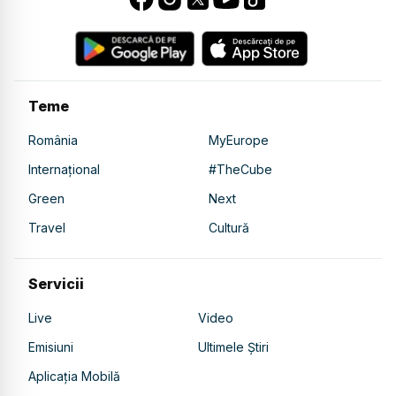
Teme
România
MyEurope
Internațional
#TheCube
Green
Next
Travel
Cultură
Servicii
Live
Video
Emisiuni
Ultimele Știri
Aplicația Mobilă