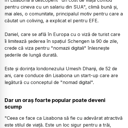
În Lisabona a descoperit "un cost de viaţă comod
pentru cineva cu un salariu din SUA", climă bună şi,
mai ales, o comunitate, principalul motiv pentru care a
căutat un coliving, a explicat el pentru EFE.
Daniel, care se află în Europa cu o viză de turist care
îi limitează şederea în spaţiul Schengen la 90 de zile,
crede că viza pentru "nomazii digitali" înlesneşte
şederile de lungă durată.
Este şi dorinţa londonezului Umesh Dhanji, de 52 de
ani, care conduce din Lisabona un start-up care are
legătură cu conceptul de "nomad digital".
Dar un oraș foarte popular poate deveni
scump
"Ceea ce face ca Lisabona să fie cu adevărat atractivă
este stilul de viaţă. Este un loc sigur pentru a trăi,