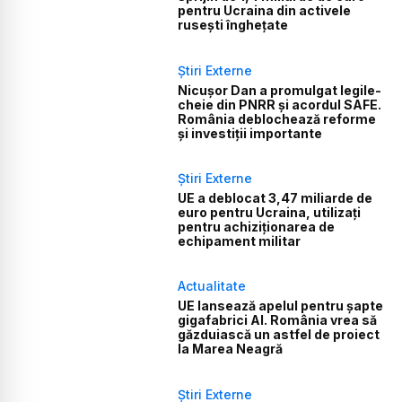
pentru Ucraina din activele
rusești înghețate
Știri Externe
Nicușor Dan a promulgat legile-
cheie din PNRR și acordul SAFE.
România deblochează reforme
și investiții importante
Știri Externe
UE a deblocat 3,47 miliarde de
euro pentru Ucraina, utilizați
pentru achiziționarea de
echipament militar
Actualitate
UE lansează apelul pentru șapte
gigafabrici AI. România vrea să
găzduiască un astfel de proiect
la Marea Neagră
Știri Externe