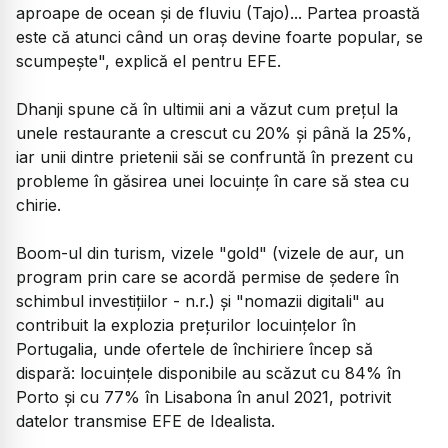
aproape de ocean şi de fluviu (Tajo)... Partea proastă
este că atunci când un oraş devine foarte popular, se
scumpeşte", explică el pentru EFE.
Dhanji spune că în ultimii ani a văzut cum preţul la
unele restaurante a crescut cu 20% şi până la 25%,
iar unii dintre prietenii săi se confruntă în prezent cu
probleme în găsirea unei locuinţe în care să stea cu
chirie.
Boom-ul din turism, vizele "gold" (vizele de aur, un
program prin care se acordă permise de şedere în
schimbul investiţiilor - n.r.) şi "nomazii digitali" au
contribuit la explozia preţurilor locuinţelor în
Portugalia, unde ofertele de închiriere încep să
dispară: locuinţele disponibile au scăzut cu 84% în
Porto şi cu 77% în Lisabona în anul 2021, potrivit
datelor transmise EFE de Idealista.