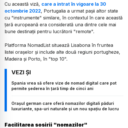
Cu această viză,
care a intrat în vigoare la 30
octombrie 2022
, Portugalia a urmat paşii altor state
cu "instrumente" similare, în contextul în care această
ţară europeană era considerată una dintre cele mai
bune destinaţii pentru lucrătorii "remote".
Platforma NomadList situează Lisabona în fruntea
listei oraşelor şi include alte două regiuni portugheze,
Madeira şi Porto, în "top 10".
Spania vrea să ofere vize de nomad digital care pot
permite șederea în țară timp de cinci ani
Orașul german care oferă nomazilor digitali păduri
luxuriante, spa-uri naturale și un nou spațiu de lucru
Facilitarea sosirii "nomazilor"