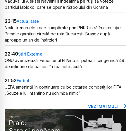
Văduva lui Aleksei Navalnîi îi îndeamnă pe ruși să voteze
partidul Iabloko, care se opune războiului din Ucraina
23:15
Actualitate
Noile trenuri electrice cumpărate prin PNRR intră în circulație.
Primele garnituri circulă pe ruta București–Brașov după
aproape un an de întârzieri
22:40
Știri Externe
ONU avertizează: Fenomenul El Niño ar putea împinge încă 49
de milioane de oameni în foamete acută
21:52
Fotbal
UEFA amenință în continuare cu boicotarea competițiilor FIFA:
„Scuzele lui Infantino nu schimbă nimic”
VEZI MAI MULT