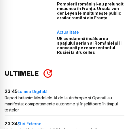
Pompierii români și-au prelungit
misiunea în Franța. Ursula von
der Leyen le mulțumește public
eroilor români din Franța
Actualitate
UE condamnă încălcarea
spațiului aerian al României și îl
convoacă pe reprezentantul
Rusiei la Bruxelles
ULTIMELE
23:45
Lumea Digitală
Raport britanic: Modelele AI de la Anthropic și OpenAI au
manifestat comportamente autonome și înșelătoare în timpul
testelor
23:34
Știri Externe