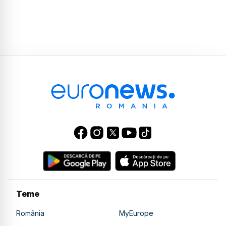
Teme
România
MyEurope