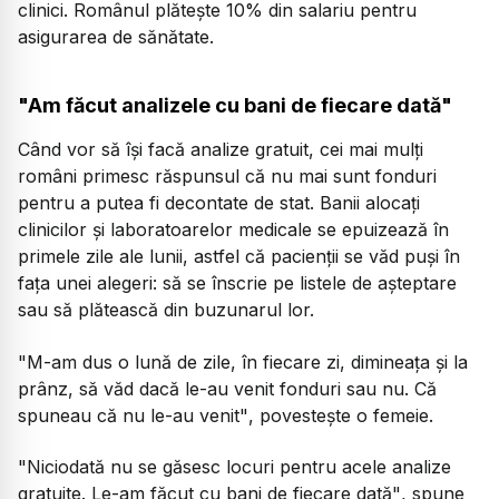
clinici. Românul plătește 10% din salariu pentru
asigurarea de sănătate.
"Am făcut analizele cu bani de fiecare dată"
Când vor să își facă analize gratuit, cei mai mulți
români primesc răspunsul că nu mai sunt fonduri
pentru a putea fi decontate de stat. Banii alocați
clinicilor și laboratoarelor medicale se epuizează în
primele zile ale lunii, astfel că pacienții se văd puși în
fața unei alegeri: să se înscrie pe listele de așteptare
sau să plătească din buzunarul lor.
"M-am dus o lună de zile, în fiecare zi, dimineața și la
prânz, să văd dacă le-au venit fonduri sau nu. Că
spuneau că nu le-au venit"
, povestește o femeie.
"Niciodată nu se găsesc locuri pentru acele analize
gratuite. Le-am făcut cu bani de fiecare dată"
, spune