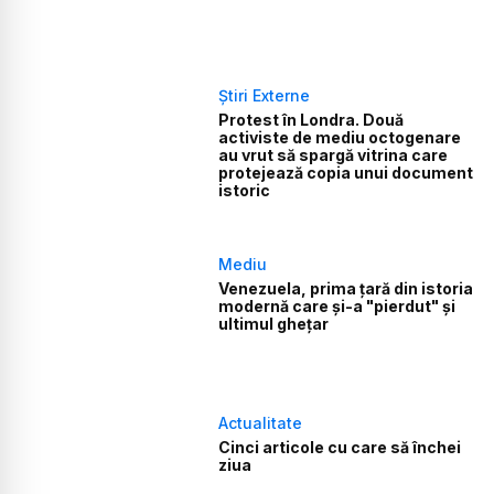
Știri Externe
Protest în Londra. Două
activiste de mediu octogenare
au vrut să spargă vitrina care
protejează copia unui document
istoric
Mediu
Venezuela, prima țară din istoria
modernă care și-a "pierdut" și
ultimul ghețar
Actualitate
Cinci articole cu care să închei
ziua