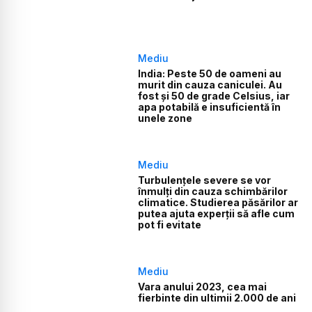
Mediu
India: Peste 50 de oameni au
murit din cauza caniculei. Au
fost și 50 de grade Celsius, iar
apa potabilă e insuficientă în
unele zone
Mediu
Turbulențele severe se vor
înmulți din cauza schimbărilor
climatice. Studierea păsărilor ar
putea ajuta experții să afle cum
pot fi evitate
Mediu
Vara anului 2023, cea mai
fierbinte din ultimii 2.000 de ani