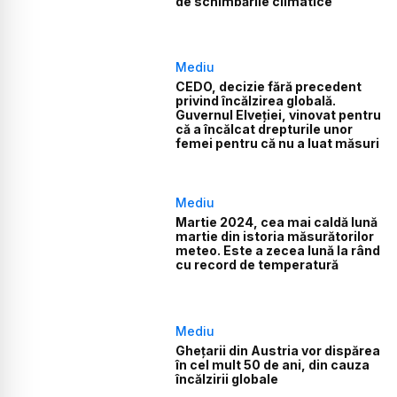
de schimbările climatice
Mediu
CEDO, decizie fără precedent
privind încălzirea globală.
Guvernul Elveției, vinovat pentru
că a încălcat drepturile unor
femei pentru că nu a luat măsuri
Mediu
Martie 2024, cea mai caldă lună
martie din istoria măsurătorilor
meteo. Este a zecea lună la rând
cu record de temperatură
Mediu
Ghețarii din Austria vor dispărea
în cel mult 50 de ani, din cauza
încălzirii globale