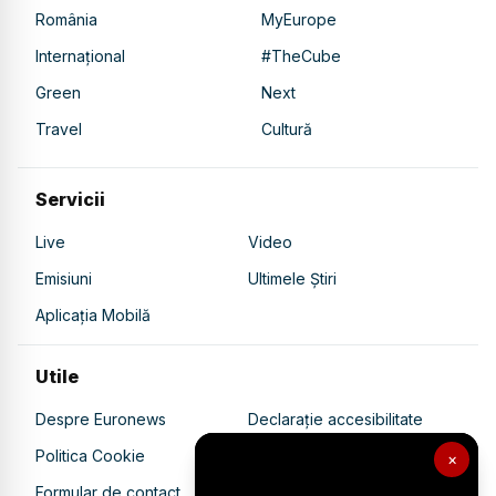
România
MyEurope
Internațional
#TheCube
Green
Next
Travel
Cultură
Servicii
Live
Video
Emisiuni
Ultimele Știri
Aplicația Mobilă
Utile
Despre Euronews
Declarație accesibilitate
Politica Cookie
Politica de confidențialitate
×
Formular de contact
Transparență în utilizarea AI