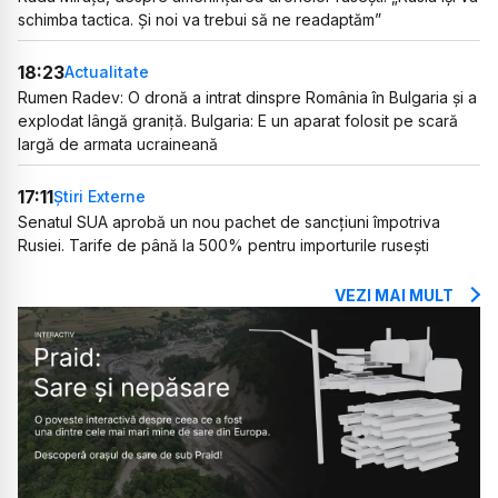
schimba tactica. Și noi va trebui să ne readaptăm”
18:23
Actualitate
Rumen Radev: O dronă a intrat dinspre România în Bulgaria și a
explodat lângă graniță. Bulgaria: E un aparat folosit pe scară
largă de armata ucraineană
17:11
Știri Externe
Senatul SUA aprobă un nou pachet de sancțiuni împotriva
Rusiei. Tarife de până la 500% pentru importurile rusești
VEZI MAI MULT