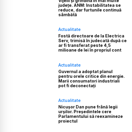
Vijelii și grindină în mai multe
județe. ANM: Instabilitatea se
reduce, dar furtunile continuă
sâmbătă
Actualitate
Fostă directoare de la Electrica
Serv, trimisă în judecată după ce
ar fi transferat peste 4,5
milioane de lei în propriul cont
Actualitate
Guvernul a adoptat planul
pentru orele critice din energie.
Marii consumatori industriali
pot fi deconectați
Actualitate
Nicușor Dan pune frână legii
urșilor. Președintele cere
Parlamentului să reexamineze
proiectul