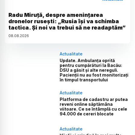
Radu Miruță, despre amenințarea
dronelor rusești: „Rusia își va schimba
tactica. Și noi va trebui să ne readaptăm”
08
.
08
.
2026
Actualitate
Update. Ambulanța oprită
pentru cumpărături la Bacău:
DSU a găsit și alte nereguli.
Pacienții nu au fost monitorizați
în timpul transportului
Actualitate
Platforma de cadastru ar putea
reveni online săptămâna
viitoare. Ce se întâmplă cu cele
94.000 de cereri blocate
Actualitate