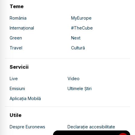
Teme
România
MyEurope
Internațional
#TheCube
Green
Next
Travel
Cultură
Servicii
Live
Video
Emisiuni
Ultimele Știri
Aplicația Mobilă
Utile
Despre Euronews
Declarație accesibilitate