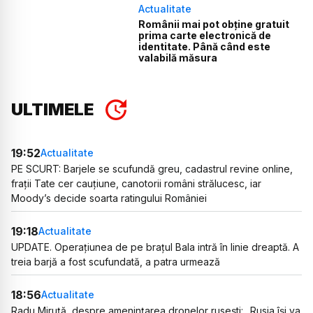
Actualitate
Românii mai pot obține gratuit
prima carte electronică de
identitate. Până când este
valabilă măsura
ULTIMELE
19:52
Actualitate
PE SCURT: Barjele se scufundă greu, cadastrul revine online,
frații Tate cer cauțiune, canotorii români strălucesc, iar
Moody’s decide soarta ratingului României
19:18
Actualitate
UPDATE. Operațiunea de pe brațul Bala intră în linie dreaptă. A
treia barjă a fost scufundată, a patra urmează
18:56
Actualitate
Radu Miruță, despre amenințarea dronelor rusești: „Rusia își va