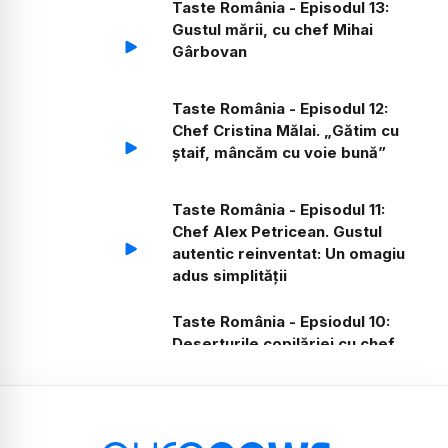
Taste România - Episodul 13:
Gustul mării, cu chef Mihai
Gârbovan
Taste România - Episodul 12:
Chef Cristina Mălai. „Gătim cu
ștaif, mâncăm cu voie bună”
Taste România - Episodul 11:
Chef Alex Petricean. Gustul
autentic reinventat: Un omagiu
adus simplității
Taste România - Epsiodul 10:
Deserturile copilăriei cu chef
Florența Mihăilă
Taste România - episodul 9.
Prima stea Michelin cu chef