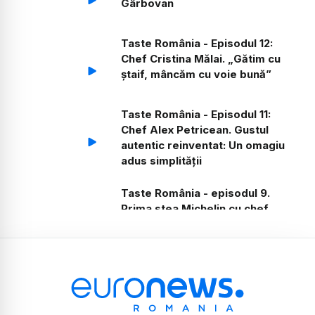
Gârbovan
Taste România - Episodul 12:
Chef Cristina Mălai. „Gătim cu
ștaif, mâncăm cu voie bună”
Taste România - Episodul 11:
Chef Alex Petricean. Gustul
autentic reinventat: Un omagiu
adus simplității
Taste România - episodul 9.
Prima stea Michelin cu chef
Michelle De Blasio și chef
Francesco Castrovillari
Taste România - Episodul 8:
Chef Cătălin Petrescu