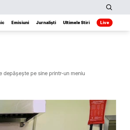
ic
Emisiuni
Jurnaliști
Ultimele Stiri
Live
e depășește pe sine printr-un meniu