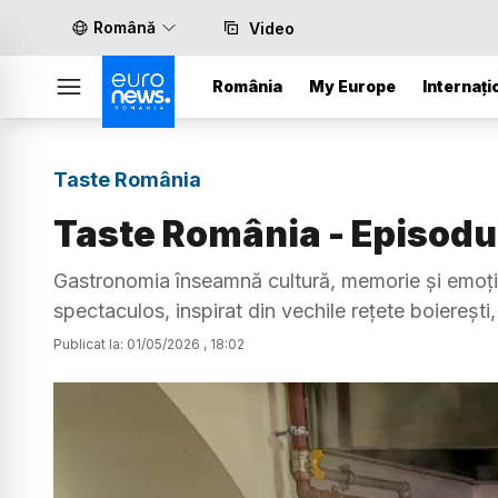
Română
Video
România
My Europe
Internați
Taste România
Taste România - Episodu
Gastronomia înseamnă cultură, memorie și emoți
spectaculos, inspirat din vechile rețete boierești
Publicat la:
01
/
05
/
2026
,
18:02