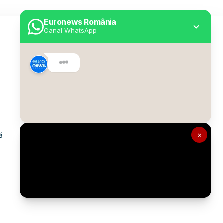
Euronews România
Canal WhatsApp
Utile
Despre Euronews
Declarație accesibilitate
Politica Cookie
Politica de confidențialitate
×
ă
Formular de contact
Transparență în utilizarea AI
Gestionați preferințele