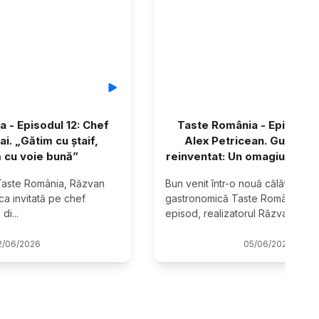
 - Episodul 12: Chef
Taste România - Episodul 
ai. „Gătim cu ștaif,
Alex Petricean. Gustul a
cu voie bună”
reinventat: Un omagiu adus s
 Taste România, Răzvan 
Bun venit într-o nouă călătorie 
 invitată pe chef 
gastronomică Taste România! În a
 di
...
episod, realizatorul Răzvan Te
...
2
/
06
/
2026
05
/
06
/
2026