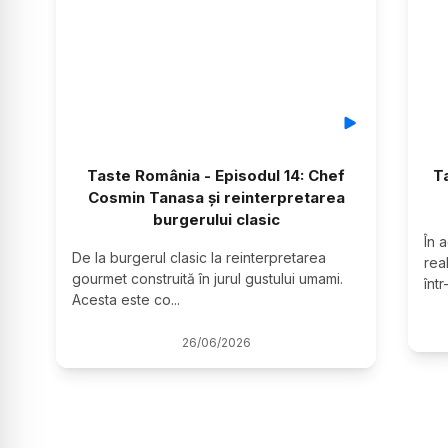
Taste România - Episodul 14: Chef
T
Cosmin Tanasa și reinterpretarea
burgerului clasic
În 
De la burgerul clasic la reinterpretarea 
rea
gourmet construită în jurul gustului umami. 
înt
Acesta este co
...
26
/
06
/
2026