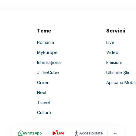
Teme
Servicii
România
Live
MyEurope
Video
Internațional
Emisiuni
#TheCube
Ultimele Știri
Green
Aplicația Mobil
Next
Travel
Cultură
WhatsApp
Live
Accesibilitate