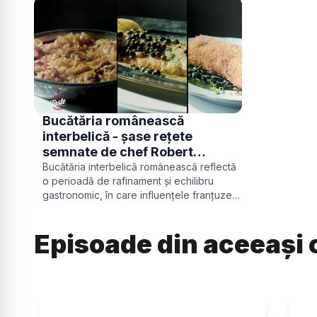
Bucătăria românească
interbelică - șase rețete
semnate de chef Robert
Petrescu
Bucătăria interbelică românească reflectă
o perioadă de rafinament și echilibru
gastronomic, în care influențele franțuzești
și central-europene se îmbină armonios cu
tradițiile locale.
Episoade din aceeași 