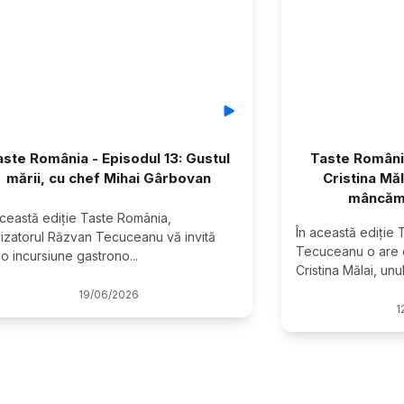
aste România - Episodul 13: Gustul
Taste România
mării, cu chef Mihai Gârbovan
Cristina Măl
mâncăm 
această ediție Taste România, 
În această ediție
lizatorul Răzvan Tecuceanu vă invită 
Tecuceanu o are ca
r-o incursiune gastrono
...
Cristina Mălai, unul
19
/
06
/
2026
1