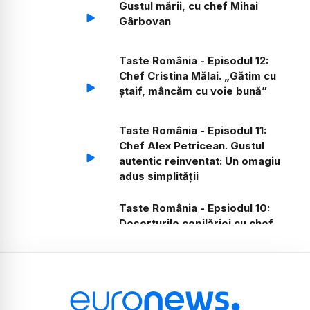
Gustul mării, cu chef Mihai
Gârbovan
Taste România - Episodul 12:
Chef Cristina Mălai. „Gătim cu
ștaif, mâncăm cu voie bună”
Taste România - Episodul 11:
Chef Alex Petricean. Gustul
autentic reinventat: Un omagiu
adus simplității
Taste România - Epsiodul 10:
Deserturile copilăriei cu chef
Florența Mihăilă
Taste România - episodul 9.
Prima stea Michelin cu chef
Michelle De Blasio și chef