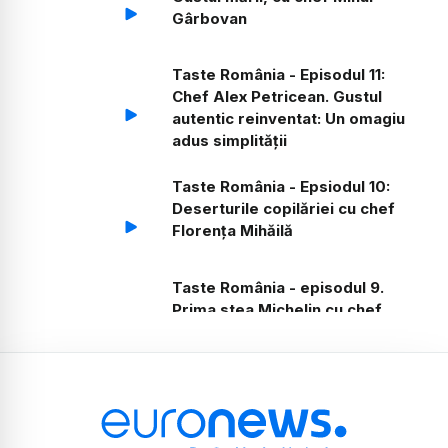
Gârbovan
Taste România - Episodul 11:
Chef Alex Petricean. Gustul
autentic reinventat: Un omagiu
adus simplității
Taste România - Epsiodul 10:
Deserturile copilăriei cu chef
Florența Mihăilă
Taste România - episodul 9.
Prima stea Michelin cu chef
Michelle De Blasio și chef
Francesco Castrovillari
Taste România - Episodul 8:
Chef Cătălin Petrescu