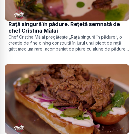
Rață singură în pădure. Rețetă semnată de
chef Cristina Mălai
Chef Cristina Mălai pregătește „Rață singură în pădure”, o
creație de fine dining construită în jurul unui piept de rață
gătit medium rare, acompaniat de piure cu alune de pădure,
cremă de păstârnac și un inedit sos cu afine, obținut din
stock de pui redus.