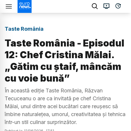
Taste România
Taste România - Episodul
12: Chef Cristina Mălai.
„Gătim cu ștaif, mâncăm
cu voie bună”
În această ediție Taste România, Răzvan
Tecuceanu o are ca invitată pe chef Cristina
Mălai, unul dintre acei bucătari care reușesc să
îmbine naturalețea, umorul, creativitatea și tehnica
într-un stil culinar surprinzător.
Publicat la:
12
/
06
/
2026
,
17:51