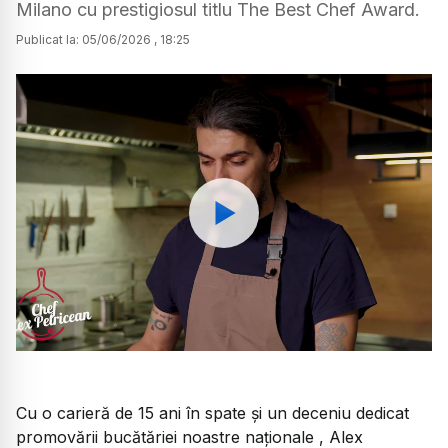
Milano cu prestigiosul titlu The Best Chef Award.
Publicat la:
05
/
06
/
2026
,
18:25
Watch
Cu o carieră de 15 ani în spate și un deceniu dedicat
promovării bucătăriei noastre naționale , Alex