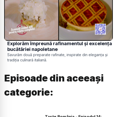
Explorăm împreună rafinamentul și excelența
bucătăriei napoletane
Savurăm două preparate rafinate, inspirate din eleganța și
tradiția culinară italiană.
Episoade din aceeași
categorie:
Taste România - Episodul 14: