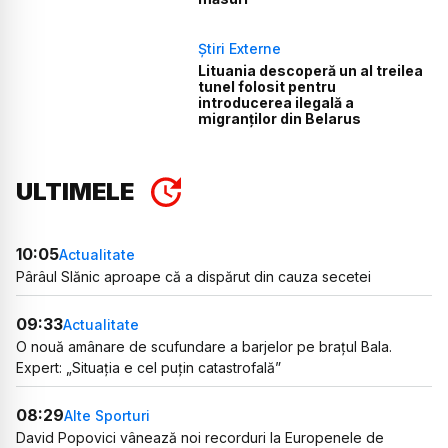
Știri Externe
Lituania descoperă un al treilea
tunel folosit pentru
introducerea ilegală a
migranților din Belarus
ULTIMELE
10:05
Actualitate
Pârâul Slănic aproape că a dispărut din cauza secetei
09:33
Actualitate
O nouă amânare de scufundare a barjelor pe brațul Bala.
Expert: „Situația e cel puțin catastrofală”
08:29
Alte Sporturi
David Popovici vânează noi recorduri la Europenele de