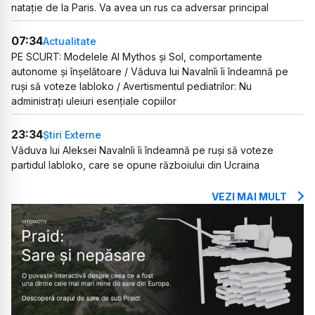
natație de la Paris. Va avea un rus ca adversar principal
07:34
Actualitate
PE SCURT: Modelele AI Mythos și Sol, comportamente
autonome și înșelătoare / Văduva lui Navalnîi îi îndeamnă pe
ruși să voteze Iabloko / Avertismentul pediatrilor: Nu
administrați uleiuri esențiale copiilor
23:34
Știri Externe
Văduva lui Aleksei Navalnîi îi îndeamnă pe ruși să voteze
partidul Iabloko, care se opune războiului din Ucraina
VEZI MAI MULT