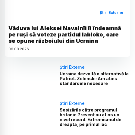
Știri Externe
Văduva lui Aleksei Navalnîi îi îndeamnă
pe ruși să voteze partidul Iabloko, care
se opune războiului din Ucraina
06
.
08
.
2026
Știri Externe
Ucraina dezvoltă o alternativă la
Patriot. Zelenski: Am atins
standardele necesare
Știri Externe
Sesizările către programul
britanic Prevent au atins un
nivel record. Extremismul de
dreapta, pe primul loc