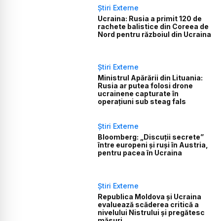
Știri Externe
Ucraina: Rusia a primit 120 de
rachete balistice din Coreea de
Nord pentru războiul din Ucraina
Știri Externe
Ministrul Apărării din Lituania:
Rusia ar putea folosi drone
ucrainene capturate în
operațiuni sub steag fals
Știri Externe
Bloomberg: „Discuții secrete”
între europeni și ruși în Austria,
pentru pacea în Ucraina
Știri Externe
Republica Moldova și Ucraina
evaluează scăderea critică a
nivelului Nistrului și pregătesc
măsuri