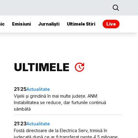
ic
Emisiuni
Jurnaliști
Ultimele Stiri
Live
ULTIMELE
21:25
Actualitate
Vijelii și grindină în mai multe județe. ANM:
Instabilitatea se reduce, dar furtunile continuă
sâmbătă
21:23
Actualitate
Fostă directoare de la Electrica Serv, trimisă în
judecată după ce ar fi transferat peste 4,5 milioane