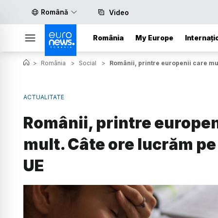
Română
Video
România
My Europe
Internați
>
România
>
Social
>
Românii, printre europenii care m
ACTUALITATE
Românii, printre europen
mult. Câte ore lucrăm p
UE