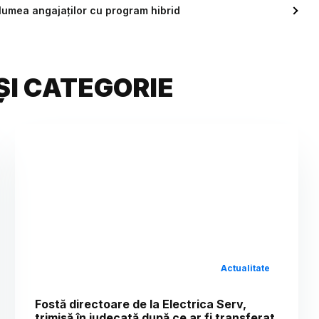
 lumea angajaților cu program hibrid
ȘI CATEGORIE
Actualitate
Fostă directoare de la Electrica Serv,
trimisă în judecată după ce ar fi transferat