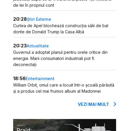
de lei în propriul cont
20:28
Știri Externe
Curtea de Apel blochează construcția sălii de bal
dorite de Donald Trump la Casa Albă
20:23
Actualitate
Guvernul a adoptat planul pentru orele critice din
energie. Marii consumatori industriali pot fi
deconectați
18:56
Entertainment
William Orbit, omul care a locuit într-o școală părăsită
și a produs cel mai frumos album al Madonnei
VEZI MAI MULT