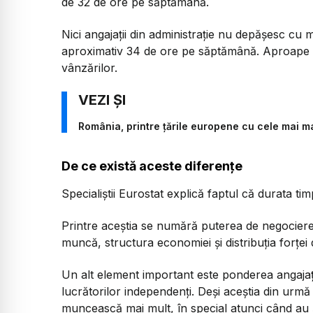
de 32 de ore pe săptămână.
Nici angajații din administrație nu depășesc cu
aproximativ 34 de ore pe săptămână. Aproape la f
vânzărilor.
România, printre țările europene cu cele mai ma
De ce există aceste diferențe
Specialiștii Eurostat explică faptul că durata tim
Printre aceștia se numără puterea de negociere 
muncă, structura economiei și distribuția forței 
Un alt element important este ponderea angajaț
lucrătorilor independenți. Deși aceștia din urmă
muncească mai mult, în special atunci când au și