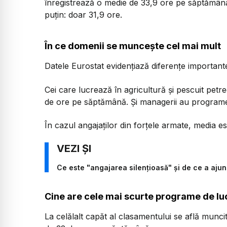
înregistrează o medie de 33,9 ore pe săptămână,
puțin: doar 31,9 ore.
În ce domenii se muncește cel mai mult
Datele Eurostat evidențiază diferențe importante
Cei care lucrează în agricultură și pescuit pet
de ore pe săptămână. Și managerii au programe
În cazul angajaților din forțele armate, media 
Ce este "angajarea silențioasă" și de ce a ajun
Cine are cele mai scurte programe de lu
La celălalt capăt al clasamentului se află muncit