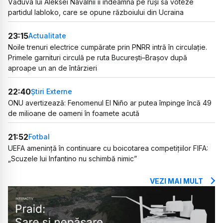
Văduva lui Aleksei Navalnîi îi îndeamnă pe ruși să voteze
partidul Iabloko, care se opune războiului din Ucraina
23:15
Actualitate
Noile trenuri electrice cumpărate prin PNRR intră în circulație.
Primele garnituri circulă pe ruta București–Brașov după
aproape un an de întârzieri
22:40
Știri Externe
ONU avertizează: Fenomenul El Niño ar putea împinge încă 49
de milioane de oameni în foamete acută
21:52
Fotbal
UEFA amenință în continuare cu boicotarea competițiilor FIFA:
„Scuzele lui Infantino nu schimbă nimic”
VEZI MAI MULT