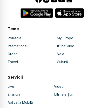
Teme
România
MyEurope
Internațional
#TheCube
Green
Next
Travel
Cultură
Servicii
Live
Video
Emisiuni
Ultimele Știri
Aplicația Mobilă