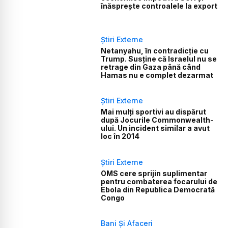
înăsprește controalele la export
Știri Externe
Netanyahu, în contradicție cu
Trump. Susține că Israelul nu se
retrage din Gaza până când
Hamas nu e complet dezarmat
Știri Externe
Mai mulți sportivi au dispărut
după Jocurile Commonwealth-
ului. Un incident similar a avut
loc în 2014
Știri Externe
OMS cere sprijin suplimentar
pentru combaterea focarului de
Ebola din Republica Democrată
Congo
Bani Și Afaceri