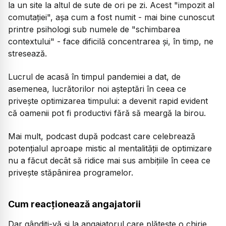
la un site la altul de sute de ori pe zi. Acest "impozit al
comutației", așa cum a fost numit - mai bine cunoscut
printre psihologi sub numele de "schimbarea
contextului" - face dificilă concentrarea și, în timp, ne
stresează.
Lucrul de acasă în timpul pandemiei a dat, de
asemenea, lucrătorilor noi așteptări în ceea ce
privește optimizarea timpului: a devenit rapid evident
că oamenii pot fi productivi fără să meargă la birou.
Mai mult, podcast după podcast care celebrează
potențialul aproape mistic al mentalității de optimizare
nu a făcut decât să ridice mai sus ambițiile în ceea ce
privește stăpânirea programelor.
Cum reacționează angajatorii
Dar gândiți-vă și la angajatorul care plătește o chirie