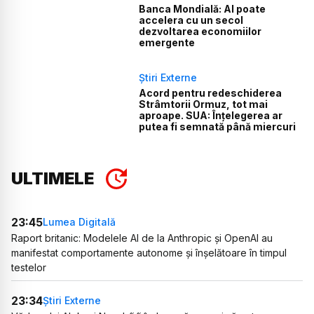
Banca Mondială: AI poate
accelera cu un secol
dezvoltarea economiilor
emergente
Știri Externe
Acord pentru redeschiderea
Strâmtorii Ormuz, tot mai
aproape. SUA: Înțelegerea ar
putea fi semnată până miercuri
ULTIMELE
23:45
Lumea Digitală
Raport britanic: Modelele AI de la Anthropic și OpenAI au
manifestat comportamente autonome și înșelătoare în timpul
testelor
23:34
Știri Externe