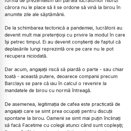
formă de prezenteism din partea lucrătorilor hibrizi
cărora nu le place să li se ordone să vină la birou în
anumite zile ale săptămânii.
De la schimbarea tectonică a pandemiei, lucrătorii au
devenit mult mai pretențioși cu privire la modul în care
își petrec timpul. Ei au devenit conștienți de faptul că
deplasările lungi reprezintă ore pe care nu le pot
recupera niciodată.
Dar acum, angajații riscă să piardă o parte - sau chiar
toată - această putere, deoarece companii precum
Barclays se pare că iau în calcul o revenire la
mandatele de birou cu normă întreagă.
De asemenea, legitimația de cafea este practicată de
angajații care se simt prea ocupați pentru discuții
spontane la birou. Oamenii se simt mai puțin înclinați
să facă Facetime cu colegii atunci când sunt copleșiți;