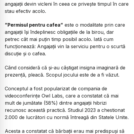
angajații devin vicleni în ceea ce privește timpul în care
stau efectiv acolo.
”Permisul pentru cafea”
este o modalitate prin care
angajații își îndeplinesc obligațiile de la birou, dar
petrec cât mai puțin timp posibil acolo. Iată cum
funcționează: Angajații vin la serviciu pentru o scurtă
discuție și o cafea.
Când consideră că și-au câștigat insigna imaginară de
prezență, pleacă. Scopul jocului este de a fi văzut.
Conceptul a fost popularizat de compania de
videoconferințe Owl Labs, care a constatat că mai
mult de jumătate (58%) dintre angajații hibrizi
recunosc această practică. Studiul 2023 a chestionat
2.000 de lucrători cu normă întreagă din Statele Unite.
Acesta a constatat că bărbații erau mai predispuși să