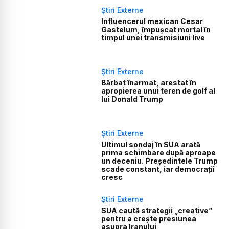
Știri Externe
Influencerul mexican Cesar
Gastelum, împușcat mortal în
timpul unei transmisiuni live
Știri Externe
Bărbat înarmat, arestat în
apropierea unui teren de golf al
lui Donald Trump
Știri Externe
Ultimul sondaj în SUA arată
prima schimbare după aproape
un deceniu. Președintele Trump
scade constant, iar democrații
cresc
Știri Externe
SUA caută strategii „creative”
pentru a crește presiunea
asupra Iranului