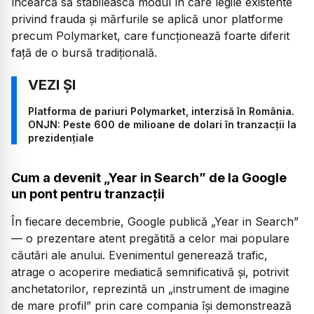
încearcă să stabilească modul în care legile existente
privind frauda și mărfurile se aplică unor platforme
precum Polymarket, care funcționează foarte diferit
față de o bursă tradițională.
Platforma de pariuri Polymarket, interzisă în România.
ONJN: Peste 600 de milioane de dolari în tranzacții la
prezidențiale
Cum a devenit „Year in Search” de la Google
un pont pentru tranzacții
În fiecare decembrie, Google publică
„Year in Search”
— o prezentare atent pregătită a celor mai populare
căutări ale anului. Evenimentul generează trafic,
atrage o acoperire mediatică semnificativă și, potrivit
anchetatorilor, reprezintă un
„instrument de imagine
de mare profil”
prin care compania își demonstrează