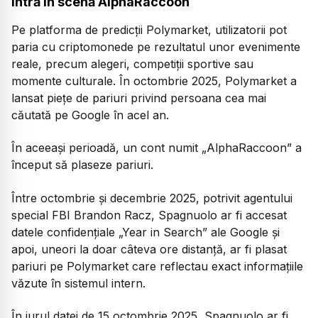
Intră în scenă AlphaRaccoon
Pe platforma de predicții Polymarket, utilizatorii pot
paria cu criptomonede pe rezultatul unor evenimente
reale, precum alegeri, competiții sportive sau
momente culturale. În octombrie 2025, Polymarket a
lansat piețe de pariuri privind persoana cea mai
căutată pe Google în acel an.
În aceeași perioadă, un cont numit
„AlphaRaccoon”
a
început să plaseze pariuri.
Între octombrie și decembrie 2025, potrivit agentului
special FBI Brandon Racz, Spagnuolo ar fi accesat
datele confidențiale
„Year in Search”
ale Google și
apoi, uneori la doar câteva ore distanță, ar fi plasat
pariuri pe Polymarket care reflectau exact informațiile
văzute în sistemul intern.
În jurul datei de 15 octombrie 2025, Spagnuolo ar fi