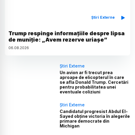
Știri Externe
Trump respinge informațiile despre lipsa
de muniție: „Avem rezerve uriașe”
06
.
08
.
2026
Știri Externe
Un avion ar fi trecut prea
aproape de elicopterul în care
se afla Donald Trump. Cercetări
pentru probabilitatea unei
eventuale coliziuni
Știri Externe
Candidatul progresist Abdul El-
Sayed obține victoria în alegerile
primare democrate din
Michigan