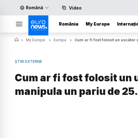
Română
Video
România
My Europe
Internați
>
My Europe
>
Europa
>
Cum ar fi fost folosit un uscător
ȘTIRI EXTERNE
Cum ar fi fost folosit un
manipula un pariu de 25.