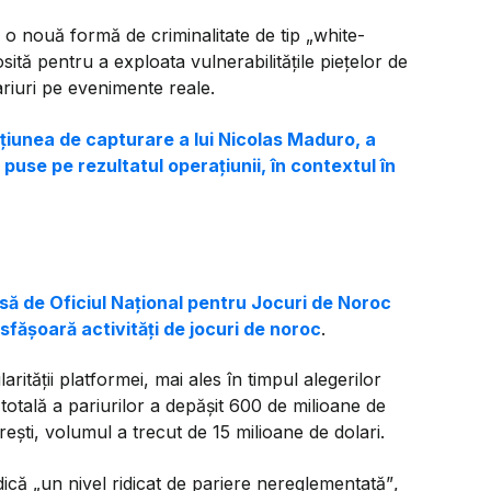
 o nouă formă de criminalitate de tip „white-
osită pentru a exploata vulnerabilitățile piețelor de
ariuri pe evenimente reale.
țiunea de capturare a lui Nicolas Maduro, a
 puse pe rezultatul operațiunii, în contextul în
să de Oficiul Național pentru Jocuri de Noroc
sfășoară activități de jocuri de noroc
.
arității platformei, mai ales în timpul alegerilor
totală a pariurilor a depășit 600 de milioane de
rești, volumul a trecut de 15 milioane de dolari.
dică
„un nivel ridicat de pariere nereglementată”
,