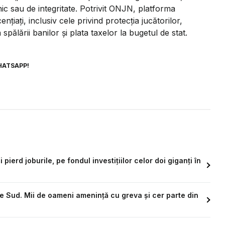
nic sau de integritate. Potrivit ONJN, platforma
ențiați, inclusiv cele privind protecția jucătorilor,
pălării banilor și plata taxelor la bugetul de stat.
HATSAPP!
ierd joburile, pe fondul investițiilor celor doi giganți în
e Sud. Mii de oameni amenință cu greva și cer parte din