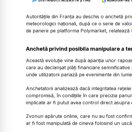
DISTRIBUIȚI ACEASTĂ ȘTIRE
ADAUGĂ-NE 
Autoritățile din Franța au deschis o anchetă pr
meteorologici naționali, după ce o serie de valor
de pariere pe platforma Polymarket, relatează
Anchetă privind posibila manipulare a te
Această evoluție vine după apariția unor rapoart
care au declanșat plăți financiare semnificati
unde utilizatorii pariază pe evenimente din lume
Anchetatorii analizează dacă integritatea rețele
compromisă, în condițiile în care precizia pari
implicate ar fi putut avea control direct asupra 
Zvonuri apărute online, care nu au fost confi
ar fi fost manipulată de cineva folosind un uscă