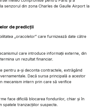
sursei meteo compromise pentru Paris și a
 la senzorul din zona Charles de Gaulle Airport la
țelor de predicții
bilitatea „oracolelor” care furnizează date către
ecanismul care introduce informații externe, din
termina un rezultat financiar.
e pentru a-și deconta contractele, extrăgând
 guvernamentale. Dacă sursa principală a acestor
n mecanism intern prin care să verifice
me face dificilă blocarea fondurilor, chiar și în
n spatele tranzacțiilor suspecte.