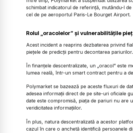
Între timp, Polymarket a suspendat utilizarea 
schimbat indicatorul de referință, mutându-l de
cel de pe aeroportul Paris-Le Bourget Airport.
Rolul „oracolelor” și vulnerabilitățile pie
Acest incident a reaprins dezbaterea privind fia
piețele de predicții pentru decontarea pariurilor.
În finanțele descentralizate, un „oracol” este m
lumea reală, într-un smart contract pentru a de
Polymarket se bazează pe aceste fluxuri de dat
adesea informații direct de pe site-uri oficiale
date este compromisă, piața de pariuri nu are u
veridicitatea informațiilor.
În plus, natura descentralizată a acestor platfor
cazul în care o anchetă identifică persoanele di