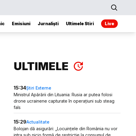
ic
Emisiuni
Jurnaliști
Ultimele Stiri
Live
ULTIMELE
15:34
Știri Externe
Ministrul Apărării din Lituania: Rusia ar putea folosi
drone ucrainene capturate în operațiuni sub steag
fals
15:29
Actualitate
Bolojan dă asigurări: „Locuințele din România nu vor
intra sub nicio formă de restricție la consumul de