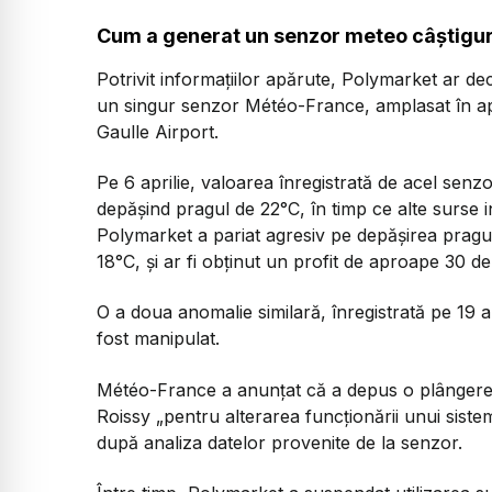
Cum a generat un senzor meteo câștiguri
Potrivit informațiilor apărute, Polymarket ar de
un singur senzor Météo-France, amplasat în ap
Gaulle Airport.
Pe 6 aprilie, valoarea înregistrată de acel sen
depășind pragul de 22°C, în timp ce alte surse in
Polymarket a pariat agresiv pe depășirea pragulu
18°C, și ar fi obținut un profit de aproape 30 de
O a doua anomalie similară, înregistrată pe 19 ap
fost manipulat.
Météo-France a anunțat că a depus o plângere l
Roissy „pentru alterarea funcționării unui sist
după analiza datelor provenite de la senzor.