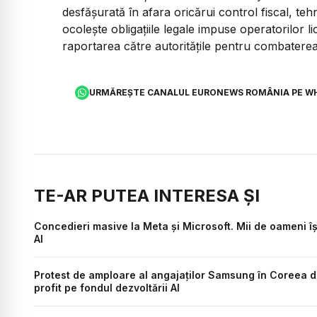
desfășurată în afara oricărui control fiscal, teh
ocolește obligațiile legale impuse operatorilor lic
raportarea către autoritățile pentru combaterea s
URMĂREȘTE CANALUL EURONEWS ROMÂNIA PE W
TE-AR PUTEA INTERESA ȘI
Concedieri masive la Meta și Microsoft. Mii de oameni își p
AI
Protest de amploare al angajaților Samsung în Coreea d
profit pe fondul dezvoltării AI