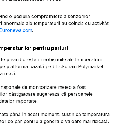
CA SURSĂ PREFERATĂ PE GOOGLE
ivind o posibilă compromitere a senzorilor
i anormale ale temperaturii au coincis cu activități
Euronews.com
.
mperaturilor pentru pariuri
e privind creșteri neobișnuite ale temperaturii,
ve pe platforma bazată pe blockchain Polymarket,
a reală.
i naționale de monitorizare meteo a fost
urilor câștigătoare sugerează că persoanele
datelor raportate.
rmate până în acest moment, susțin că temperatura
tor de păr pentru a genera o valoare mai ridicată.