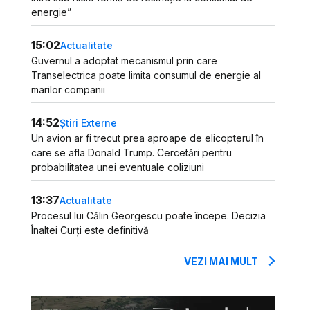
energie”
15:02
Actualitate
Guvernul a adoptat mecanismul prin care
Transelectrica poate limita consumul de energie al
marilor companii
14:52
Știri Externe
Un avion ar fi trecut prea aproape de elicopterul în
care se afla Donald Trump. Cercetări pentru
probabilitatea unei eventuale coliziuni
13:37
Actualitate
Procesul lui Călin Georgescu poate începe. Decizia
Înaltei Curți este definitivă
VEZI MAI MULT