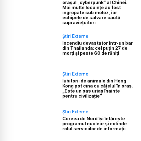
orașul „cyberpunk” al Chinei.
Mai multe locuințe au fost
îngropate sub moloz, iar
echipele de salvare caută
supraviețuitori
Știri Externe
Incendiu devastator într-un bar
din Thailanda: cel puțin 27 de
morți și peste 60 de răniți
Știri Externe
Iubitorii de animale din Hong
Kong pot cina cu cățelul în oraș.
„Este un pas uriaș înainte
pentru civilizație”
Știri Externe
Coreea de Nord își întărește
programul nuclear și extinde
rolul serviciilor de informații