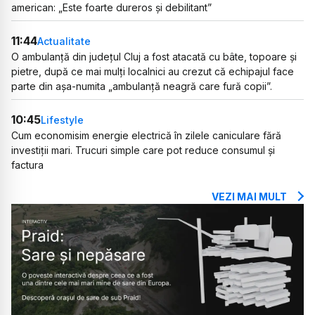
american: „Este foarte dureros și debilitant”
11:44
Actualitate
O ambulanță din județul Cluj a fost atacată cu bâte, topoare și
pietre, după ce mai mulți localnici au crezut că echipajul face
parte din așa-numita „ambulanță neagră care fură copii”.
10:45
Lifestyle
Cum economisim energie electrică în zilele caniculare fără
investiții mari. Trucuri simple care pot reduce consumul și
factura
VEZI MAI MULT