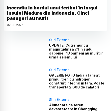
Incendiu la bordul unui feribot în largul
insulei Madura din Indonezia. Cinci
pasageri au murit
02
.
08
.
2026
Știri Externe
UPDATE: Cutremur cu
magnitudinea 7,1 în sudul
Japoniei. 13 oameni au murit în
urma seismului
Știri Externe
GALERIE FOTO India a lansat
primul tren cu hidrogen
construit integral în țară. Poate
transporta 2.600 de călători
Știri Externe
Alunecare de teren
devastatoare în Chongqing,