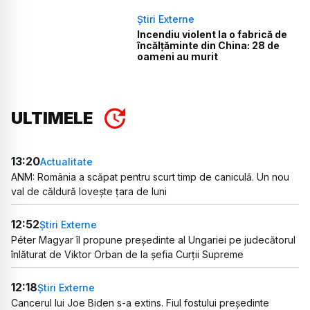
Știri Externe
Incendiu violent la o fabrică de
încălţăminte din China: 28 de
oameni au murit
ULTIMELE
13:20
Actualitate
ANM: România a scăpat pentru scurt timp de caniculă. Un nou
val de căldură lovește țara de luni
12:52
Știri Externe
Péter Magyar îl propune președinte al Ungariei pe judecătorul
înlăturat de Viktor Orban de la șefia Curții Supreme
12:18
Știri Externe
Cancerul lui Joe Biden s-a extins. Fiul fostului președinte