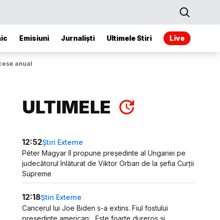
ic
Emisiuni
Jurnaliști
Ultimele Stiri
Live
ecese anual
ULTIMELE
12:52
Știri Externe
Péter Magyar îl propune președinte al Ungariei pe
judecătorul înlăturat de Viktor Orban de la șefia Curții
Supreme
12:18
Știri Externe
Cancerul lui Joe Biden s-a extins. Fiul fostului
președinte american: „Este foarte dureros și