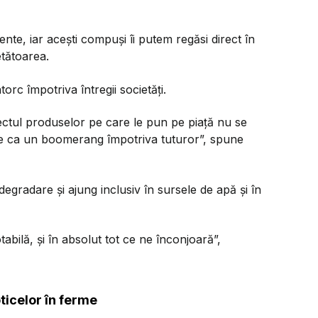
ente, iar acești compuși îi putem regăsi direct în
tătoarea.
orc împotriva întregii societăți.
fectul produselor pe care le pun pe piață nu se
ce ca un boomerang împotriva tuturor”, spune
a degradare și ajung inclusiv în sursele de apă și în
tabilă, și în absolut tot ce ne înconjoară”,
ticelor în ferme