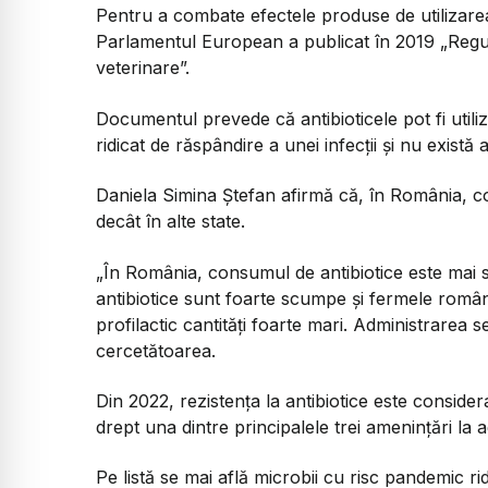
Pentru a combate efectele produse de utilizarea 
Parlamentul European a publicat în 2019 „Regu
veterinare”.
Documentul prevede că antibioticele pot fi utili
ridicat de răspândire a unei infecții și nu există a
Daniela Simina Ștefan afirmă că, în România, c
decât în alte state.
„În România, consumul de antibiotice este mai s
antibiotice sunt foarte scumpe și fermele român
profilactic cantități foarte mari. Administrarea 
cercetătoarea.
Din 2022, rezistența la antibiotice este consid
drept una dintre principalele trei amenințări la a
Pe listă se mai află microbii cu risc pandemic r