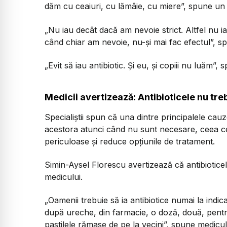
dăm cu ceaiuri, cu lămâie, cu miere”, spune un
„Nu iau decât dacă am nevoie strict. Altfel nu iau
când chiar am nevoie, nu-și mai fac efectul”, s
„Evit să iau antibiotic. Și eu, și copiii nu luăm”,
Medicii avertizează: Antibioticele nu tr
Specialiștii spun că una dintre principalele cauze
acestora atunci când nu sunt necesare, ceea ce 
periculoase și reduce opțiunile de tratament.
Simin-Aysel Florescu avertizează că antibiotice
medicului.
„Oamenii trebuie să ia antibiotice numai la indic
după ureche, din farmacie, o doză, două, pentru
pastilele rămase de pe la vecini”, spune medicul