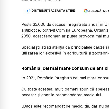
Publicat la:
19/05/2026 19:57
DISTRIBUIȚI ACEASTĂ ȘTIRE
ADAUGĂ-NE 
Peste 35.000 de decese înregistrate anual în U
antibiotice, potrivit Comisia Europeană. Organiz
2050, acest fenomen ar putea provoca mai mul
Specialiștii atrag atenția că principalele cauze s
utilizarea lor excesivă în agricultură și zootehni
România, cel mai mare consum de antibio
În 2021, România înregistra cel mai mare cons
Cu toate acestea, mulți oameni spun că apelează
necesar și doar la recomandarea medicului.
„Dacă este recomandat de medic, da, dar nu dacă