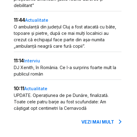
debilitant”
11:44
Actualitate
O ambulanță din județul Cluj a fost atacată cu bâte,
topoare și pietre, după ce mai mulți localnici au
crezut că echipajul face parte din așa-numita
„ambulanță neagră care fură copii”.
11:14
Interviu
DJ Xenith, în România. Ce l-a surprins foarte mult la
publicul român
10:11
Actualitate
UPDATE. Operațiunea de pe Dunăre, finalizată.
Toate cele patru barje au fost scufundate: Am
câștigat opt centimetri la Cernavodă
VEZI MAI MULT