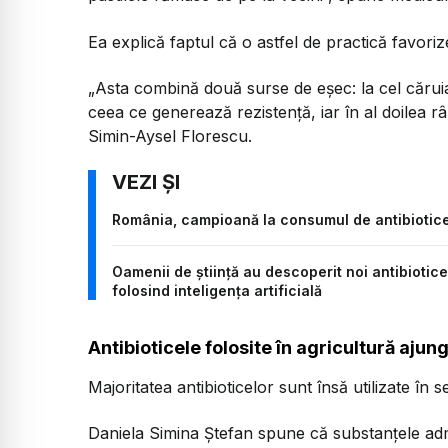
Ea explică faptul că o astfel de practică favori
„Asta combină două surse de eșec: la cel căruia 
ceea ce generează rezistență, iar în al doilea râ
Simin-Aysel Florescu.
România, campioană la consumul de antibiotice
Oamenii de știință au descoperit noi antibiotic
folosind inteligența artificială
Antibioticele folosite în agricultură ajung
Majoritatea antibioticelor sunt însă utilizate în s
Daniela Simina Ștefan spune că substanțele admi