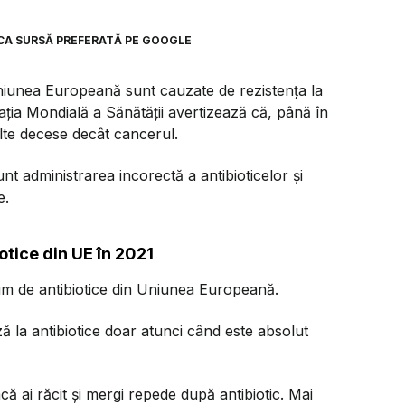
CA SURSĂ PREFERATĂ PE GOOGLE
niunea Europeană sunt cauzate de rezistența la
ația Mondială a Sănătății avertizează că, până în
te decese decât cancerul.
unt administrarea incorectă a antibioticelor și
e.
tice din UE în 2021
um de antibiotice din Uniunea Europeană.
 la antibiotice doar atunci când este absolut
 ai răcit și mergi repede după antibiotic. Mai