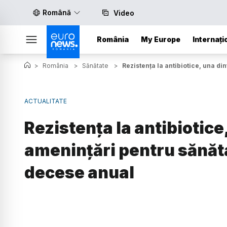
Română
Video
România
My Europe
Internați
>
România
>
Sănătate
>
Rezistența la antibiotice, una d
ACTUALITATE
Rezistența la antibiotice
amenințări pentru sănăta
decese anual