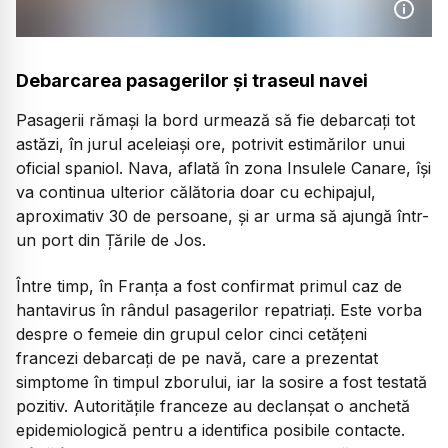
Debarcarea pasagerilor și traseul navei
Pasagerii rămași la bord urmează să fie debarcați tot
astăzi, în jurul aceleiași ore, potrivit estimărilor unui
oficial spaniol. Nava, aflată în zona Insulele Canare, își
va continua ulterior călătoria doar cu echipajul,
aproximativ 30 de persoane, și ar urma să ajungă într-
un port din Țările de Jos.
Între timp, în Franța a fost confirmat primul caz de
hantavirus în rândul pasagerilor repatriați. Este vorba
despre o femeie din grupul celor cinci cetățeni
francezi debarcați de pe navă, care a prezentat
simptome în timpul zborului, iar la sosire a fost testată
pozitiv. Autoritățile franceze au declanșat o anchetă
epidemiologică pentru a identifica posibile contacte.