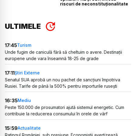
riscuri de neconstituționalitate
ULTIMELE
17:45
Turism
Unde fugim de caniculă fără să cheltuim o avere. Destinații
europene unde vara înseamnă 18-25 de grade
17:11
Știri Externe
Senatul SUA aprobă un nou pachet de sancțiuni împotriva
Rusiei. Tarife de până la 500% pentru importurile rusești
16:35
Mediu
Peste 150.000 de prosumatori ajută sistemul energetic. Cum
contribuie la reducerea consumului în orele de vârf
15:59
Actualitate
Ratingul României, sub presiune. Economiștii avertizează