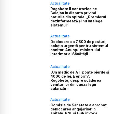
Actualitate
Rogobete îl contrazice pe
Bolojan în disputa privind
paturile din spitale: „Premierul
dezinformează și nu înțelege
sistemul”
Actualitate
Deblocarea a 7.800 de posturi,
soluția urgentă pentru sistemul
sanitar. Anunțul ministrului
interimar al Sănătății
Actualitate
„Un medic de ATI poate pierde și
4000 de lei. E enorm”.
Rogobete, despre scăderea
veniturilor din cauza legii
salarizării
Actualitate
Comisia de Sănătate a aprobat
deblocarea angajărilor în
spitale. PNL și USR invocă