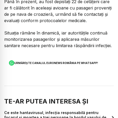
Până în prezent, au fost depistați 22 de cetățeni care
ar fi călătorit în aceleași avioane cu pasageri proveniți
de pe nava de croazieră, urmând să fie contactați și
evaluați conform protocoalelor medicale.
Situația rămâne în dinamică, iar autoritățile continuă
monitorizarea pasagerilor și aplicarea măsurilor
sanitare necesare pentru limitarea răspândirii infecției.
URMĂREȘTE CANALUL EURONEWS ROMÂNIA PE WHATSAPP!
TE-AR PUTEA INTERESA ȘI
Ce este hantavirusul, infecția responsabilă pentru
focarul și moartea a trei persoane la bordul vasului de