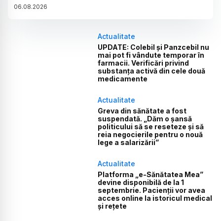
06
.
08
.
2026
Actualitate
UPDATE: Colebil și Panzcebil nu
mai pot fi vândute temporar în
farmacii. Verificări privind
substanța activă din cele două
medicamente
Actualitate
Greva din sănătate a fost
suspendată. „Dăm o șansă
politicului să se reseteze și să
reia negocierile pentru o nouă
lege a salarizării”
Actualitate
Platforma „e-Sănătatea Mea”
devine disponibilă de la 1
septembrie. Pacienții vor avea
acces online la istoricul medical
și rețete