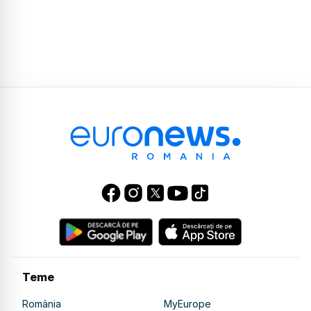
Teme
România
MyEurope