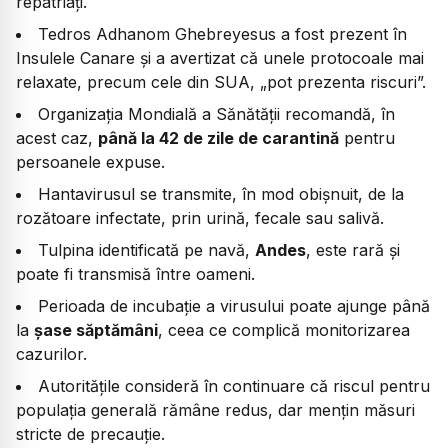
repatriați.
Tedros Adhanom Ghebreyesus a fost prezent în
Insulele Canare și a avertizat că unele protocoale mai
relaxate, precum cele din SUA, „pot prezenta riscuri”.
Organizația Mondială a Sănătății recomandă, în
acest caz,
până la 42 de zile de carantină
pentru
persoanele expuse.
Hantavirusul se transmite, în mod obișnuit, de la
rozătoare infectate, prin urină, fecale sau salivă.
Tulpina identificată pe navă,
Andes
, este rară și
poate fi transmisă între oameni.
Perioada de incubație a virusului poate ajunge până
la
șase săptămâni
, ceea ce complică monitorizarea
cazurilor.
Autoritățile consideră în continuare că riscul pentru
populația generală rămâne redus, dar mențin măsuri
stricte de precauție.