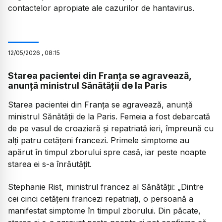
contactelor apropiate ale cazurilor de hantavirus.
12
/
05
/
2026
,
08:15
Starea pacientei din Franța se agravează,
anunță ministrul Sănătății de la Paris
Starea pacientei din Franța se agravează, anunță
ministrul Sănătății de la Paris. Femeia a fost debarcată
de pe vasul de croazieră și repatriată ieri, împreună cu
alți patru cetățeni francezi. Primele simptome au
apărut în timpul zborului spre casă, iar peste noapte
starea ei s-a înrăutățit.
Stephanie Rist, ministrul francez al Sănătății: „Dintre
cei cinci cetățeni francezi repatriați, o persoană a
manifestat simptome în timpul zborului. Din păcate,