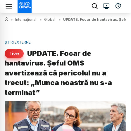
>
Internațional
>
Global
>
UPDATE. Focar de hantavirus. Șeful 
ȘTIRI EXTERNE
UPDATE. Focar de
Live
hantavirus. Șeful OMS
avertizează că pericolul nu a
trecut: „Munca noastră nu s-a
terminat”