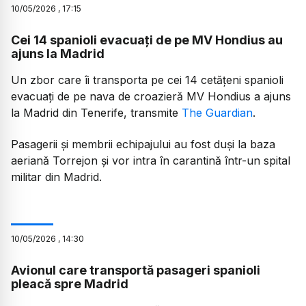
10
/
05
/
2026
,
17:15
Cei 14 spanioli evacuați de pe MV Hondius au
ajuns la Madrid
Un zbor care îi transporta pe cei 14 cetățeni spanioli
evacuați de pe nava de croazieră MV Hondius a ajuns
la Madrid din Tenerife, transmite
The Guardian
.
Pasagerii și membrii echipajului au fost duși la baza
aeriană Torrejon și vor intra în carantină într-un spital
militar din Madrid.
10
/
05
/
2026
,
14:30
Avionul care transportă pasageri spanioli
pleacă spre Madrid