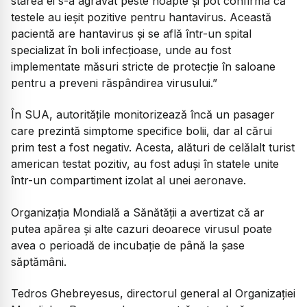
starea ei s-a agravat peste noapte și pot confirma că
testele au ieșit pozitive pentru hantavirus. Această
pacientă are hantavirus și se află într-un spital
specializat în boli infecțioase, unde au fost
implementate măsuri stricte de protecție în saloane
pentru a preveni răspândirea virusului.”
În SUA, autoritățile monitorizează încă un pasager
care prezintă simptome specifice bolii, dar al cărui
prim test a fost negativ. Acesta, alături de celălalt turist
american testat pozitiv, au fost aduși în statele unite
într-un compartiment izolat al unei aeronave.
Organizația Mondială a Sănătății a avertizat că ar
putea apărea și alte cazuri deoarece virusul poate
avea o perioadă de incubație de până la șase
săptămâni.
Tedros Ghebreyesus, directorul general al Organizației