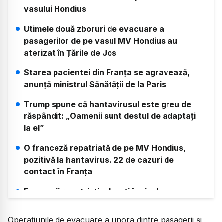
vasului Hondius
Utimele două zboruri de evacuare a
pasagerilor de pe vasul MV Hondius au
aterizat în Țările de Jos
Starea pacientei din Franța se agravează,
anunță ministrul Sănătății de la Paris
Trump spune că hantavirusul este greu de
răspândit: „Oamenii sunt destul de adaptați
la el”
O franceză repatriată de pe MV Hondius,
pozitivă la hantavirus. 22 de cazuri de
contact în Franța
Francezii repatriați, plasați în „izolare
strictă”, unul dintre aceștia prezintă
simptome
Operațiunile de evacuare a unora dintre pasagerii și