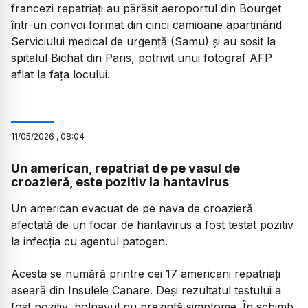
francezi repatriați au părăsit aeroportul din Bourget
într-un convoi format din cinci camioane aparținând
Serviciului medical de urgență (Samu) și au sosit la
spitalul Bichat din Paris, potrivit unui fotograf AFP
aflat la fața locului.
11
/
05
/
2026
,
08:04
Un american, repatriat de pe vasul de
croazieră, este pozitiv la hantavirus
Un american evacuat de pe nava de croazieră
afectată de un focar de hantavirus a fost testat pozitiv
la infecția cu agentul patogen.
Acesta se numără printre cei 17 americani repatriați
aseară din Insulele Canare. Deși rezultatul testului a
fost pozitiv, bolnavul nu prezintă simptome. În schimb,