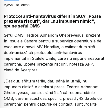
11
/
05
/
2026
,
08:00
Protocol anti-hantavirus diferit în SUA:„Poate
prezenta riscuri”, dar „nu impunem nimic”,
spune șeful OMS
Șeful OMS, Tedros Adhanom Ghebreyesus, prezent
în Insulele Canare pentru a superviza operațiunile de
evacuare a navei MV Hondius, a estimat duminică
după-amiază că protocolul anti-hantavirus
implementat în Statele Unite, care nu impune neapărat
carantina, „poate prezenta riscuri”, notează AFP,
citată de Agerpres.
„Desigur, sfătuim țările, dar, până la urmă, nu
impunem nimic”,
a declarat presei Tedros Adhanom
Ghebreyesus, considerând însă că recomandările
OMS, care în acest caz specific prevăd „42 de zile de
carantină” pentru cazurile de contact, sunt „foarte