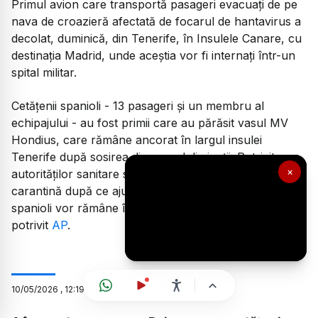
Primul avion care transportă pasageri evacuați de pe
nava de croazieră afectată de focarul de hantavirus a
decolat, duminică, din Tenerife, în Insulele Canare, cu
destinația Madrid, unde aceștia vor fi internați într-un
spital militar.
Cetățenii spanioli - 13 pasageri și un membru al
echipajului - au fost primii care au părăsit vasul MV
Hondius, care rămâne ancorat în largul insulei
Tenerife după sosirea din cursul dimineții. Potrivit
×
autorităților sanitare spaniole, aceștia vor intra în
carantină după ce ajung la Madrid. Doar cetățenii
spanioli vor rămâne în carantină pe teritoriul Spaniei,
potrivit
AP
.
10
/
05
/
2026
,
12:19