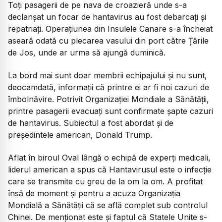
Toți pasagerii de pe nava de croazieră unde s-a
declanșat un focar de hantavirus au fost debarcați și
repatriați. Operațiunea din Insulele Canare s-a încheiat
aseară odată cu plecarea vasului din port către Țările
de Jos, unde ar urma să ajungă duminică.
La bord mai sunt doar membrii echipajului și nu sunt,
deocamdată, informații că printre ei ar fi noi cazuri de
îmbolnăvire. Potrivit Organizației Mondiale a Sănătății,
printre pasagerii evacuați sunt confirmate șapte cazuri
de hantavirus. Subiectul a fost abordat și de
președintele american, Donald Trump.
Aflat în biroul Oval lângă o echipă de experți medicali,
liderul american a spus că Hantavirusul este o infecție
care se transmite cu greu de la om la om. A profitat
însă de moment și pentru a acuza Organizația
Mondială a Sănătății că se află complet sub controlul
Chinei. De menționat este și faptul că Statele Unite s-