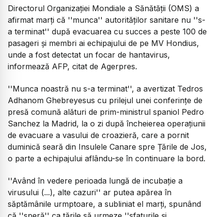
Directorul Organizației Mondiale a Sănătății (OMS) a
afirmat marți că ''munca'' autorităților sanitare nu ''s-
a terminat'' după evacuarea cu succes a peste 100 de
pasageri și membri ai echipajului de pe MV Hondius,
unde a fost detectat un focar de hantavirus,
informează AFP, citat de Agerpres.
''Munca noastră nu s-a terminat'', a avertizat Tedros
Adhanom Ghebreyesus cu prilejul unei conferințe de
presă comună alături de prim-ministrul spaniol Pedro
Sanchez la Madrid, la o zi după încheierea operațiunii
de evacuare a vasului de croazieră, care a pornit
duminică seară din Insulele Canare spre Țările de Jos,
o parte a echipajului aflându-se în continuare la bord.
''Având în vedere perioada lungă de incubație a
virusului (...), alte cazuri'' ar putea apărea în
săptămânile urmptoare, a subliniat el marți, spunând
că ''speră'' ca țările să urmeze ''sfaturile și