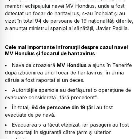
membrii echipajului navei MV Hondius, unde a fost
Un american, repatriat de pe vasul de
detectat un focar de hantavirus, s-au încheiat și au
croazieră, este pozitiv la hantavirus
vizat în total 94 de persoane de 19 naționalități diferite,
Protocol anti-hantavirus diferit în SUA:
a anunțat ministrul spaniol al sănătății, Javier Padilla.
„Poate prezenta riscuri”, dar „nu impunem
nimic”, spune șeful OMS
Cele mai importante infromații despre cazul navei
MV Hondius și focarul de hantavirus
Papa Leon le mulțumește locuitorilor din
Insulele Canare pentru primirea navei MV
Nava de croazieră
MV Hondius
a ajuns în Tenerife
Hondius afectate de focarul de hantavirus
după izbucnirea unui focar de hantavirus, în urma
căruia a fost raportat și un deces.
Cei 14 spanioli evacuați de pe MV Hondius
Autoritățile spaniole au desfășurat o operațiune de
au ajuns la Madrid
evacuare considerată „fără precedent”.
Avionul care transportă pasageri spanioli
În total,
94 de persoane din 19 țări
au fost
pleacă spre Madrid
evacuate de pe navă.
A început evacuarea: Paisprezece cetățeni
Evacuarea s-a făcut etapizat, iar pasagerii au fost
spanioli vor fi primii care ajung la țărm
transportați în siguranță către țărm și ulterior