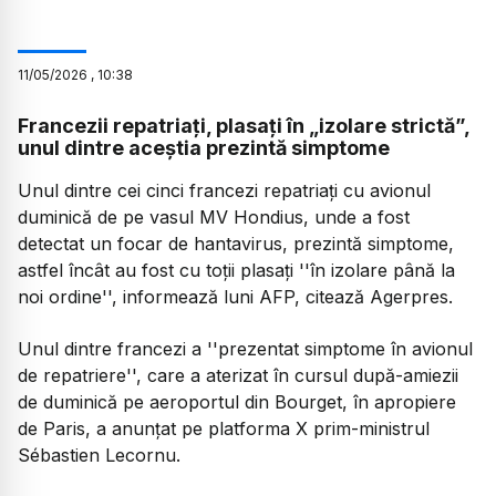
11
/
05
/
2026
,
10:38
Francezii repatriați, plasați în „izolare strictă”,
unul dintre aceștia prezintă simptome
Unul dintre cei cinci francezi repatriați cu avionul
duminică de pe vasul MV Hondius, unde a fost
detectat un focar de hantavirus, prezintă simptome,
astfel încât au fost cu toții plasați ''în izolare până la
noi ordine'', informează luni AFP, citează Agerpres.
Unul dintre francezi a ''prezentat simptome în avionul
de repatriere'', care a aterizat în cursul după-amiezii
de duminică pe aeroportul din Bourget, în apropiere
de Paris, a anunțat pe platforma X prim-ministrul
Sébastien Lecornu.