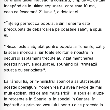
carantină desemnat sau la domiciliu, timp de 42 de zile
începând de la ultima expunere, care este 10 mai,
ceea ce înseamnă 21 iunie'', a detaliat el.
''Înțeleg perfect că populația din Tenerife este
preocupată de debarcarea pe coastele sale'', a spus
el.
''Riscul este slab, atât pentru populația Tenerife, cât și
la scară mondială, iar toate eforturile noastre în
decursul săptămânii trecute au vizat menținerea
acestui nivel'', a adăugat el, spunând că ''tratează
situația cu seriozitate''.
La rândul lui, prim-ministrul spaniol a salutat reușita
acestei operațiuni: ''omenirea nu avea nevoie de mai
mult egoism, nici de mai multă frică'', a spus el, aluzie
la reticențele în Spania, și în special în Canare, în
legătură cu primirea vasulului pentru a se proceda la