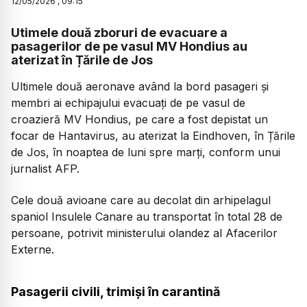
12
/
05
/
2026
,
09:15
Utimele două zboruri de evacuare a
pasagerilor de pe vasul MV Hondius au
aterizat în Țările de Jos
Ultimele două aeronave având la bord pasageri și
membri ai echipajului evacuați de pe vasul de
croazieră MV Hondius, pe care a fost depistat un
focar de Hantavirus, au aterizat la Eindhoven, în Țările
de Jos, în noaptea de luni spre marți, conform unui
jurnalist AFP.
Cele două avioane care au decolat din arhipelagul
spaniol Insulele Canare au transportat în total 28 de
persoane, potrivit ministerului olandez al Afacerilor
Externe.
Pasagerii civili, trimiși în carantină