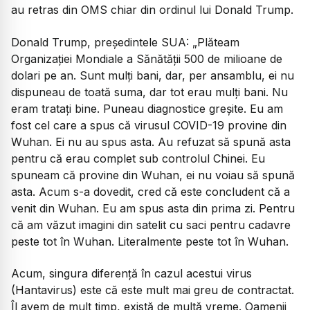
au retras din OMS chiar din ordinul lui Donald Trump.
Donald Trump, președintele SUA:
„Plăteam
Organizației Mondiale a Sănătății 500 de milioane de
dolari pe an. Sunt mulți bani, dar, per ansamblu, ei nu
dispuneau de toată suma, dar tot erau mulți bani. Nu
eram tratați bine. Puneau diagnostice greșite. Eu am
fost cel care a spus că virusul COVID-19 provine din
Wuhan. Ei nu au spus asta. Au refuzat să spună asta
pentru că erau complet sub controlul Chinei. Eu
spuneam că provine din Wuhan, ei nu voiau să spună
asta. Acum s-a dovedit, cred că este concludent că a
venit din Wuhan. Eu am spus asta din prima zi. Pentru
că am văzut imagini din satelit cu saci pentru cadavre
peste tot în Wuhan. Literalmente peste tot în Wuhan.
Acum, singura diferență în cazul acestui virus
(Hantavirus) este că este mult mai greu de contractat.
Îl avem de mult timp, există de multă vreme. Oamenii