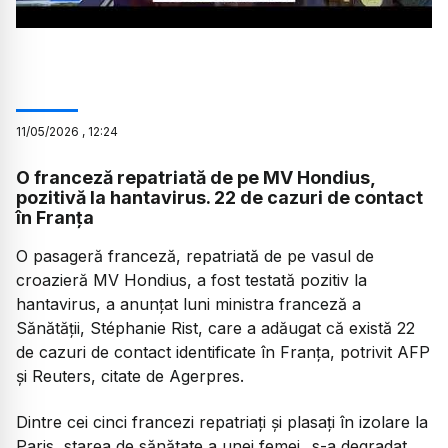
11
/
05
/
2026
,
12:24
O franceză repatriată de pe MV Hondius,
pozitivă la hantavirus. 22 de cazuri de contact
în Franța
O pasageră franceză, repatriată de pe vasul de
croazieră MV Hondius, a fost testată pozitiv la
hantavirus, a anunțat luni ministra franceză a
Sănătății, Stéphanie Rist, care a adăugat că există 22
de cazuri de contact identificate în Franța, potrivit AFP
și Reuters, citate de Agerpres.
Dintre cei cinci francezi repatriați și plasați în izolare la
Paris, starea de sănătate a unei femei „s-a degradat,