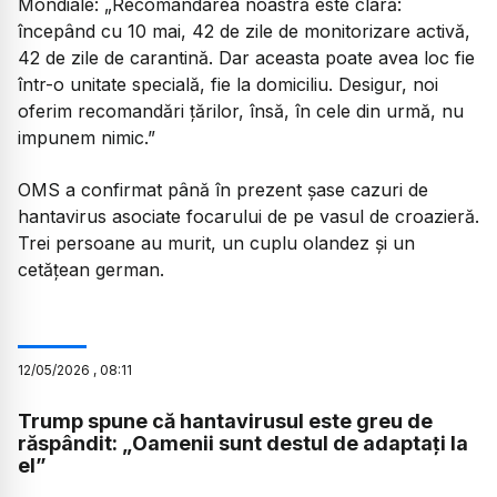
Mondiale: „Recomandarea noastră este clară:
începând cu 10 mai, 42 de zile de monitorizare activă,
42 de zile de carantină. Dar aceasta poate avea loc fie
într-o unitate specială, fie la domiciliu. Desigur, noi
oferim recomandări țărilor, însă, în cele din urmă, nu
impunem nimic.”
OMS a confirmat până în prezent șase cazuri de
hantavirus asociate focarului de pe vasul de croazieră.
Trei persoane au murit, un cuplu olandez și un
cetățean german.
12
/
05
/
2026
,
08:11
Trump spune că hantavirusul este greu de
răspândit: „Oamenii sunt destul de adaptați la
el”