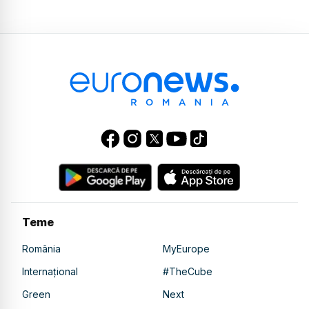
Teme
România
MyEurope
Internațional
#TheCube
Green
Next