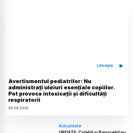
Lifestyle
Avertismentul pediatrilor: Nu
administrați uleiuri esențiale copiilor.
Pot provoca intoxicații și dificultăți
respiratorii
06
.
08
.
2026
Actualitate
UPDATE: Colebil și Panzcebil nu