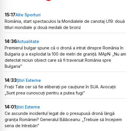
15:17
Alte Sporturi
România, start spectaculos la Mondialele de canotaj U19: două
titluri mondiale și două medalii de bronz
14:36
Actualitate
Premierul bulgar spune că o dronă a intrat dinspre România în
Bulgaria și a explodat la 100 de metri de graniță. MApN: „Nu am
detectat niciun obiect care să fi traversat România spre
Bulgaria”
14:33
Știri Externe
Frații Tate cer să fie eliberați pe cauțiune în SUA. Avocații:
„Sunt prea cunoscuți pentru a putea fugi”
14:01
Știri Externe
Ce ascunde incidentul legat de o presupusă dronă lângă
granița României? Generalul Bălăceanu: „Trebuie să începem
seria de întrebări”