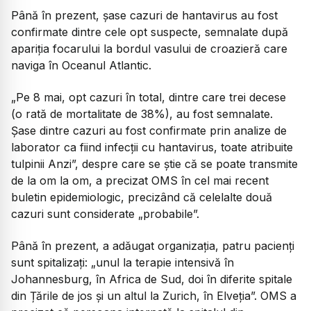
Până în prezent, șase cazuri de hantavirus au fost
confirmate dintre cele opt suspecte, semnalate după
apariția focarului la bordul vasului de croazieră care
naviga în Oceanul Atlantic.
„Pe 8 mai, opt cazuri în total, dintre care trei decese
(o rată de mortalitate de 38%), au fost semnalate.
Șase dintre cazuri au fost confirmate prin analize de
laborator ca fiind infecții cu hantavirus, toate atribuite
tulpinii Anzi”, despre care se știe că se poate transmite
de la om la om, a precizat OMS în cel mai recent
buletin epidemiologic, precizând că celelalte două
cazuri sunt considerate „probabile”.
Până în prezent, a adăugat organizația, patru pacienți
sunt spitalizați: „unul la terapie intensivă în
Johannesburg, în Africa de Sud, doi în diferite spitale
din Țările de jos și un altul la Zurich, în Elveția”. OMS a