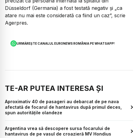
precizat că persoana internată la spitalul din
Düsseldorf (Germania) a fost testată negativ și „ca
atare nu mai este considerată ca fiind un caz”, scrie
Agerpres.
URMĂREȘTE CANALUL EURONEWS ROMÂNIA PE WHATSAPP!
TE-AR PUTEA INTERESA ȘI
Aproximativ 40 de pasageri au debarcat de pe nava
afectată de focarul de hantavirus după primul deces,
spun autoritățile olandeze
Argentina vrea să descopere sursa focarului de
hantavirus de pe vasul de croazieră MV Hondius