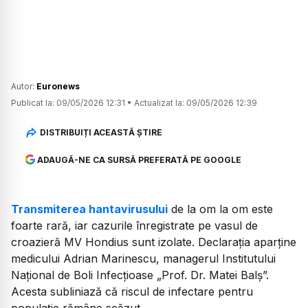
Autor:
Euronews
Publicat la:
09/05/2026 12:31
•
Actualizat la:
09/05/2026 12:39
DISTRIBUIȚI ACEASTĂ ȘTIRE
ADAUGĂ-NE CA SURSĂ PREFERATĂ PE GOOGLE
Transmiterea hantavirusului
de la om la om este
foarte rară, iar cazurile înregistrate pe vasul de
croazieră MV Hondius sunt izolate. Declarația aparține
medicului Adrian Marinescu, managerul Institutului
Național de Boli Infecțioase „Prof. Dr. Matei Balș”.
Acesta subliniază că riscul de infectare pentru
populație rămâne scăzut.