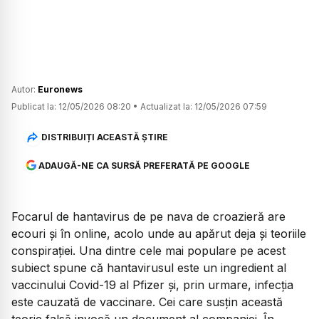
Autor:
Euronews
Publicat la:
12/05/2026 08:20
•
Actualizat la:
12/05/2026 07:59
DISTRIBUIȚI ACEASTĂ ȘTIRE
ADAUGĂ-NE CA SURSĂ PREFERATĂ PE GOOGLE
Focarul de hantavirus de pe nava de croazieră are
ecouri și în online, acolo unde au apărut deja și teoriile
conspirației. Una dintre cele mai populare pe acest
subiect spune că hantavirusul este un ingredient al
vaccinului Covid-19 al Pfizer și, prin urmare, infecția
este cauzată de vaccinare. Cei care susțin această
teorie falsă invocă un document al companiei. În