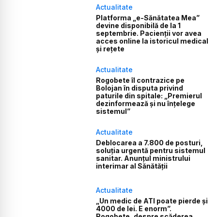
Actualitate
Platforma „e-Sănătatea Mea”
devine disponibilă de la 1
septembrie. Pacienții vor avea
acces online la istoricul medical
și rețete
Actualitate
Rogobete îl contrazice pe
Bolojan în disputa privind
paturile din spitale: „Premierul
dezinformează și nu înțelege
sistemul”
Actualitate
Deblocarea a 7.800 de posturi,
soluția urgentă pentru sistemul
sanitar. Anunțul ministrului
interimar al Sănătății
Actualitate
„Un medic de ATI poate pierde și
4000 de lei. E enorm”.
Rogobete, despre scăderea