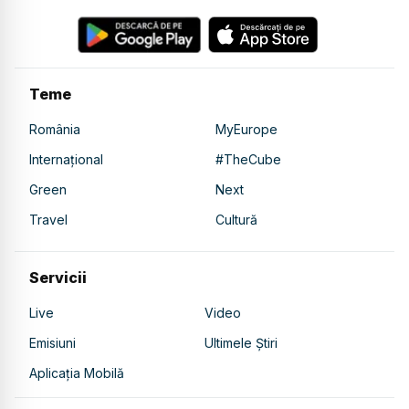
Teme
România
MyEurope
Internațional
#TheCube
Green
Next
Travel
Cultură
Servicii
Live
Video
Emisiuni
Ultimele Știri
Aplicația Mobilă