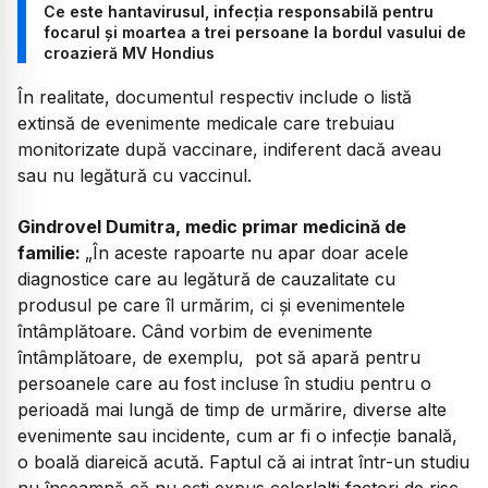
Ce este hantavirusul, infecția responsabilă pentru
focarul și moartea a trei persoane la bordul vasului de
croazieră MV Hondius
În realitate, documentul respectiv include o listă
extinsă de evenimente medicale care trebuiau
monitorizate după vaccinare, indiferent dacă aveau
sau nu legătură cu vaccinul.
Gindrovel Dumitra, medic primar medicină de
familie:
„În aceste rapoarte nu apar doar acele
diagnostice care au legătură de cauzalitate cu
produsul pe care îl urmărim, ci și evenimentele
întâmplătoare. Când vorbim de evenimente
întâmplătoare, de exemplu, pot să apară pentru
persoanele care au fost incluse în studiu pentru o
perioadă mai lungă de timp de urmărire, diverse alte
evenimente sau incidente, cum ar fi o infecție banală,
o boală diareică acută. Faptul că ai intrat într-un studiu
nu înseamnă că nu ești expus celorlalți factori de risc