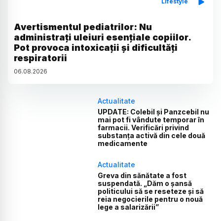
Lifestyle
Avertismentul pediatrilor: Nu
administrați uleiuri esențiale copiilor.
Pot provoca intoxicații și dificultăți
respiratorii
06
.
08
.
2026
Actualitate
UPDATE: Colebil și Panzcebil nu
mai pot fi vândute temporar în
farmacii. Verificări privind
substanța activă din cele două
medicamente
Actualitate
Greva din sănătate a fost
suspendată. „Dăm o șansă
politicului să se reseteze și să
reia negocierile pentru o nouă
lege a salarizării”