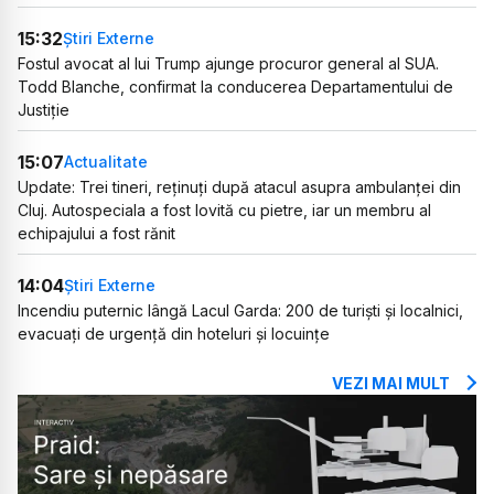
15:32
Știri Externe
Fostul avocat al lui Trump ajunge procuror general al SUA.
Todd Blanche, confirmat la conducerea Departamentului de
Justiție
15:07
Actualitate
Update: Trei tineri, reținuți după atacul asupra ambulanței din
Cluj. Autospeciala a fost lovită cu pietre, iar un membru al
echipajului a fost rănit
14:04
Știri Externe
Incendiu puternic lângă Lacul Garda: 200 de turiști și localnici,
evacuați de urgență din hoteluri și locuințe
VEZI MAI MULT