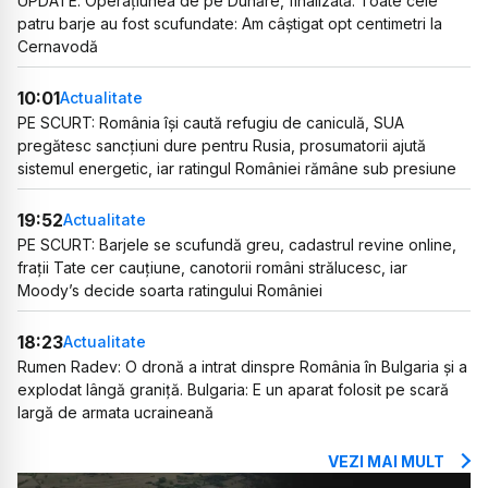
UPDATE. Operațiunea de pe Dunăre, finalizată. Toate cele
patru barje au fost scufundate: Am câștigat opt centimetri la
Cernavodă
10:01
Actualitate
PE SCURT: România își caută refugiu de caniculă, SUA
pregătesc sancțiuni dure pentru Rusia, prosumatorii ajută
sistemul energetic, iar ratingul României rămâne sub presiune
19:52
Actualitate
PE SCURT: Barjele se scufundă greu, cadastrul revine online,
frații Tate cer cauțiune, canotorii români strălucesc, iar
Moody’s decide soarta ratingului României
18:23
Actualitate
Rumen Radev: O dronă a intrat dinspre România în Bulgaria și a
explodat lângă graniță. Bulgaria: E un aparat folosit pe scară
largă de armata ucraineană
VEZI MAI MULT