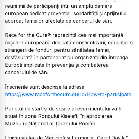
reuni mii de participanți într-un amplu demers
european dedicat prevenției, solidarității și sprijinului
acordat femeilor afectate de cancerul de sân.
Race for the Cure® reprezintă cea mai importantă
mișcare europeană dedicată conștientizării, educației și
strângerii de fonduri pentru sănătatea femeii,
desfășurată în parteneriat cu organizații din întreaga
Europă implicate în prevenția și combaterea
cancerului de sân.
Înscrierile sunt deschise la adresa
https://www.raceforthecure.eu/ro/How-to-participate
Punctul de start și de sosire al evenimentului va fi
situat în zona Rondului Kiseleff, în apropierea
Muzeului Național al Țăranului Român.
Universitatea de Medicină și Farmacie „Carol Davila”