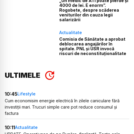
„Un medic de ATI poate pierde și
4000 de lei. E enorm”.
Rogobete, despre scăderea
veniturilor din cauza legii
salarizării
Actualitate
Comisia de Sănătate a aprobat
deblocarea angajărilor în
spitale. PNL și USR invocă
riscuri de neconstituționalitate
ULTIMELE
10:45
Lifestyle
Cum economisim energie electrică în zilele caniculare fără
investiții mari. Trucuri simple care pot reduce consumul și
factura
10:11
Actualitate