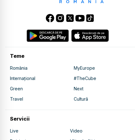
Teme
România
MyEurope
Internațional
#TheCube
Green
Next
Travel
Cultură
Servicii
Live
Video