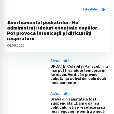
Lifestyle
Avertismentul pediatrilor: Nu
administrați uleiuri esențiale copiilor.
Pot provoca intoxicații și dificultăți
respiratorii
06
.
08
.
2026
Actualitate
UPDATE: Colebil și Panzcebil nu
mai pot fi vândute temporar în
farmacii. Verificări privind
substanța activă din cele două
medicamente
Actualitate
Greva din sănătate a fost
suspendată. „Dăm o șansă
politicului să se reseteze și să
reia negocierile pentru o nouă